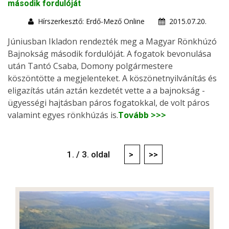
második fordulóját
Hírszerkesztő: Erdő-Mező Online
2015.07.20.
Júniusban Ikladon rendezték meg a Magyar Rönkhúzó
Bajnokság második fordulóját. A fogatok bevonulása
után Tantó Csaba, Domony polgármestere
köszöntötte a megjelenteket. A köszönetnyilvánítás és
eligazítás után aztán kezdetét vette a a bajnokság -
ügyességi hajtásban páros fogatokkal, de volt páros
valamint egyes rönkhúzás is.
Tovább >>>
1. / 3. oldal
>
>>