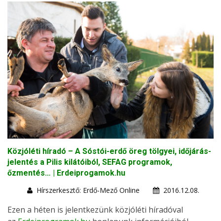
Közjóléti híradó – A Sóstói-erdő öreg tölgyei, időjárás-
jelentés a Pilis kilátóiból, SEFAG programok,
őzmentés… | Erdeiprogamok.hu
Hírszerkesztő: Erdő-Mező Online
2016.12.08.
Ezen a héten is jelentkezünk közjóléti híradóval