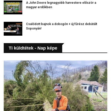
A John Deere legnagyobb harvestere először a
magyar erdőkben
Csalódott bajnok a dobogón + új fűrész debütált
Soponyán!
Ti küldtétek - Nap képe