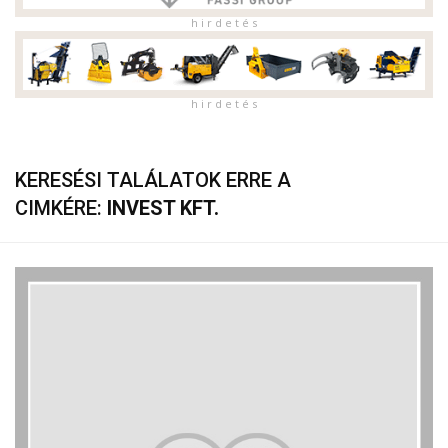
h i r d e t é s
h i r d e t é s
KERESÉSI TALÁLATOK ERRE A
CIMKÉRE:
INVEST KFT.