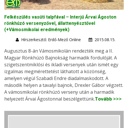
Felkészülés vasúti talpfával – Interjú Árvai Ágoston
rönkhúzó versenyzővel, állattenyésztővel
(+Vámosmikolai eredmények)
Hírszerkesztő: Erdő-Mező Online
2015.08.15.
Augusztus 8-án Vámosmikolán rendezték meg a II.
Magyar Rönkhúzó Bajnokság harmadik fordulóját. A
szigetszentmiklósi és ikladi versenyek után ismét egy
izgalmas megmérettetést láthatott a közönség,
amelyen végül Szabadi Endre diadalmaskodott. A
második helyen a tavalyi bajnok, Drexler Gábor végzett.
A vámosmikolai rönkhúzó verseny után a harmadik
helyezett Árvai Ágostonnal beszélgettünk.
Tovább >>>