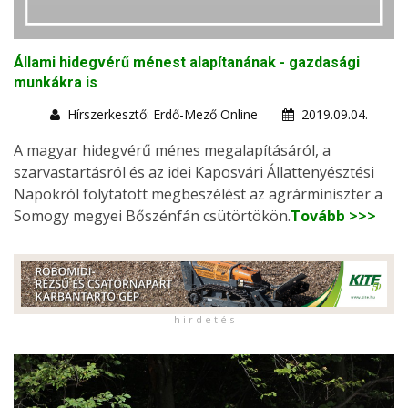
Állami hidegvérű ménest alapítanának - gazdasági
munkákra is
Hírszerkesztő: Erdő-Mező Online
2019.09.04.
A magyar hidegvérű ménes megalapításáról, a
szarvastartásról és az idei Kaposvári Állattenyésztési
Napokról folytatott megbeszélést az agrárminiszter a
Somogy megyei Bőszénfán csütörtökön.
Tovább >>>
h i r d e t é s