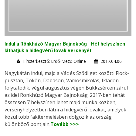
Indul a Rönkhúzó Magyar Bajnokság - Hét helyszínen
láthatjuk a hidegvérű lovak versenyét
Hírszerkesztő: Erdő-Mező Online
2017.04.06.
Nagykátán indul, majd a Vác és Sződliget közötti Flock-
pusztán, Tökön, Dabason, Vámosmikolás, Ikladon
folytatódik, végül augusztus végén Bükkzsércen zárul
az idei Rönkhúzó Magyar Bajnokság. 2017-ben tehát
összesen 7 helyszínen lehet majd munka közben,
versenyhelyzetben látni a hidegvérű lovakat, amelyek
közül több fakitermelésben dolgozik az ország
különböző pontjain.
Tovább >>>