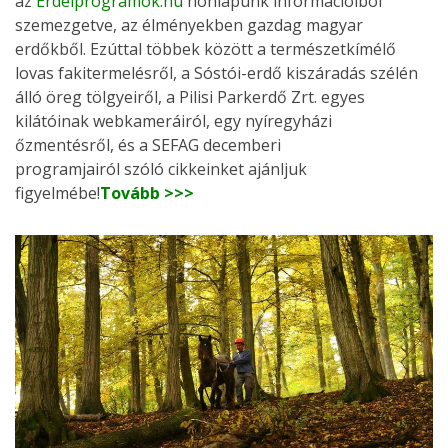
az
Erdeiprogramok.hu
honlapunk információiból
szemezgetve, az élményekben gazdag magyar
erdőkből. Ezúttal többek között a természetkímélő
lovas fakitermelésről, a Sóstói-erdő kiszáradás szélén
álló öreg tölgyeiről, a Pilisi Parkerdő Zrt. egyes
kilátóinak webkameráiról, egy nyíregyházi
őzmentésről, és a SEFAG decemberi
programjairól szóló cikkeinket ajánljuk
figyelmébe!
Tovább >>>