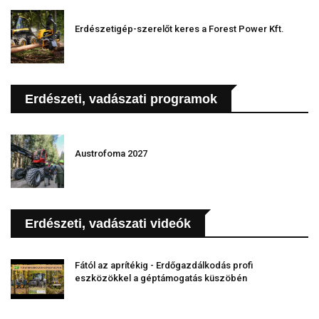
Erdészetigép-szerelőt keres a Forest Power Kft.
Erdészeti, vadászati programok
Austrofoma 2027
Erdészeti, vadászati videók
Fától az aprítékig - Erdőgazdálkodás profi
eszközökkel a géptámogatás küszöbén