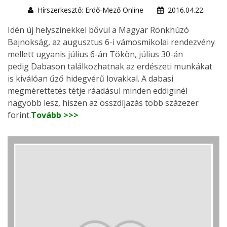
Hírszerkesztő: Erdő-Mező Online
2016.04.22.
Idén új helyszínekkel bővül a Magyar Rönkhúzó
Bajnokság, az augusztus 6-i vámosmikolai rendezvény
mellett ugyanis július 6-án Tökön, július 30-án
pedig Dabason találkozhatnak az erdészeti munkákat
is kiválóan űző hidegvérű lovakkal. A dabasi
megmérettetés tétje ráadásul minden eddiginél
nagyobb lesz, hiszen az összdíjazás több százezer
forint.
Tovább >>>