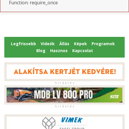
Function: require_once
Legfrissebb
Videók
Állás
Képek
Programok
Blog
Hasznos
Kapcsolat
h i r d e t é s
h i r d e t é s