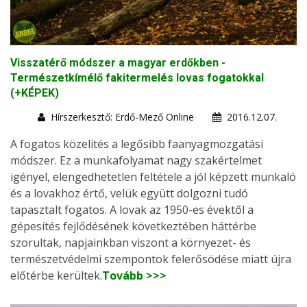
Visszatérő módszer a magyar erdőkben -
Természetkímélő fakitermelés lovas fogatokkal
(+KÉPEK)
Hírszerkesztő: Erdő-Mező Online
2016.12.07.
A fogatos közelítés a legősibb faanyagmozgatási
módszer. Ez a munkafolyamat nagy szakértelmet
igényel, elengedhetetlen feltétele a jól képzett munkaló
és a lovakhoz értő, velük együtt dolgozni tudó
tapasztalt fogatos. A lovak az 1950-es évektől a
gépesítés fejlődésének következtében háttérbe
szorultak, napjainkban viszont a környezet- és
természetvédelmi szempontok felerősödése miatt újra
előtérbe kerültek.
Tovább >>>