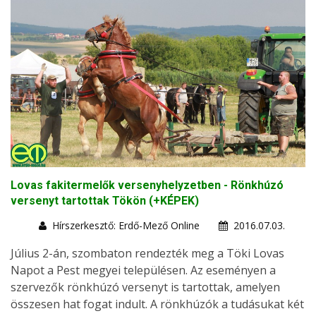
Lovas fakitermelők versenyhelyzetben - Rönkhúzó
versenyt tartottak Tökön (+KÉPEK)
Hírszerkesztő: Erdő-Mező Online
2016.07.03.
Július 2-án, szombaton rendezték meg a Töki Lovas
Napot a Pest megyei településen. Az eseményen a
szervezők rönkhúzó versenyt is tartottak, amelyen
összesen hat fogat indult. A rönkhúzók a tudásukat két