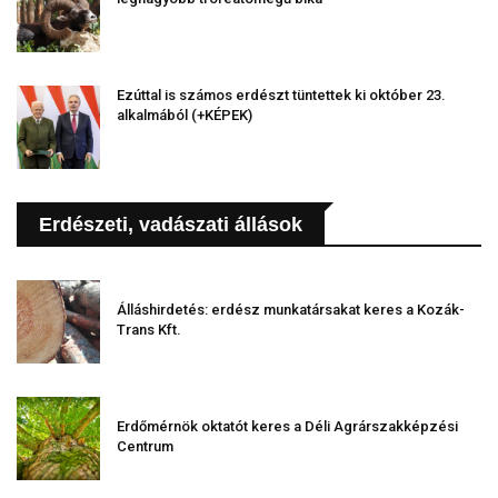
Ezúttal is számos erdészt tüntettek ki október 23.
alkalmából (+KÉPEK)
Erdészeti, vadászati állások
Álláshirdetés: erdész munkatársakat keres a Kozák-
Trans Kft.
Erdőmérnök oktatót keres a Déli Agrárszakképzési
Centrum