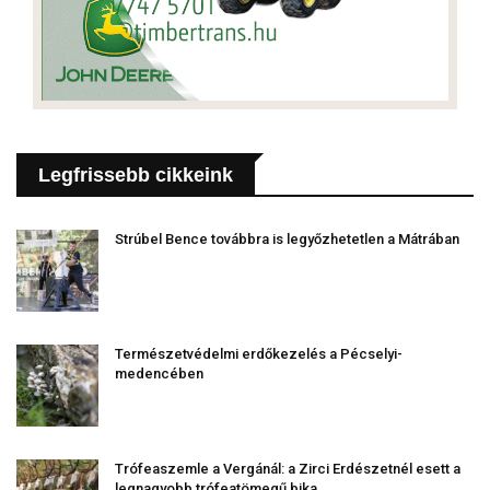
Legfrissebb cikkeink
Strúbel Bence továbbra is legyőzhetetlen a Mátrában
Természetvédelmi erdőkezelés a Pécselyi-
medencében
Trófeaszemle a Vergánál: a Zirci Erdészetnél esett a
legnagyobb trófeatömegű bika