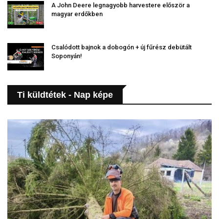
A John Deere legnagyobb harvestere először a
magyar erdőkben
Csalódott bajnok a dobogón + új fűrész debütált
Soponyán!
Ti küldtétek - Nap képe