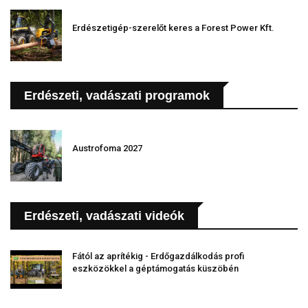
Erdészetigép-szerelőt keres a Forest Power Kft.
Erdészeti, vadászati programok
Austrofoma 2027
Erdészeti, vadászati videók
Fától az aprítékig - Erdőgazdálkodás profi
eszközökkel a géptámogatás küszöbén