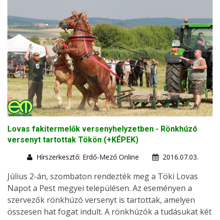
Lovas fakitermelők versenyhelyzetben - Rönkhúzó
versenyt tartottak Tökön (+KÉPEK)
Hírszerkesztő: Erdő-Mező Online
2016.07.03.
Július 2-án, szombaton rendezték meg a Töki Lovas
Napot a Pest megyei településen. Az eseményen a
szervezők rönkhúzó versenyt is tartottak, amelyen
összesen hat fogat indult. A rönkhúzók a tudásukat két