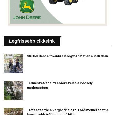
Legfrissebb cikkeink
Strúbel Bence továbbra is legyőzhetetlen a Mátrában
Természetvédelmi erdőkezelés a Pécselyi-
medencében
Trófeaszemle a Vergánál: a Zirci Erdészetnél esett a
legnagyobb trófeatömegű bika