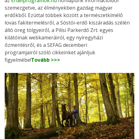
az
Erdeiprogramok.hu
honlapunk információiból
szemezgetve, az élményekben gazdag magyar
erdőkből. Ezúttal többek között a természetkímélő
lovas fakitermelésről, a Sóstói-erdő kiszáradás szélén
álló öreg tölgyeiről, a Pilisi Parkerdő Zrt. egyes
kilátóinak webkameráiról, egy nyíregyházi
őzmentésről, és a SEFAG decemberi
programjairól szóló cikkeinket ajánljuk
figyelmébe!
Tovább >>>