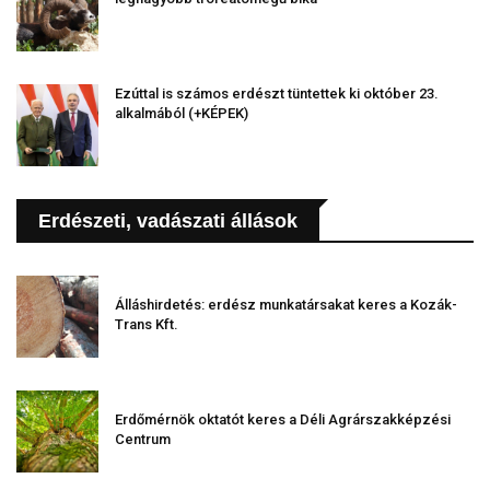
Ezúttal is számos erdészt tüntettek ki október 23.
alkalmából (+KÉPEK)
Erdészeti, vadászati állások
Álláshirdetés: erdész munkatársakat keres a Kozák-
Trans Kft.
Erdőmérnök oktatót keres a Déli Agrárszakképzési
Centrum