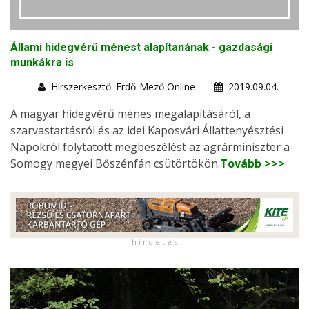
Állami hidegvérű ménest alapítanának - gazdasági
munkákra is
Hírszerkesztő: Erdő-Mező Online
2019.09.04.
A magyar hidegvérű ménes megalapításáról, a
szarvastartásról és az idei Kaposvári Állattenyésztési
Napokról folytatott megbeszélést az agrárminiszter a
Somogy megyei Bőszénfán csütörtökön.
Tovább >>>
h i r d e t é s