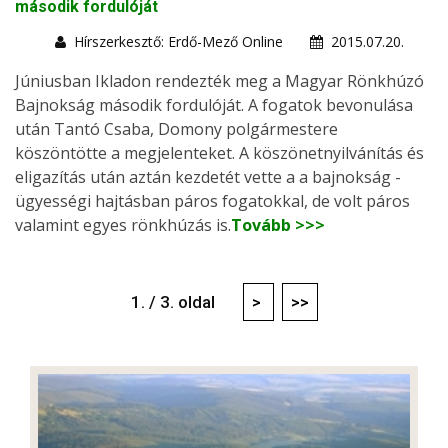
második fordulóját
Hírszerkesztő: Erdő-Mező Online
2015.07.20.
Júniusban Ikladon rendezték meg a Magyar Rönkhúzó
Bajnokság második fordulóját. A fogatok bevonulása
után Tantó Csaba, Domony polgármestere
köszöntötte a megjelenteket. A köszönetnyilvánítás és
eligazítás után aztán kezdetét vette a a bajnokság -
ügyességi hajtásban páros fogatokkal, de volt páros
valamint egyes rönkhúzás is.
Tovább >>>
1. / 3. oldal
>
>>