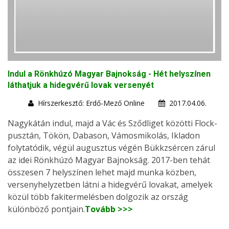
Indul a Rönkhúzó Magyar Bajnokság - Hét helyszínen
láthatjuk a hidegvérű lovak versenyét
Hírszerkesztő: Erdő-Mező Online
2017.04.06.
Nagykátán indul, majd a Vác és Sződliget közötti Flock-
pusztán, Tökön, Dabason, Vámosmikolás, Ikladon
folytatódik, végül augusztus végén Bükkzsércen zárul
az idei Rönkhúzó Magyar Bajnokság. 2017-ben tehát
összesen 7 helyszínen lehet majd munka közben,
versenyhelyzetben látni a hidegvérű lovakat, amelyek
közül több fakitermelésben dolgozik az ország
különböző pontjain.
Tovább >>>