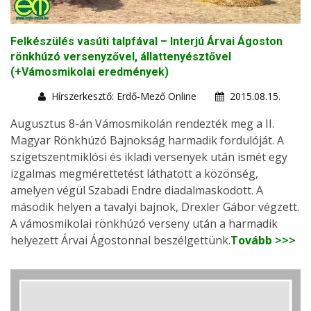
Felkészülés vasúti talpfával – Interjú Árvai Ágoston
rönkhúzó versenyzővel, állattenyésztővel
(+Vámosmikolai eredmények)
Hírszerkesztő: Erdő-Mező Online
2015.08.15.
Augusztus 8-án Vámosmikolán rendezték meg a II.
Magyar Rönkhúzó Bajnokság harmadik fordulóját. A
szigetszentmiklósi és ikladi versenyek után ismét egy
izgalmas megmérettetést láthatott a közönség,
amelyen végül Szabadi Endre diadalmaskodott. A
második helyen a tavalyi bajnok, Drexler Gábor végzett.
A vámosmikolai rönkhúzó verseny után a harmadik
helyezett Árvai Ágostonnal beszélgettünk.
Tovább >>>