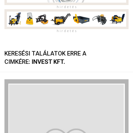
h i r d e t é s
h i r d e t é s
KERESÉSI TALÁLATOK ERRE A
CIMKÉRE:
INVEST KFT.