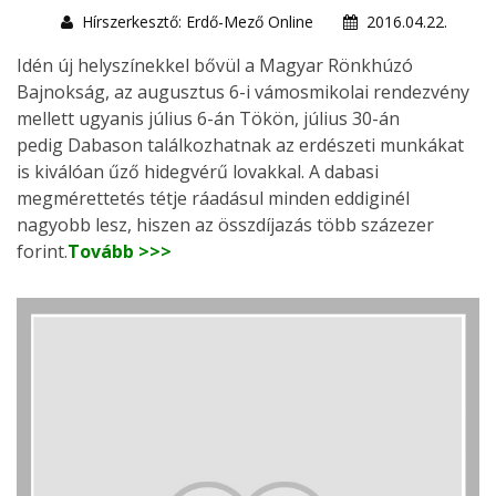
Hírszerkesztő: Erdő-Mező Online
2016.04.22.
Idén új helyszínekkel bővül a Magyar Rönkhúzó
Bajnokság, az augusztus 6-i vámosmikolai rendezvény
mellett ugyanis július 6-án Tökön, július 30-án
pedig Dabason találkozhatnak az erdészeti munkákat
is kiválóan űző hidegvérű lovakkal. A dabasi
megmérettetés tétje ráadásul minden eddiginél
nagyobb lesz, hiszen az összdíjazás több százezer
forint.
Tovább >>>