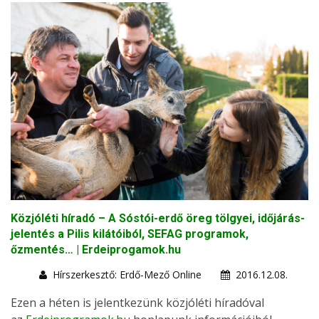
Közjóléti híradó – A Sóstói-erdő öreg tölgyei, időjárás-
jelentés a Pilis kilátóiból, SEFAG programok,
őzmentés… | Erdeiprogamok.hu
Hírszerkesztő: Erdő-Mező Online
2016.12.08.
Ezen a héten is jelentkezünk közjóléti híradóval