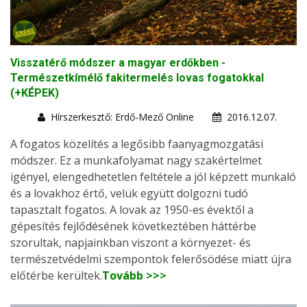
Visszatérő módszer a magyar erdőkben -
Természetkímélő fakitermelés lovas fogatokkal
(+KÉPEK)
Hírszerkesztő: Erdő-Mező Online
2016.12.07.
A fogatos közelítés a legősibb faanyagmozgatási
módszer. Ez a munkafolyamat nagy szakértelmet
igényel, elengedhetetlen feltétele a jól képzett munkaló
és a lovakhoz értő, velük együtt dolgozni tudó
tapasztalt fogatos. A lovak az 1950-es évektől a
gépesítés fejlődésének következtében háttérbe
szorultak, napjainkban viszont a környezet- és
természetvédelmi szempontok felerősödése miatt újra
előtérbe kerültek.
Tovább >>>