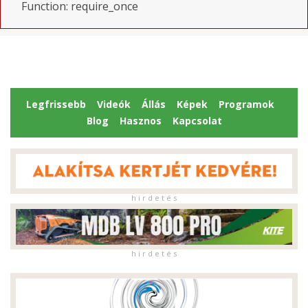
Function: require_once
Legfrissebb
Videók
Állás
Képek
Programok
Blog
Hasznos
Kapcsolat
h i r d e t é s
h i r d e t é s