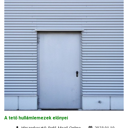
A tető hullámlemezek előnyei
Hírszerkesztő: Erdő-Mező Online
2023.01.10.