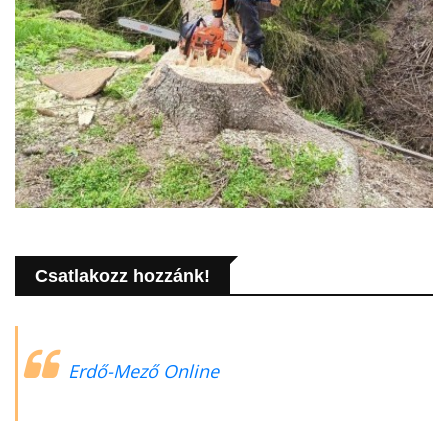
Csatlakozz hozzánk!
Erdő-Mező Online