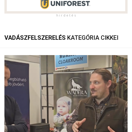
h i r d e t é s
VADÁSZFELSZERELÉS
KATEGÓRIA CIKKEI