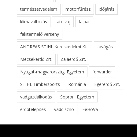
természetvédelem
motorfűrész
időjárás
klímaváltozás
fatolvaj
faipar
fakitermelő verseny
ANDREAS STIHL Kereskedelmi Kft.
favágás
Mecsekerdő Zrt.
Zalaerdő Zrt.
Nyugat-magyarországi Egyetem
forwarder
STIHL Timbersports
Románia
Egererdő Zrt.
vadgazdálkodás
Soproni Egyetem
erdőtelepítés
vaddisznó
FeHoVa