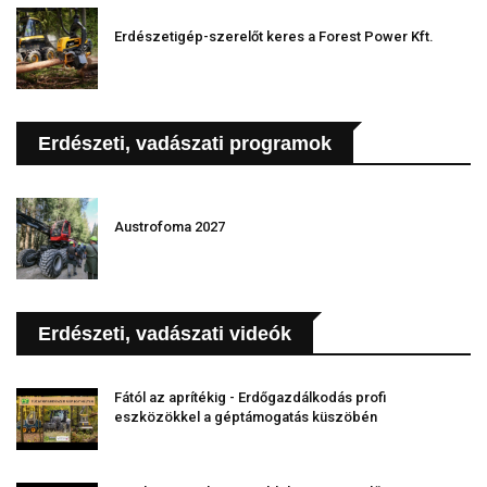
Erdészetigép-szerelőt keres a Forest Power Kft.
Erdészeti, vadászati programok
Austrofoma 2027
Erdészeti, vadászati videók
Fától az aprítékig - Erdőgazdálkodás profi
eszközökkel a géptámogatás küszöbén