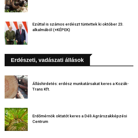
Ezúttal is számos erdészt tüntettek ki október 23.
alkalmából (+KÉPEK)
Erdészeti, vadászati állások
Álláshirdetés: erdész munkatársakat keres a Kozák-
Trans Kft.
Erdőmérnök oktatót keres a Déli Agrárszakképzési
Centrum