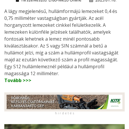
A lágy megjelenésű, hullámformájú lemezeket 0,4 és
0,75 milliméter vastagságban gyártják. Az acél
horganyzott lemezeket cinkkel felületkezelik. A
lemezeken különféle jelzések találhatók, amelyek
fontosak lehetnek a lemez minél pontosabb
kiválasztásakor. Az S vagy SIN számnál a betű a
hullámot jelzi, míg a szám a hullámprofil vastagságát
majd az ezután következő szám a profil magasságát.
Egy S12 hullámlemeznél például a hullámprofil
magassága 12 milliméter.
Tovább >>>
h i r d e t é s