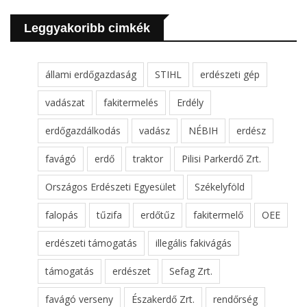
Leggyakoribb cimkék
állami erdőgazdaság
STIHL
erdészeti gép
vadászat
fakitermelés
Erdély
erdőgazdálkodás
vadász
NÉBIH
erdész
favágó
erdő
traktor
Pilisi Parkerdő Zrt.
Országos Erdészeti Egyesület
Székelyföld
falopás
tűzifa
erdőtűz
fakitermelő
OEE
erdészeti támogatás
illegális fakivágás
támogatás
erdészet
Sefag Zrt.
favágó verseny
Északerdő Zrt.
rendőrség