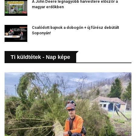
A John Deere legnagyobb harvestere először a
magyar erdőkben
Csalódott bajnok a dobogón + új fűrész debütált
Soponyán!
Ti küldtétek - Nap képe