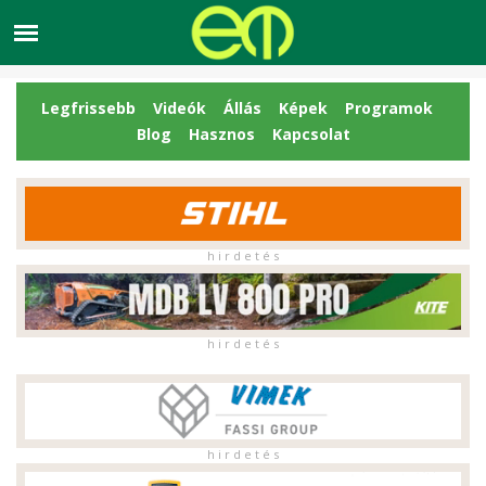
Legfrissebb
Videók
Állás
Képek
Programok
Blog
Hasznos
Kapcsolat
h i r d e t é s
h i r d e t é s
h i r d e t é s