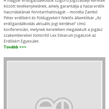
A magyar erdőgazdálkodók szigorú jogszabályi keretek
között tevékenykednek, amely garantálja a hazai erdők
használatának fenntarthatóságát – mondta Zambó
Péter erdőkért és földügyekért felelős államtitkár „Az
erdőgazdálkodás aktuális jogi kérdései” című
konferencián, melynek keretében megalakult a jogász
szakembereket tömörítő Lex Silvarum Jogászok az
Erdőkért Egyesület.
Tovább >>>