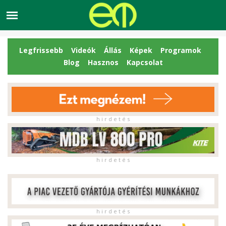
Legfrissebb
Videók
Állás
Képek
Programok
Blog
Hasznos
Kapcsolat
h i r d e t é s
h i r d e t é s
h i r d e t é s