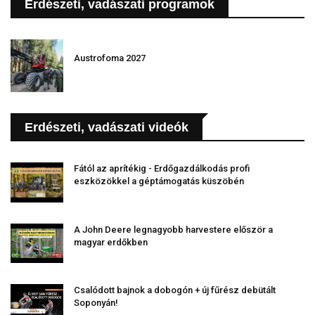
Erdészeti, vadászati programok
Austrofoma 2027
Erdészeti, vadászati videók
Fától az aprítékig - Erdőgazdálkodás profi
eszközökkel a géptámogatás küszöbén
A John Deere legnagyobb harvestere először a
magyar erdőkben
Csalódott bajnok a dobogón + új fűrész debütált
Soponyán!