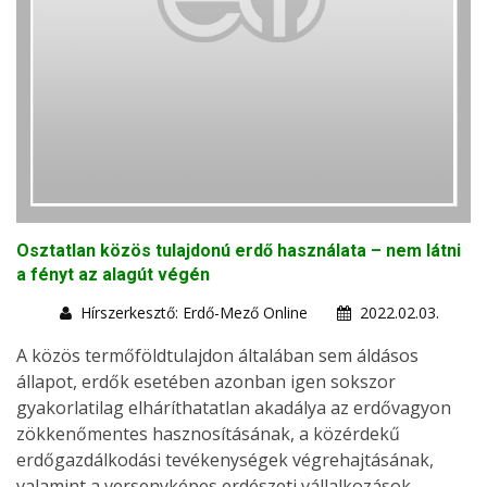
Osztatlan közös tulajdonú erdő használata – nem látni
a fényt az alagút végén
Hírszerkesztő: Erdő-Mező Online
2022.02.03.
A közös termőföldtulajdon általában sem áldásos
állapot, erdők esetében azonban igen sokszor
gyakorlatilag elháríthatatlan akadálya az erdővagyon
zökkenőmentes hasznosításának, a közérdekű
erdőgazdálkodási tevékenységek végrehajtásának,
valamint a versenyképes erdészeti vállalkozások