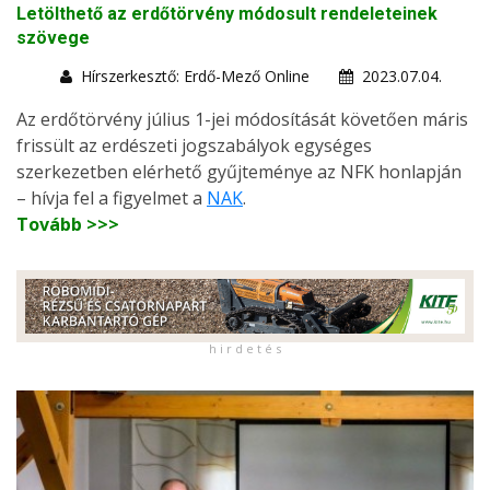
Letölthető az erdőtörvény módosult rendeleteinek
szövege
Hírszerkesztő: Erdő-Mező Online
2023.07.04.
Az erdőtörvény július 1-jei módosítását követően máris
frissült az erdészeti jogszabályok egységes
szerkezetben elérhető gyűjteménye az NFK honlapján
– hívja fel a figyelmet a
NAK
.
Tovább >>>
h i r d e t é s