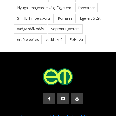
Nyugat-magyarországi Egyetem
forwarder
STIHL Timbersports
Románia
Egererdő Zrt.
vadgazdálkodás
Soproni Egyetem
erdőtelepítés
vaddisznó
FeHoVa