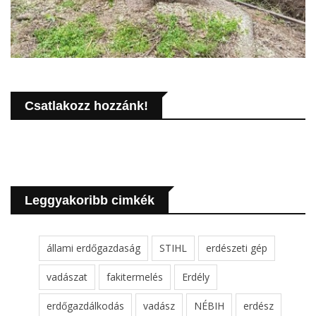
Csatlakozz hozzánk!
Leggyakoribb cimkék
állami erdőgazdaság
STIHL
erdészeti gép
vadászat
fakitermelés
Erdély
erdőgazdálkodás
vadász
NÉBIH
erdész