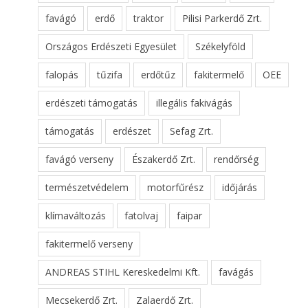
favágó
erdő
traktor
Pilisi Parkerdő Zrt.
Országos Erdészeti Egyesület
Székelyföld
falopás
tűzifa
erdőtűz
fakitermelő
OEE
erdészeti támogatás
illegális fakivágás
támogatás
erdészet
Sefag Zrt.
favágó verseny
Északerdő Zrt.
rendőrség
természetvédelem
motorfűrész
időjárás
klímaváltozás
fatolvaj
faipar
fakitermelő verseny
ANDREAS STIHL Kereskedelmi Kft.
favágás
Mecsekerdő Zrt.
Zalaerdő Zrt.