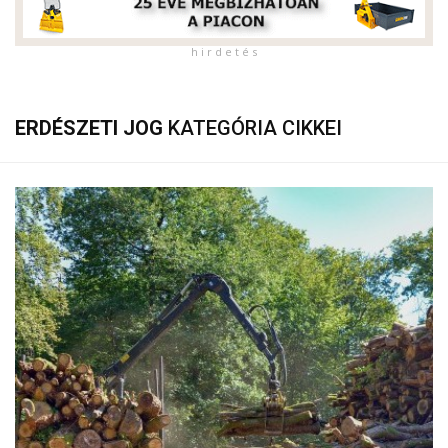
h i r d e t é s
ERDÉSZETI JOG
KATEGÓRIA CIKKEI