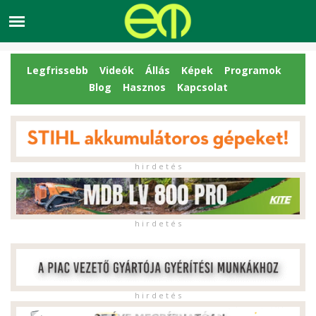
Legfrissebb
Videók
Állás
Képek
Programok
Blog
Hasznos
Kapcsolat
h i r d e t é s
h i r d e t é s
h i r d e t é s