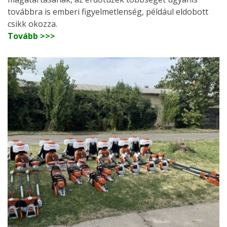
továbbra is emberi figyelmetlenség, például eldobott
csikk okozza.
Tovább >>>