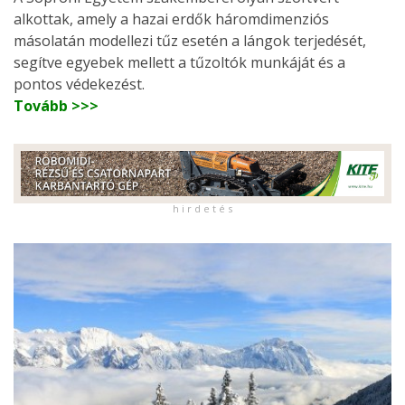
alkottak, amely a hazai erdők háromdimenziós
másolatán modellezi tűz esetén a lángok terjedését,
segítve egyebek mellett a tűzoltók munkáját és a
pontos védekezést.
Tovább >>>
h i r d e t é s