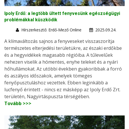
Ipoly Erdő: a legtöbb ültett fenyvesünk egészségügyi
problémákkal küszködik
Hírszerkesztő: Erdő-Mező Online
2025.09.24.
A klímaváltozás sajnos a fenyveseket visszaszorítja
természetes elterjedési területükre, az északi erdőkbe
és a hegyvidékek magasabb régióiba. A tűlevelűek
nehezen viselik a hómentes, enyhe teleket és a nyári
hőhullámokat. Az utóbbi években gyakoribbak a forró
és aszályos időszakok, amelyek tömeges
fenyőpusztuláshoz vezettek. Ebben leginkább a
lucfenyő érintett - nincs ez másképp az Ipoly Erdő Zrt.
területén, Nagyirtáspuszta térségében.
Tovább >>>