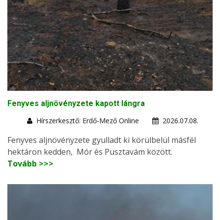
Fenyves aljnövényzete kapott lángra
Hírszerkesztő: Erdő-Mező Online
2026.07.08.
Fenyves aljnövényzete gyulladt ki körülbelül másfél
hektáron kedden, Mór és Pusztavám között.
Tovább >>>