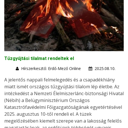
Tűzgyújtási tilalmat rendeltek el
Hírszerkesztő: Erdő-Mező Online
2025.08.10.
A jelentős nappali felmelegedés és a csapadékhiány
miatt ismét országos tűzgyújtási tilalom lép életbe. Az
intézkedést a Nemzeti Élelmiszerlánc-biztonsági Hivatal
(Nébih) a Belügyminisztérium Országos
Katasztrófavédelmi Főigazgatóságának egyetértésével
2025. augusztus 10-től rendeli el. A tüzek
megelőzésében kiemelt szerepe van a lakosság felelős
magatartásának, az erdőtüzek többségét ugyanis