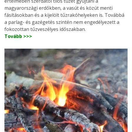
értelmében szerdától tilos tüzet gyújtani a
magyarországi erdőkben, a vasút és közút menti
fásításokban és a kijelölt tűzrakóhelyeken is. Továbbá
a parlag- és gazégetés szintén nem engedélyezett a
fokozottan tűzveszélyes időszakban.
Tovább >>>