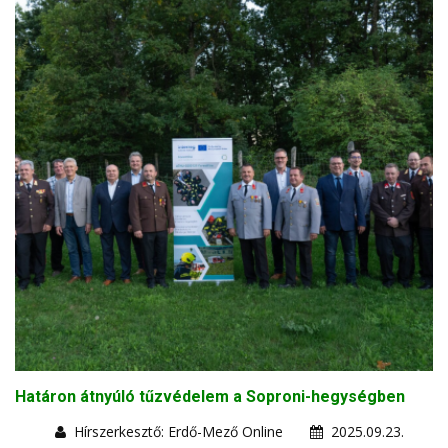
Határon átnyúló tűzvédelem a Soproni-hegységben
Hírszerkesztő: Erdő-Mező Online
2025.09.23.