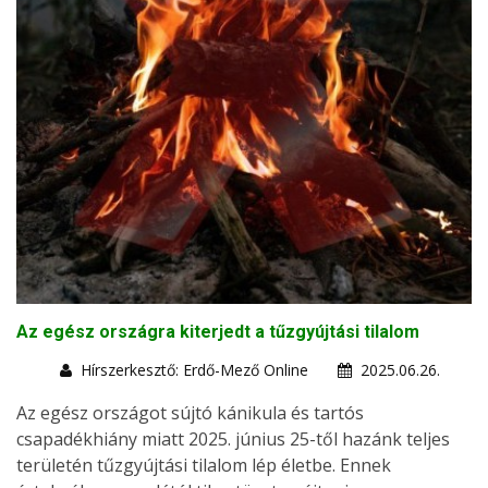
Az egész országra kiterjedt a tűzgyújtási tilalom
Hírszerkesztő: Erdő-Mező Online
2025.06.26.
Az egész országot sújtó kánikula és tartós
csapadékhiány miatt 2025. június 25-től hazánk teljes
területén tűzgyújtási tilalom lép életbe. Ennek