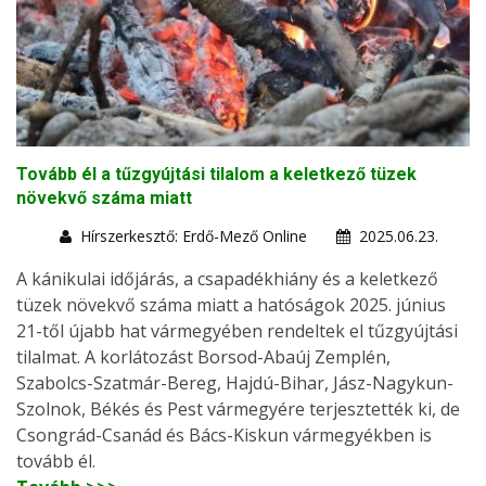
Tovább él a tűzgyújtási tilalom a keletkező tüzek
növekvő száma miatt
Hírszerkesztő: Erdő-Mező Online
2025.06.23.
A kánikulai időjárás, a csapadékhiány és a keletkező
tüzek növekvő száma miatt a hatóságok 2025. június
21-től újabb hat vármegyében rendeltek el tűzgyújtási
tilalmat. A korlátozást Borsod-Abaúj Zemplén,
Szabolcs-Szatmár-Bereg, Hajdú-Bihar, Jász-Nagykun-
Szolnok, Békés és Pest vármegyére terjesztették ki, de
Csongrád-Csanád és Bács-Kiskun vármegyékben is
tovább él.