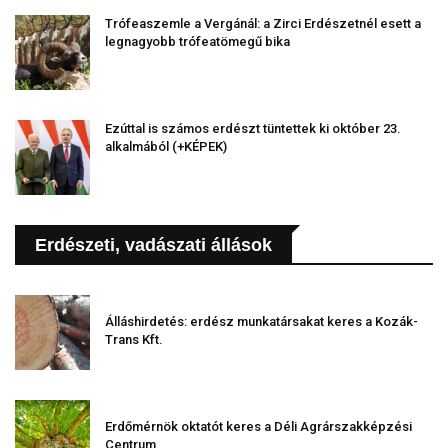
Trófeaszemle a Vergánál: a Zirci Erdészetnél esett a
legnagyobb trófeatömegű bika
Ezúttal is számos erdészt tüntettek ki október 23.
alkalmából (+KÉPEK)
Erdészeti, vadászati állások
Álláshirdetés: erdész munkatársakat keres a Kozák-
Trans Kft.
Erdőmérnök oktatót keres a Déli Agrárszakképzési
Centrum