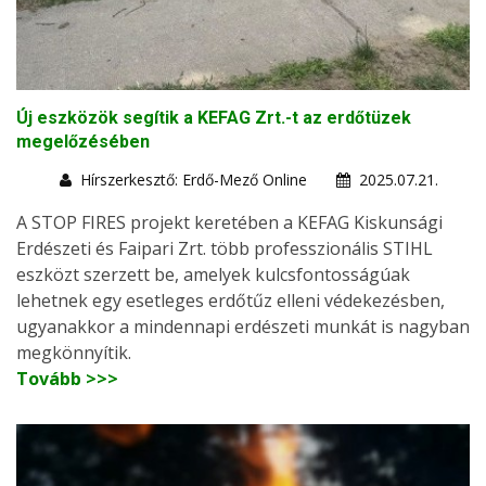
Új eszközök segítik a KEFAG Zrt.-t az erdőtüzek
megelőzésében
Hírszerkesztő: Erdő-Mező Online
2025.07.21.
A STOP FIRES projekt keretében a KEFAG Kiskunsági
Erdészeti és Faipari Zrt. több professzionális STIHL
eszközt szerzett be, amelyek kulcsfontosságúak
lehetnek egy esetleges erdőtűz elleni védekezésben,
ugyanakkor a mindennapi erdészeti munkát is nagyban
megkönnyítik.
Tovább >>>