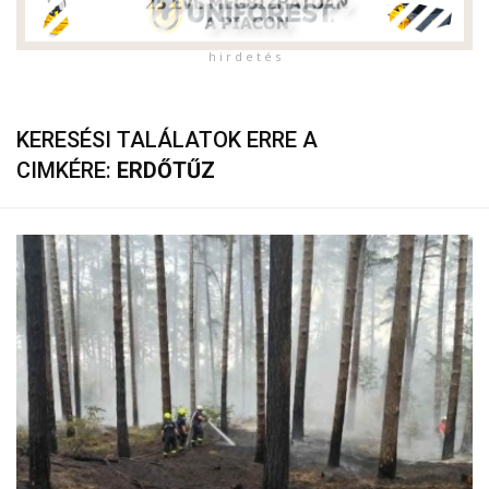
h i r d e t é s
KERESÉSI TALÁLATOK ERRE A
CIMKÉRE:
ERDŐTŰZ