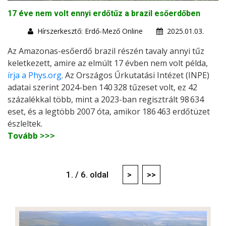
17 éve nem volt ennyi erdőtűz a brazil esőerdőben
Hírszerkesztő: Erdő-Mező Online
2025.01.03.
Az Amazonas-esőerdő brazil részén tavaly annyi tűz
keletkezett, amire az elmúlt 17 évben nem volt példa,
írja a Phys.org
. Az Országos Űrkutatási Intézet (INPE)
adatai szerint 2024-ben 140 328 tűzeset volt, ez 42
százalékkal több, mint a 2023-ban regisztrált 98 634
eset, és a legtöbb 2007 óta, amikor 186 463 erdőtüzet
észleltek.
Tovább >>>
1. / 6. oldal
>
>>