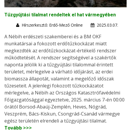
Tűzgyújtási tilalmat rendeltek el hat vármegyében
Hírszerkesztő: Erdő-Mező Online
2025.03.07.
A Nébih erdészeti szakemberei és a BM OKF
munkatársai a fokozott erdőtűzkockázat miatt
megkezdték az erdőtűzkockázat-értékelő rendszer
működtetését. A rendszer segítségével a szakértők
naponta jelölik ki a tűzgyújtási tilalommal érintett
területet, mérlegelve a várható időjárást, az erdei
biomassza állapotát, valamint a megelőző időszak
tűzeseteit. A jelenlegi fokozott tűzkockázatot
mérlegelve, a Nébih az Országos Katasztrófavédelmi
Főigazgatósággal egyeztetve, 2025. március 7-én 00:00
órától Borsod-Abaúj-Zemplén, Heves, Nógrád,
Veszprém, Bács-Kiskun, Csongrád-Csanád vármegye
egész területén elrendeli a tűzgyújtási tilalmat.
Tovább >>>