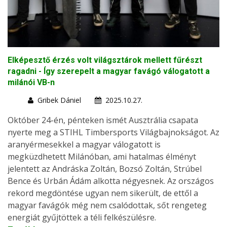
Elképesztő érzés volt világsztárok mellett fűrészt
ragadni - Így szerepelt a magyar favágó válogatott a
milánói VB-n
Gribek Dániel
2025.10.27.
Október 24-én, pénteken ismét Ausztrália csapata
nyerte meg a STIHL Timbersports Világbajnokságot. Az
aranyérmesekkel a magyar válogatott is
megküzdhetett Milánóban, ami hatalmas élményt
jelentett az Andráska Zoltán, Bozsó Zoltán, Strúbel
Bence és Urbán Ádám alkotta négyesnek. Az országos
rekord megdöntése ugyan nem sikerült, de ettől a
magyar favágók még nem csalódottak, sőt rengeteg
energiát gyűjtöttek a téli felkészülésre.