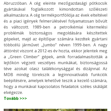
Abruzzóban. A cég eleinte mezőgazdasági pótkocsik
gyártásával foglalkozott kimondottan szőlészeti
alkalmazásra. A cég termékportfóliója az évek elteltével
és a piaci igények felmerülésével folyamatosan bővült
és változott. 1989-ben a petrolkémiai kitermelési
problémák biztonságos megoldására készítettek
gépeket, majd az építőipar számára kezdtek gyártani
többcélú járművet „Jumbo” néven 1999-ben. A nagy
áttörést viszont a 2012-es év hozta, ekkor jelentek meg
a „Green Climber” gépek, amik forradalmasították a
lejtőkön végzett veszélyes munkákat, biztonságossá
téve azokat olasz találékonysággal és dizájnnal. Az
MDB mindig törekszik a leginnovatívabb funkciók
beépítésére, amelyek lehetővé teszik a kezelő számára,
hogy a munkával kapcsolatos feladatok széles skáláját
elvégezze.
Tovább >>>