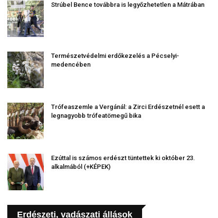
Strúbel Bence továbbra is legyőzhetetlen a Mátrában
Természetvédelmi erdőkezelés a Pécselyi-
medencében
Trófeaszemle a Vergánál: a Zirci Erdészetnél esett a
legnagyobb trófeatömegű bika
Ezúttal is számos erdészt tüntettek ki október 23.
alkalmából (+KÉPEK)
Erdészeti, vadászati állások