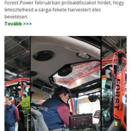
Forest Power februárban próbaidőszakot hirdet, hogy
letesztelhesd a sárga-fekete harvestert éles
bevetésen.
Tovább >>>