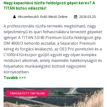
Nagy kapacitású tűzifa-feldolgozó gépet keres? A
TITÁN biztos választás!
Hírszerkesztő: Erdő-Mező Online
2026.03.25.
A professzionális tűzifa-termelés megbízható, nagy
teljesítményű és ipari felhasználásra tervezett gépeket
igényel. A
TITAN 53/40 Premium tűzifa-feldolgozó gép
DM 4000/3 behordó asztallal,
a
Separator Premium
kéreg és forgács leválasztó, az OE3 Pro porelszívó és a
C1000/4 fűrészpor gyűjtő
együtt egy olyan komplex
rendszert alkotnak, amely maximális hatékonyságot és
folyamatos munkavégzést biztosít nagyüzemi
környezetben.
Tovább >>>
TÁMOGATOTT TARTALOM