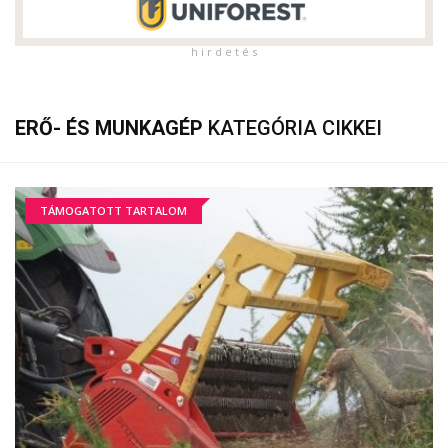
h i r d e t é s
ERŐ- ÉS MUNKAGÉP
KATEGÓRIA CIKKEI
TÁMOGATOTT TARTALOM