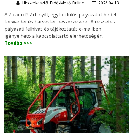
Hírszerkesztő: Erdő-Mező Online
2026.04.13.
A Zalaerdő Zrt. nyílt, egyfordulós pályázatot hirdet
forwarder és harvester beszerzésére. A részletes
pályázati felhívás és tájékoztatás e-mailben
igényelhető a kapcsolattartó elérhetőségén.
Tovább >>>