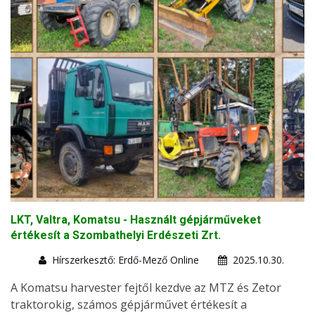
LKT, Valtra, Komatsu - Használt gépjárműveket
értékesít a Szombathelyi Erdészeti Zrt.
Hírszerkesztő: Erdő-Mező Online
2025.10.30.
A Komatsu harvester fejtől kezdve az MTZ és Zetor
traktorokig, számos gépjárművet értékesít a