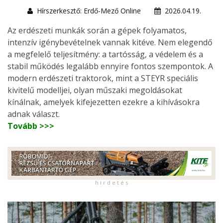
Hírszerkesztő: Erdő-Mező Online
2026.04.19.
Az erdészeti munkák során a gépek folyamatos,
intenzív igénybevételnek vannak kitéve. Nem elegendő
a megfelelő teljesítmény: a tartósság, a védelem és a
stabil működés legalább ennyire fontos szempontok. A
modern erdészeti traktorok, mint a STEYR speciális
kivitelű modelljei, olyan műszaki megoldásokat
kínálnak, amelyek kifejezetten ezekre a kihívásokra
adnak választ.
Tovább >>>
h i r d e t é s