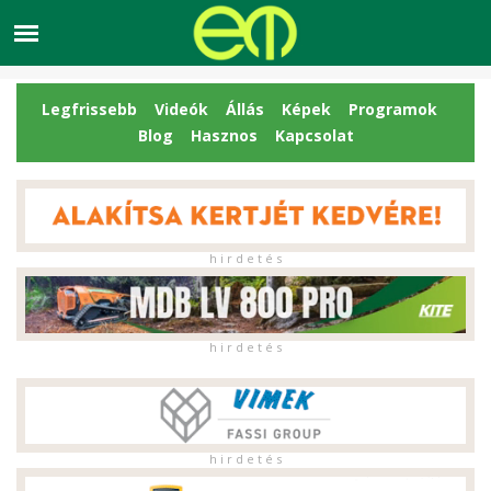
Legfrissebb
Videók
Állás
Képek
Programok
Blog
Hasznos
Kapcsolat
h i r d e t é s
h i r d e t é s
h i r d e t é s