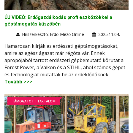
ÚJ VIDEÓ: Erdőgazdálkodás profi eszközökkel a
géptámogatás küszöbén
Hírszerkesztő: Erdő-Mező Online
2025.11.04.
Hamarosan kiírják az erdészeti géptámogatásokat,
amire az egész ágazat már régóta vár. Ennek
apropójából tartott erdészeti gépbemutató körutat a
Forest Power, a Valkon és a STIHL, ahol számos gépet
és technológiát mutattak be az érdeklődőknek.
Tovább >>>
TÁMOGATOTT TARTALOM