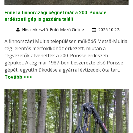
Ennél a finnországi cégnél már a 200. Ponsse
erdészeti gép is gazdára talált
Hírszerkesztő: Erdő-Mező Online
2025.10.27.
A finnországi Multia településen működő Metsä-Multia
cég jelentős mérföldkőhöz érkezett, miután a
cégvezetők átvehették a 200. Ponsse erdészeti
gépüket. A cég már 1987-ben beszerezte első Ponsse
gépét, együttműködése a gyárral évtizedek óta tart.
Tovább >>>