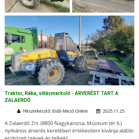
Traktor, Rába, villásmarkoló - ÁRVERÉST TART A
ZALAERDŐ
Hírszerkesztő: Erdő-Mező Online
2025.11.25.
A Zalaerdő Zrt. (8800 Nagykanizsa, Múzeum tér 6.)
nyilvános árverés keretében értékesíteni kívánja alábbi
eszközeit (gépek és telkek).