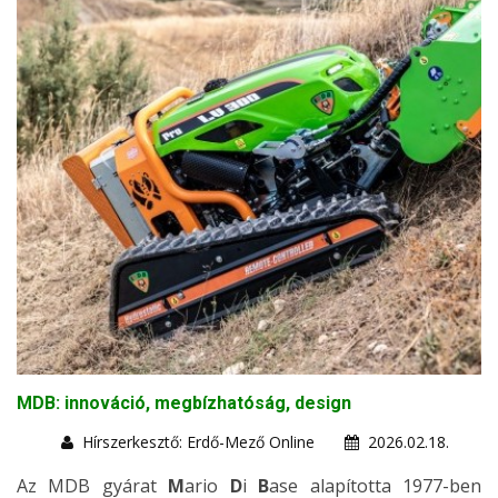
MDB: innováció, megbízhatóság, design
Hírszerkesztő: Erdő-Mező Online
2026.02.18.
Az MDB gyárat
M
ario
D
i
B
ase alapította 1977-ben