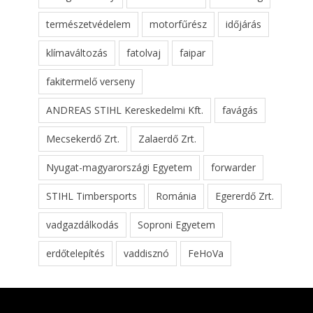
természetvédelem
motorfűrész
időjárás
klímaváltozás
fatolvaj
faipar
fakitermelő verseny
ANDREAS STIHL Kereskedelmi Kft.
favágás
Mecsekerdő Zrt.
Zalaerdő Zrt.
Nyugat-magyarországi Egyetem
forwarder
STIHL Timbersports
Románia
Egererdő Zrt.
vadgazdálkodás
Soproni Egyetem
erdőtelepítés
vaddisznó
FeHoVa