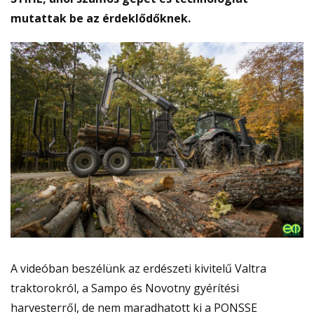
mutattak be az érdeklődőknek.
A videóban beszélünk az erdészeti kivitelű Valtra
traktorokról, a Sampo és Novotny gyérítési
harvesterről, de nem maradhatott ki a PONSSE