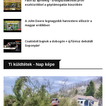
Fától az aprítékig - Erdőgazdálkodás profi
eszközökkel a géptámogatás küszöbén
A John Deere legnagyobb harvestere először a
magyar erdőkben
Csalódott bajnok a dobogón + új fűrész debütált
Soponyán!
Ti küldtétek - Nap képe