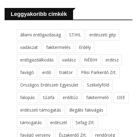
Leggyakoribb cimkék
állami erdőgazdaság
STIHL
erdészeti gép
vadászat
fakitermelés
Erdély
erdőgazdálkodás
vadász
NÉBIH
erdész
favágó
erdő
traktor
Pilisi Parkerdő Zrt.
Országos Erdészeti Egyesület
Székelyföld
falopás
tűzifa
erdőtűz
fakitermelő
OEE
erdészeti támogatás
illegális fakivágás
támogatás
erdészet
Sefag Zrt.
favágó verseny
Északerdő Zrt.
rendőrség