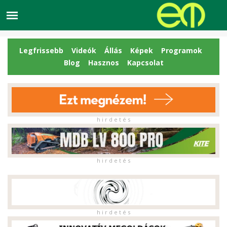
Legfrissebb
Videók
Állás
Képek
Programok
Blog
Hasznos
Kapcsolat
h i r d e t é s
h i r d e t é s
h i r d e t é s