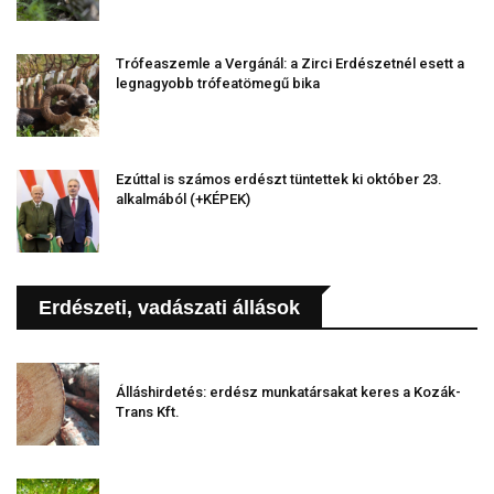
Trófeaszemle a Vergánál: a Zirci Erdészetnél esett a
legnagyobb trófeatömegű bika
Ezúttal is számos erdészt tüntettek ki október 23.
alkalmából (+KÉPEK)
Erdészeti, vadászati állások
Álláshirdetés: erdész munkatársakat keres a Kozák-
Trans Kft.