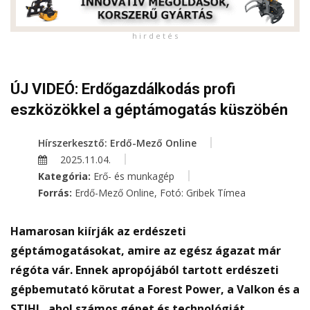
h i r d e t é s
ÚJ VIDEÓ: Erdőgazdálkodás profi
eszközökkel a géptámogatás küszöbén
Hírszerkesztő: Erdő-Mező Online
2025.11.04.
Kategória:
Erő- és munkagép
Forrás:
Erdő-Mező Online, Fotó: Gribek Tímea
Hamarosan kiírják az erdészeti
géptámogatásokat, amire az egész ágazat már
régóta vár. Ennek apropójából tartott erdészeti
gépbemutató körutat a Forest Power, a Valkon és a
STIHL, ahol számos gépet és technológiát