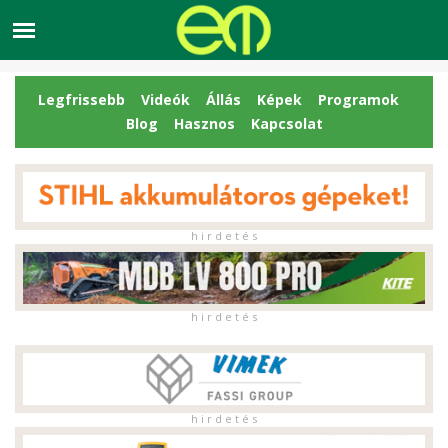
Legfrissebb
Videók
Állás
Képek
Programok
Blog
Hasznos
Kapcsolat
h i r d e t é s
h i r d e t é s
h i r d e t é s