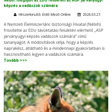
Nébih: megújult az EDU felületén az ASP járványügyi
képzés a vadászok számára
Hírszerkesztő: Erdő-Mező Online
2026.03.27.
A Nemzeti Élelmiszerlánc-biztonsági Hivatal (Nébih)
frissítette az EDU távoktatási felületén elérhető „ASP
járványügyi képzés vadászok számára” című
tananyagot. A módosítások célja, hogy a képzés
naprakész, átlátható és a mindennapi gyakorlatban is
hasznosítható legyen a vadászok számára.
Tovább >>>