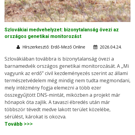
Szlovákiai medvehelyzet: bizonytalanság övezi az
országos genetikai monitorozást
Hírszerkesztő: Erdő-Mező Online
2026.04.24.
Szlovákiában továbbra is bizonytalanság övezi a
barnamedvék országos genetikai monitorozását. A „Mi
vagyunk az erdő” civil kezdeményezés szerint az állami
természetvédelem még mindig nem tudta megmondani,
mely intézmény fogja elemezni a több ezer
összegyűjtött DNS-mintát, miközben a projekt már
hónapok óta zajlik. A tavaszi ébredés után már
többször tévedt medve lakott terület közelébe,
sérülést, károkat is okozva.
Tovább >>>