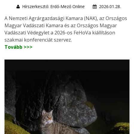
Hírszerkesztő: Erdő-Mező Online
2026.01.28.
A Nemzeti Agrárgazdasági Kamara (NAK), az Országos
Magyar Vadászati Kamara és az Országos Magyar
Vadászati Védegylet a 2026-os FeHoVa kiállításon
szakmai konferenciát szervez.
Tovább >>>