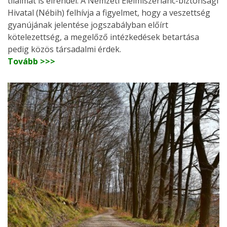
tilalmat is elrendel. A Nemzeti Élelmiszerlánc-biztonsági
Hivatal (Nébih) felhívja a figyelmet, hogy a veszettség
gyanújának jelentése jogszabályban előírt
kötelezettség, a megelőző intézkedések betartása
pedig közös társadalmi érdek.
Tovább >>>