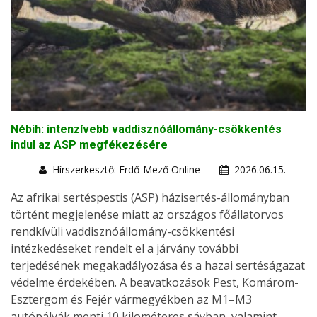
Nébih: intenzívebb vaddisznóállomány-csökkentés
indul az ASP megfékezésére
Hírszerkesztő: Erdő-Mező Online
2026.06.15.
Az afrikai sertéspestis (ASP) házisertés-állományban
történt megjelenése miatt az országos főállatorvos
rendkívüli vaddisznóállomány-csökkentési
intézkedéseket rendelt el a járvány további
terjedésének megakadályozása és a hazai sertéságazat
védelme érdekében. A beavatkozások Pest, Komárom-
Esztergom és Fejér vármegyékben az M1–M3
autópályák menti 10 kilométeres sávban, valamint