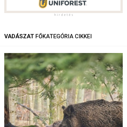
h i r d e t é s
VADÁSZAT
FŐKATEGÓRIA CIKKEI