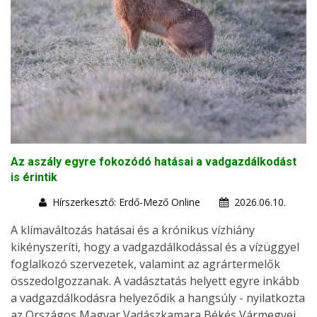
Az aszály egyre fokozódó hatásai a vadgazdálkodást
is érintik
Hírszerkesztő: Erdő-Mező Online
2026.06.10.
A klímaváltozás hatásai és a krónikus vízhiány
kikényszeríti, hogy a vadgazdálkodással és a vízüggyel
foglalkozó szervezetek, valamint az agrártermelők
összedolgozzanak. A vadásztatás helyett egyre inkább
a vadgazdálkodásra helyeződik a hangsúly - nyilatkozta
az Országos Magyar Vadászkamara Békés Vármegyei