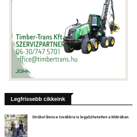
Legfrissebb cikkeink
Strúbel Bence továbbra is legyőzhetetlen a Mátrában