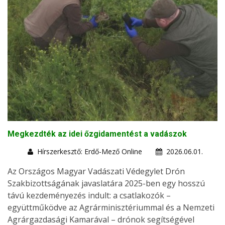
Megkezdték az idei őzgidamentést a vadászok
Hírszerkesztő: Erdő-Mező Online
2026.06.01.
Az Országos Magyar Vadászati Védegylet Drón
Szakbizottságának javaslatára 2025-ben egy hosszú
távú kezdeményezés indult: a csatlakozók –
együttműködve az Agrárminisztériummal és a Nemzeti
Agrárgazdasági Kamarával – drónok segítségével