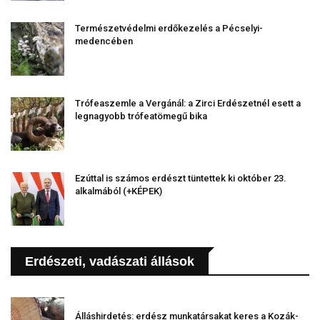
Természetvédelmi erdőkezelés a Pécselyi-
medencében
Trófeaszemle a Vergánál: a Zirci Erdészetnél esett a
legnagyobb trófeatömegű bika
Ezúttal is számos erdészt tüntettek ki október 23.
alkalmából (+KÉPEK)
Erdészeti, vadászati állások
Álláshirdetés: erdész munkatársakat keres a Kozák-