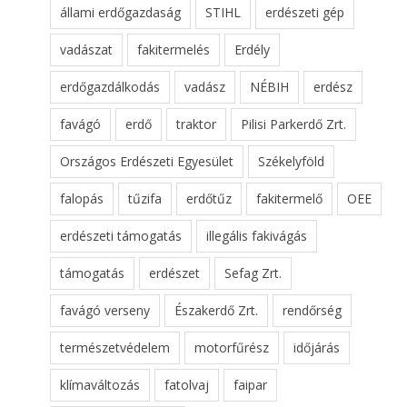
állami erdőgazdaság
STIHL
erdészeti gép
vadászat
fakitermelés
Erdély
erdőgazdálkodás
vadász
NÉBIH
erdész
favágó
erdő
traktor
Pilisi Parkerdő Zrt.
Országos Erdészeti Egyesület
Székelyföld
falopás
tűzifa
erdőtűz
fakitermelő
OEE
erdészeti támogatás
illegális fakivágás
támogatás
erdészet
Sefag Zrt.
favágó verseny
Északerdő Zrt.
rendőrség
természetvédelem
motorfűrész
időjárás
klímaváltozás
fatolvaj
faipar