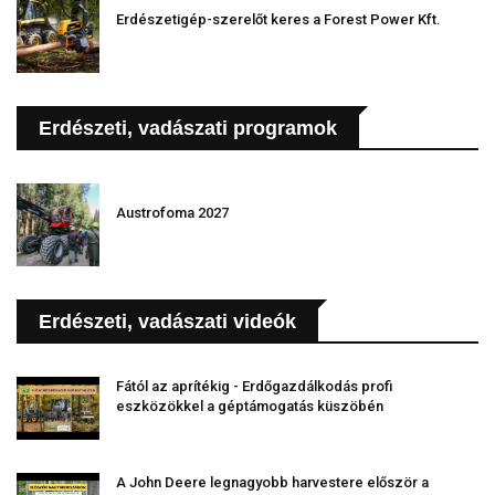
Erdészetigép-szerelőt keres a Forest Power Kft.
Erdészeti, vadászati programok
Austrofoma 2027
Erdészeti, vadászati videók
Fától az aprítékig - Erdőgazdálkodás profi
eszközökkel a géptámogatás küszöbén
A John Deere legnagyobb harvestere először a