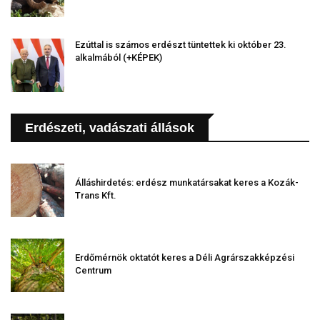
Ezúttal is számos erdészt tüntettek ki október 23.
alkalmából (+KÉPEK)
Erdészeti, vadászati állások
Álláshirdetés: erdész munkatársakat keres a Kozák-
Trans Kft.
Erdőmérnök oktatót keres a Déli Agrárszakképzési
Centrum