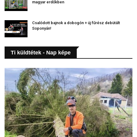
magyar erdőkben
Csalódott bajnok a dobogón + új fűrész debütált
Soponyán!
Ti küldtétek - Nap képe