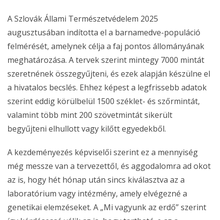
A Szlovák Állami Természetvédelem 2025
augusztusában indította el a barnamedve-populáció
felmérését, amelynek célja a faj pontos állományának
meghatározása. A tervek szerint mintegy 7000 mintát
szeretnének összegyűjteni, és ezek alapján készülne el
a hivatalos becslés. Ehhez képest a legfrissebb adatok
szerint eddig körülbelül 1500 széklet- és szőrmintát,
valamint több mint 200 szövetmintát sikerült
begyűjteni elhullott vagy kilőtt egyedekből.
A kezdeményezés képviselői szerint ez a mennyiség
még messze van a tervezettől, és aggodalomra ad okot
az is, hogy hét hónap után sincs kiválasztva az a
laboratórium vagy intézmény, amely elvégezné a
genetikai elemzéseket. A „Mi vagyunk az erdő” szerint