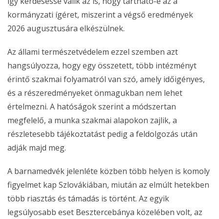
így kérdésessé válik az is, hogy tartható-e az a
kormányzati ígéret, miszerint a végső eredmények
2026 augusztusára elkészülnek.
Az állami természetvédelem ezzel szemben azt
hangsúlyozza, hogy egy összetett, több intézményt
érintő szakmai folyamatról van szó, amely időigényes,
és a részeredményeket önmagukban nem lehet
értelmezni. A hatóságok szerint a módszertan
megfelelő, a munka szakmai alapokon zajlik, a
részletesebb tájékoztatást pedig a feldolgozás után
adják majd meg.
A barnamedvék jelenléte közben több helyen is komoly
figyelmet kap Szlovákiában, miután az elmúlt hetekben
több riasztás és támadás is történt. Az egyik
legsúlyosabb eset Besztercebánya közelében volt, az