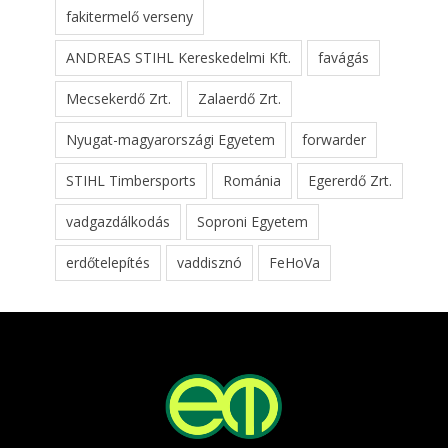
fakitermelő verseny
ANDREAS STIHL Kereskedelmi Kft.
favágás
Mecsekerdő Zrt.
Zalaerdő Zrt.
Nyugat-magyarországi Egyetem
forwarder
STIHL Timbersports
Románia
Egererdő Zrt.
vadgazdálkodás
Soproni Egyetem
erdőtelepítés
vaddisznó
FeHoVa