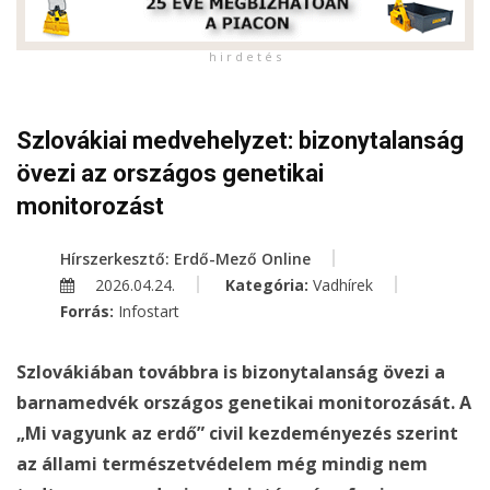
h i r d e t é s
Szlovákiai medvehelyzet: bizonytalanság
övezi az országos genetikai
monitorozást
Hírszerkesztő: Erdő-Mező Online
2026.04.24.
Kategória:
Vadhírek
Forrás:
Infostart
Szlovákiában továbbra is bizonytalanság övezi a
barnamedvék országos genetikai monitorozását. A
„Mi vagyunk az erdő” civil kezdeményezés szerint
az állami természetvédelem még mindig nem