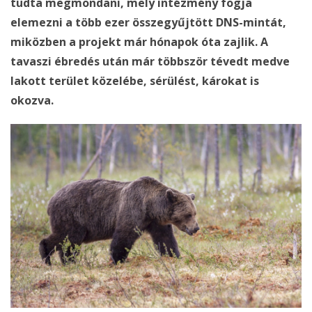
tudta megmondani, mely intézmény fogja
elemezni a több ezer összegyűjtött DNS-mintát,
miközben a projekt már hónapok óta zajlik. A
tavaszi ébredés után már többször tévedt medve
lakott terület közelébe, sérülést, károkat is
okozva.