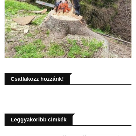
Csatlakozz hozzánk!
Leggyakoribb cimkék