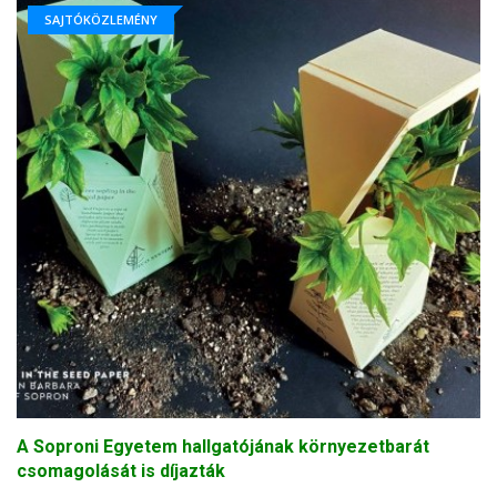
SAJTÓKÖZLEMÉNY
A Soproni Egyetem hallgatójának környezetbarát
csomagolását is díjazták