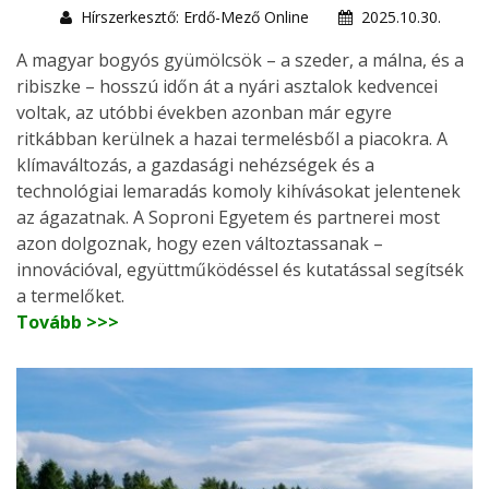
Hírszerkesztő: Erdő-Mező Online
2025.10.30.
A magyar bogyós gyümölcsök – a szeder, a málna, és a
ribiszke – hosszú időn át a nyári asztalok kedvencei
voltak, az utóbbi években azonban már egyre
ritkábban kerülnek a hazai termelésből a piacokra. A
klímaváltozás, a gazdasági nehézségek és a
technológiai lemaradás komoly kihívásokat jelentenek
az ágazatnak. A Soproni Egyetem és partnerei most
azon dolgoznak, hogy ezen változtassanak –
innovációval, együttműködéssel és kutatással segítsék
a termelőket.
Tovább >>>