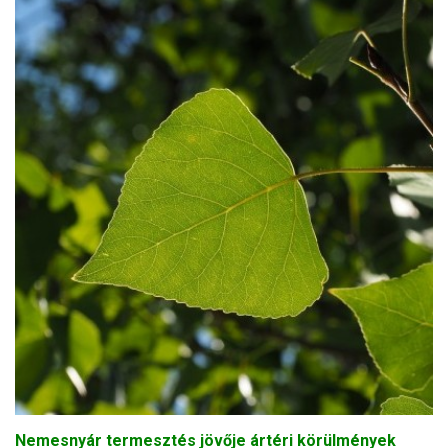
Nemesnyár termesztés jövője ártéri körülmények