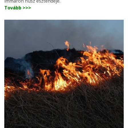
immáron húsz esztendeje.
Tovább >>>