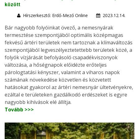
között
Hírszerkesztő: Erdő-Mező Online
2023.12.14.
Bár nagyobb folyóinkat övező, a nemesnyárak
termesztése szempontjából optimális középmagas
fekvésű ártéri területek nem tartoznak a klímaváltozás
szempontjából legveszélyeztetettebb területek közé, a
folyók vízjárását befolyásoló csapadékviszonyok
változása, a hőségnapok előidézte erőteljes
párologtatási kényszer, valamint a viharos napok
számának növekedése közvetlen és közvetett
hatásokat gyakorol az ártéri nemesnyár ültetvényekre,
ezáltal e területeken gazdálkodó erdészeket is egyre
nagyobb kihívások elé állítja.
Tovább >>>