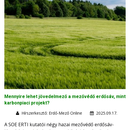
Mennyire lehet jövedelmező a mezővédő erdősáv, mint
karbonpiaci projekt?
Hírszerkesztő: Erdő-Mező Online
2025.09.17.
A SOE ERTI kutatói négy hazai mezővédő erdősáv-