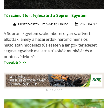
Tűzszimulátort fejlesztett a Soproni Egyetem
Hírszerkesztő: Erdő-Mező Online
2026.04.07.
A Soproni Egyetem szakemberei olyan szoftvert
alkottak, amely a hazai erdők háromdimenziós
másolatán modellezi tűz esetén a lángok terjedését,
segítve egyebek mellett a tűzoltók munkáját és a
pontos védekezést.
Tovább >>>
h i r d e t é s