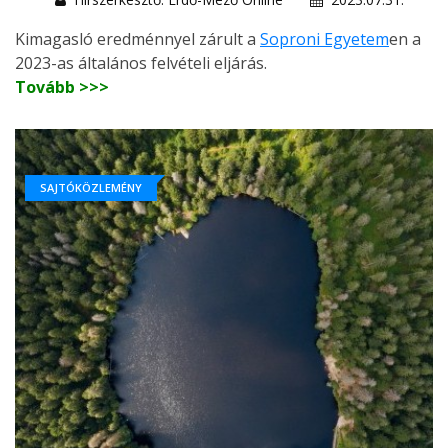
Kimagasló eredménnyel zárult a
Soproni Egyetem
en a
2023-as általános felvételi eljárás.
Tovább >>>
SAJTÓKÖZLEMÉNY