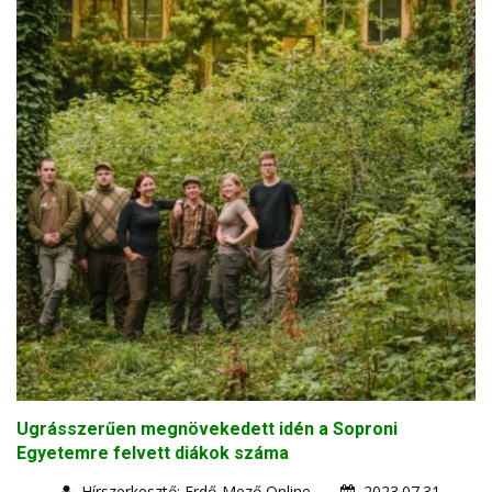
Ugrásszerűen megnövekedett idén a Soproni
Egyetemre felvett diákok száma
Hírszerkesztő: Erdő-Mező Online
2023.07.31.