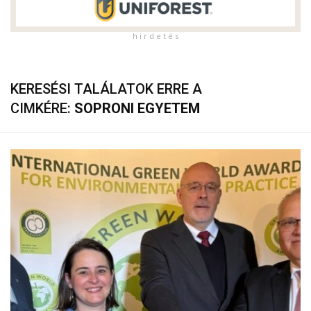
h i r d e t é s
KERESÉSI TALÁLATOK ERRE A
CIMKÉRE:
SOPRONI EGYETEM