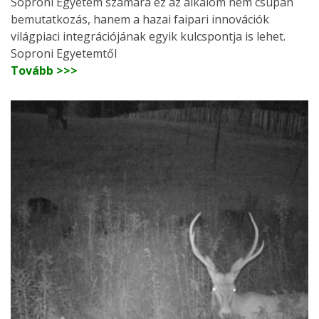
Soproni Egyetem számára ez az alkalom nem csupán
bemutatkozás, hanem a hazai faipari innovációk
világpiaci integrációjának egyik kulcspontja is lehet.
Soproni Egyetemtől
Tovább >>>