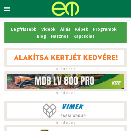
Legfrissebb
Videók
Állás
Képek
Programok
Blog
Hasznos
Kapcsolat
h i r d e t é s
h i r d e t é s
h i r d e t é s