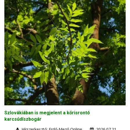
Szlovákiában is megjelent a kőrisrontó
karcsúdíszbogár
Hírszerkesztő: Erdő-Mező Online
2026.07.21.