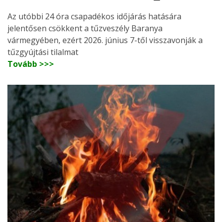
Az utóbbi 24 óra csapadékos időjárás hatására
jelentősen csökkent a tűzveszély Baranya
vármegyében, ezért 2026. június 7-től visszavonják a
tűzgyújtási tilalmat
Tovább >>>