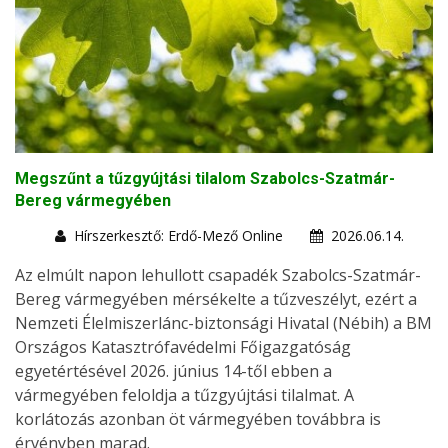
Megszűnt a tűzgyújtási tilalom Szabolcs-Szatmár-
Bereg vármegyében
Hírszerkesztő: Erdő-Mező Online
2026.06.14.
Az elmúlt napon lehullott csapadék Szabolcs-Szatmár-
Bereg vármegyében mérsékelte a tűzveszélyt, ezért a
Nemzeti Élelmiszerlánc-biztonsági Hivatal (Nébih) a BM
Országos Katasztrófavédelmi Főigazgatóság
egyetértésével 2026. június 14-től ebben a
vármegyében feloldja a tűzgyújtási tilalmat. A
korlátozás azonban öt vármegyében továbbra is
érvényben marad.