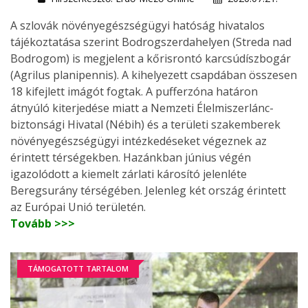
A szlovák növényegészségügyi hatóság hivatalos
tájékoztatása szerint Bodrogszerdahelyen (Streda nad
Bodrogom) is megjelent a kőrisrontó karcsúdíszbogár
(Agrilus planipennis). A kihelyezett csapdában összesen
18 kifejlett imágót fogtak. A pufferzóna határon
átnyúló kiterjedése miatt a Nemzeti Élelmiszerlánc-
biztonsági Hivatal (Nébih) és a területi szakemberek
növényegészségügyi intézkedéseket végeznek az
érintett térségekben. Hazánkban június végén
igazolódott a kiemelt zárlati károsító jelenléte
Beregsurány térségében. Jelenleg két ország érintett
az Európai Unió területén.
Tovább >>>
TÁMOGATOTT TARTALOM