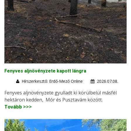
Fenyves aljnövényzete kapott lángra
Hírszerkesztő: Erdő-Mező Online
2026.07.08.
Fenyves aljnövényzete gyulladt ki körülbelül másfél
hektáron kedden, Mór és Pusztavám között.
Tovább >>>