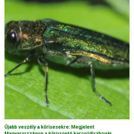
Újabb veszély a kőrisesekre: Megjelent
Magyarországon a kőrisrontó karcsúdíszbogár