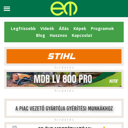
Legfrissebb
Videók
Állás
Képek
Programok
Blog
Hasznos
Kapcsolat
h i r d e t é s
h i r d e t é s
h i r d e t é s