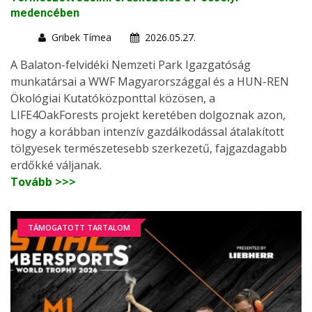
medencében
Gribek Tímea
2026.05.27.
A Balaton-felvidéki Nemzeti Park Igazgatóság
munkatársai a WWF Magyarországgal és a HUN-REN
Ökológiai Kutatóközponttal közösen, a
LIFE4OakForests projekt keretében dolgoznak azon,
hogy a korábban intenzív gazdálkodással átalakított
tölgyesek természetesebb szerkezetű, fajgazdagabb
erdőkké váljanak.
Tovább >>>
TÁMOGATOTT TARTALOM