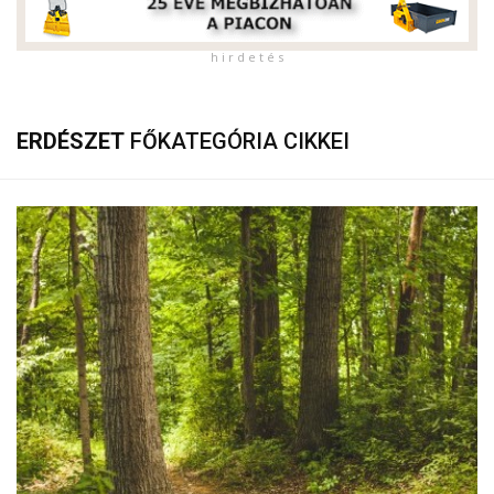
h i r d e t é s
ERDÉSZET
FŐKATEGÓRIA CIKKEI