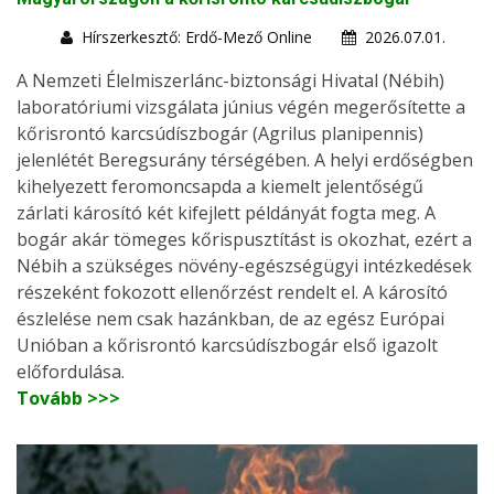
Hírszerkesztő: Erdő-Mező Online
2026.07.01.
A Nemzeti Élelmiszerlánc-biztonsági Hivatal (Nébih)
laboratóriumi vizsgálata június végén megerősítette a
kőrisrontó karcsúdíszbogár (Agrilus planipennis)
jelenlétét Beregsurány térségében. A helyi erdőségben
kihelyezett feromoncsapda a kiemelt jelentőségű
zárlati károsító két kifejlett példányát fogta meg. A
bogár akár tömeges kőrispusztítást is okozhat, ezért a
Nébih a szükséges növény-egészségügyi intézkedések
részeként fokozott ellenőrzést rendelt el. A károsító
észlelése nem csak hazánkban, de az egész Európai
Unióban a kőrisrontó karcsúdíszbogár első igazolt
előfordulása.
Tovább >>>