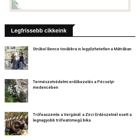
Legfrissebb cikkeink
Strúbel Bence továbbra is legyőzhetetlen a Mátrában
Természetvédelmi erdőkezelés a Pécselyi-
medencében
Trófeaszemle a Vergánál: a Zirci Erdészetnél esett a
legnagyobb trófeatömegű bika