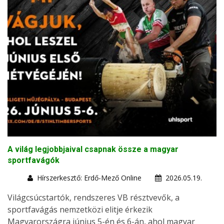
A világ legjobbjaival csapnak össze a magyar
sportfavágók
Hírszerkesztő: Erdő-Mező Online
2026.05.19.
Világcsúcstartók, rendszeres VB résztvevők, a
sportfavágás nemzetközi elitje érkezik
Magyarországra június 5-én és 6-án, ahol magyar