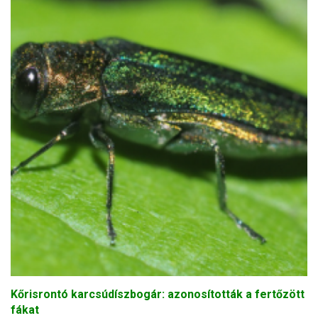
Kőrisrontó karcsúdíszbogár: azonosították a fertőzött
fákat