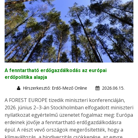
A fenntartható erdőgazdálkodás az európai
erdőpolitika alapja
Hírszerkesztő: Erdő-Mező Online
2026.06.15.
A FOREST EUROPE tizedik miniszteri konferenciáján,
2026. június 2–3-án Stockholmban elfogadott miniszteri
nyilatkozat egyértelmű üzenetet fogalmaz meg: Európa
erdeinek jövője a fenntartható erdőgazdálkodásra
épül. A részt vevő országok megerősítették, hogy a
klímaváltozás, a biodiverzitás csökkenése, az egyre