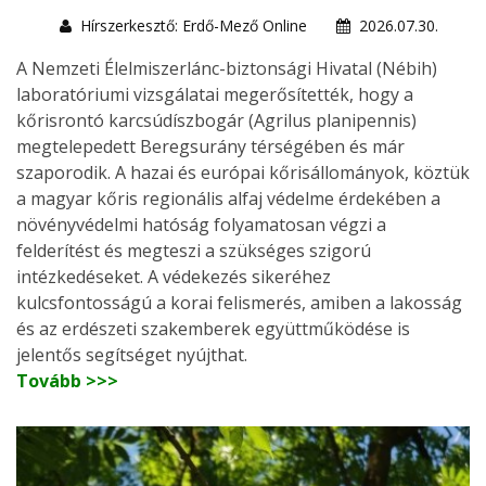
Hírszerkesztő: Erdő-Mező Online
2026.07.30.
A Nemzeti Élelmiszerlánc-biztonsági Hivatal (Nébih)
laboratóriumi vizsgálatai megerősítették, hogy a
kőrisrontó karcsúdíszbogár (Agrilus planipennis)
megtelepedett Beregsurány térségében és már
szaporodik. A hazai és európai kőrisállományok, köztük
a magyar kőris regionális alfaj védelme érdekében a
növényvédelmi hatóság folyamatosan végzi a
felderítést és megteszi a szükséges szigorú
intézkedéseket. A védekezés sikeréhez
kulcsfontosságú a korai felismerés, amiben a lakosság
és az erdészeti szakemberek együttműködése is
jelentős segítséget nyújthat.
Tovább >>>