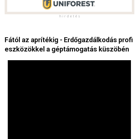
h i r d e t é s
Fától az aprítékig - Erdőgazdálkodás profi
eszközökkel a géptámogatás küszöbén