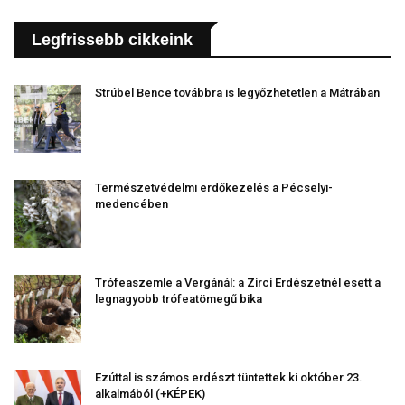
Legfrissebb cikkeink
Strúbel Bence továbbra is legyőzhetetlen a Mátrában
Természetvédelmi erdőkezelés a Pécselyi-
medencében
Trófeaszemle a Vergánál: a Zirci Erdészetnél esett a
legnagyobb trófeatömegű bika
Ezúttal is számos erdészt tüntettek ki október 23.
alkalmából (+KÉPEK)