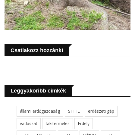
Csatlakozz hozzánk!
Leggyakoribb cimkék
állami erdőgazdaság
STIHL
erdészeti gép
vadászat
fakitermelés
Erdély