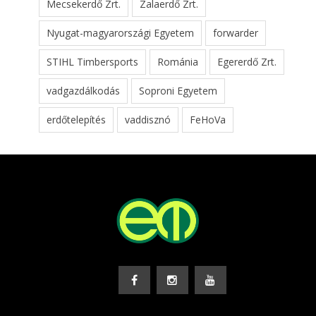
Mecsekerdő Zrt.
Zalaerdő Zrt.
Nyugat-magyarországi Egyetem
forwarder
STIHL Timbersports
Románia
Egererdő Zrt.
vadgazdálkodás
Soproni Egyetem
erdőtelepítés
vaddisznó
FeHoVa