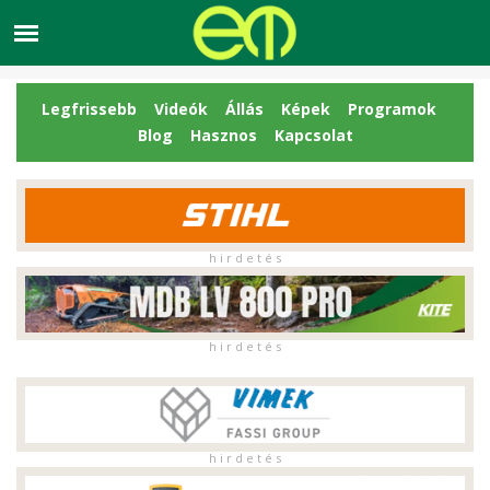
Legfrissebb
Videók
Állás
Képek
Programok
Blog
Hasznos
Kapcsolat
h i r d e t é s
h i r d e t é s
h i r d e t é s