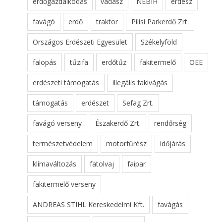
erdőgazdálkodás
vadász
NÉBIH
erdész
favágó
erdő
traktor
Pilisi Parkerdő Zrt.
Országos Erdészeti Egyesület
Székelyföld
falopás
tűzifa
erdőtűz
fakitermelő
OEE
erdészeti támogatás
illegális fakivágás
támogatás
erdészet
Sefag Zrt.
favágó verseny
Északerdő Zrt.
rendőrség
természetvédelem
motorfűrész
időjárás
klímaváltozás
fatolvaj
faipar
fakitermelő verseny
ANDREAS STIHL Kereskedelmi Kft.
favágás