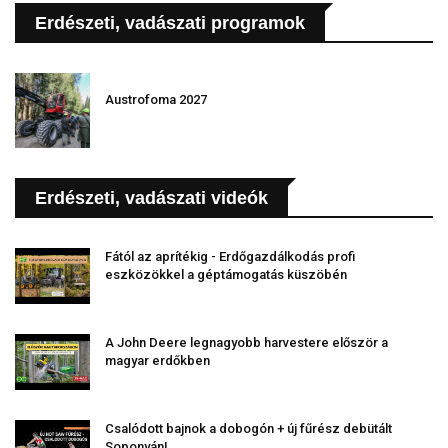
Erdészeti, vadászati programok
Austrofoma 2027
Erdészeti, vadászati videók
Fától az aprítékig - Erdőgazdálkodás profi
eszközökkel a géptámogatás küszöbén
A John Deere legnagyobb harvestere először a
magyar erdőkben
Csalódott bajnok a dobogón + új fűrész debütált
Soponyán!