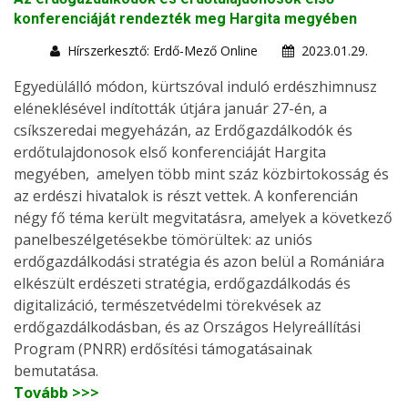
konferenciáját rendezték meg Hargita megyében
Hírszerkesztő: Erdő-Mező Online
2023.01.29.
Egyedülálló módon, kürtszóval induló erdészhimnusz
eléneklésével indították útjára január 27-én, a
csíkszeredai megyeházán, az Erdőgazdálkodók és
erdőtulajdonosok első konferenciáját Hargita
megyében, amelyen több mint száz közbirtokosság és
az erdészi hivatalok is részt vettek. A konferencián
négy fő téma került megvitatásra, amelyek a következő
panelbeszélgetésekbe tömörültek: az uniós
erdőgazdálkodási stratégia és azon belül a Romániára
elkészült erdészeti stratégia, erdőgazdálkodás és
digitalizáció, természetvédelmi törekvések az
erdőgazdálkodásban, és az Országos Helyreállítási
Program (PNRR) erdősítési támogatásainak
bemutatása.
Tovább >>>