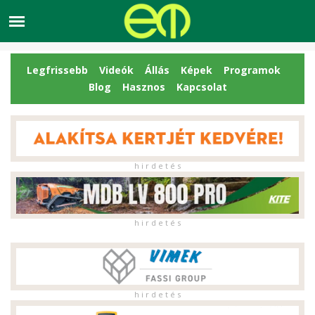
Legfrissebb
Videók
Állás
Képek
Programok
Blog
Hasznos
Kapcsolat
h i r d e t é s
h i r d e t é s
h i r d e t é s