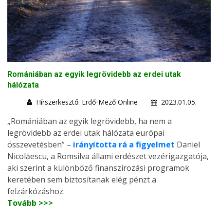
Romániában az egyik legrövidebb az erdei utak
hálózata
Hírszerkesztő: Erdő-Mező Online
2023.01.05.
„Romániában az egyik legrövidebb, ha nem a
legrövidebb az erdei utak hálózata európai
összevetésben” –
irányította rá a figyelmet
Daniel
Nicolăescu, a Romsilva állami erdészet vezérigazgatója,
aki szerint a különböző finanszírozási programok
keretében sem biztosítanak elég pénzt a
felzárkózáshoz.
Tovább >>>