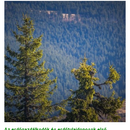
Az erdőgazdálkodók és erdőtulajdonosok első