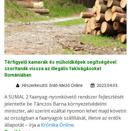
Térfigyelő kamerák és műholdképek segítségével
szorítanák vissza az illegális fakivágásokat
Romániában
Hírszerkesztő: Erdő-Mező Online
2023.04.03.
A SUMAL 2 faanyag-nyomkövető rendszer fejlesztését
jelentette be Tánczos Barna környezetvédelmi
miniszter, aki szerint ezáltal nyomon lehet majd követni
az országban a faanyagok szállítását, illetve az erdők
állapotát – írja a
Krónika Online
.