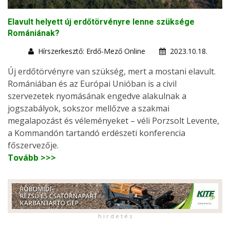
Elavult helyett új erdőtörvényre lenne szüksége
Romániának?
Hírszerkesztő: Erdő-Mező Online
2023.10.18.
Új erdőtörvényre van szükség, mert a mostani elavult.
Romániában és az Európai Unióban is a civil
szervezetek nyomásának engedve alakulnak a
jogszabályok, sokszor mellőzve a szakmai
megalapozást és véleményeket – véli Porzsolt Levente,
a Kommandón tartandó erdészeti konferencia
főszervezője.
Tovább >>>
h i r d e t é s