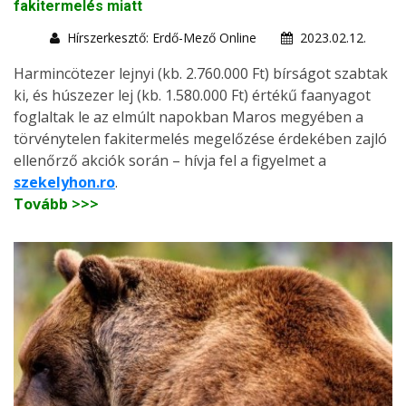
fakitermelés miatt
Hírszerkesztő: Erdő-Mező Online
2023.02.12.
Harmincötezer lejnyi (kb. 2.760.000 Ft) bírságot szabtak
ki, és húszezer lej (kb. 1.580.000 Ft) értékű faanyagot
foglaltak le az elmúlt napokban Maros megyében a
törvénytelen fakitermelés megelőzése érdekében zajló
ellenőrző akciók során – hívja fel a figyelmet a
szekelyhon.ro
.
Tovább >>>