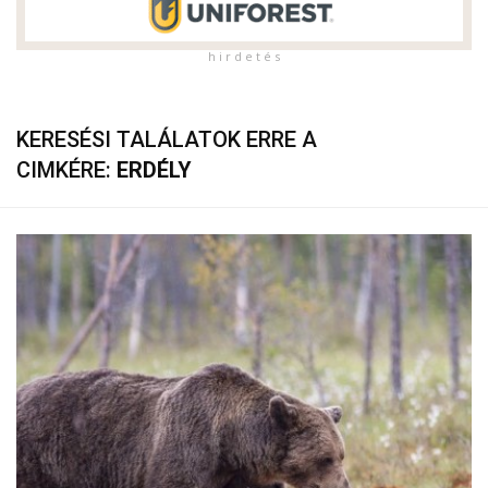
h i r d e t é s
KERESÉSI TALÁLATOK ERRE A
CIMKÉRE:
ERDÉLY