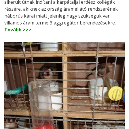
sikerült útnak indítani a kárpátaljai erdész kollégák
részére, akiknek az ország áramellátó rendszerének
háborús kárai miatt jelenleg nagy szükségük van
villamos áram termelő aggregátor berendezésekre.
Tovább >>>