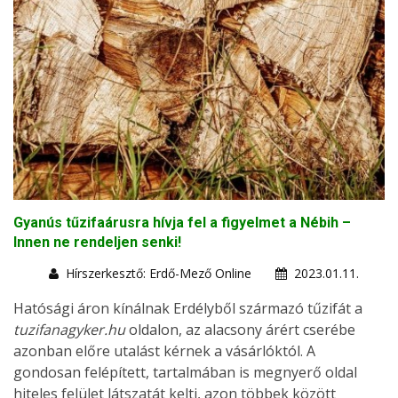
Gyanús tűzifaárusra hívja fel a figyelmet a Nébih –
Innen ne rendeljen senki!
Hírszerkesztő: Erdő-Mező Online
2023.01.11.
Hatósági áron kínálnak Erdélyből származó tűzifát a
tuzifanagyker.hu
oldalon, az alacsony árért cserébe
azonban előre utalást kérnek a vásárlóktól. A
gondosan felépített, tartalmában is megnyerő oldal
hiteles felület látszatát kelti, azon többek között