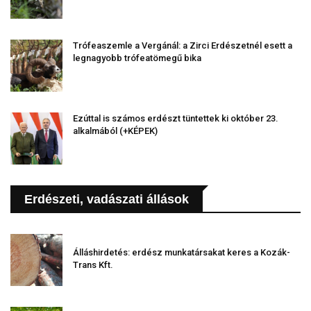
Trófeaszemle a Vergánál: a Zirci Erdészetnél esett a
legnagyobb trófeatömegű bika
Ezúttal is számos erdészt tüntettek ki október 23.
alkalmából (+KÉPEK)
Erdészeti, vadászati állások
Álláshirdetés: erdész munkatársakat keres a Kozák-
Trans Kft.