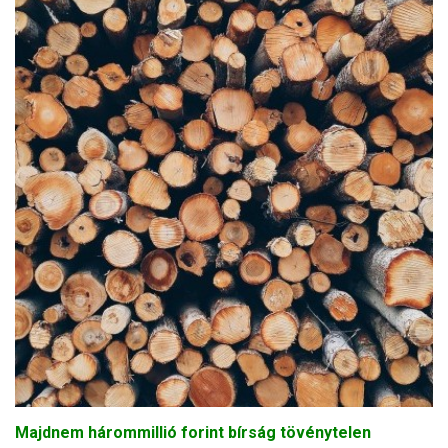
Majdnem hárommillió forint bírság tövénytelen