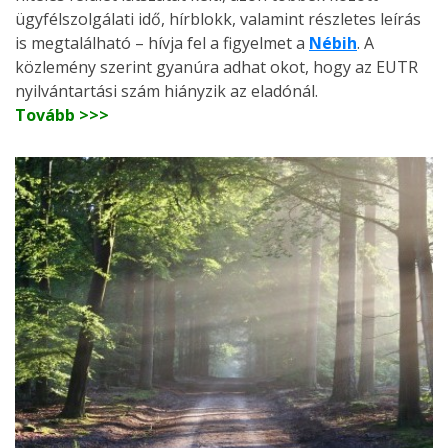
ügyfélszolgálati idő, hírblokk, valamint részletes leírás
is megtalálható – hívja fel a figyelmet a
Nébih
. A
közlemény szerint gyanúra adhat okot, hogy az EUTR
nyilvántartási szám hiányzik az eladónál.
Tovább >>>