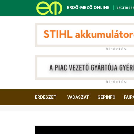
ERDŐ-MEZŐ ONLINE
LEGFRISS
h i r d e t é s
h i r d e t é s
ERDÉSZET
VADÁSZAT
GÉPINFO
FAIP
OLVASNIVALÓ