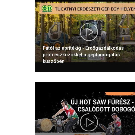
Fától az aprítékig - Erdőgazdálkodás
profi eszközökkel a géptámogatás
küszöbén