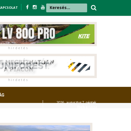
KAPCSOLAT
h i r d e t é s
h i r d e t é s
ÁG
2026. augusztus 7. péntek,
Ibolya
napja