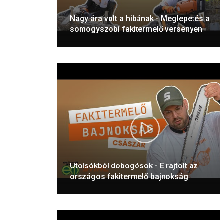
Nagy ára volt a hibának - Meglepetés a
somogyszobi fakitermelő versenyen
Utolsókból dobogósok - Elrajtolt az
országos fakitermelő bajnokság