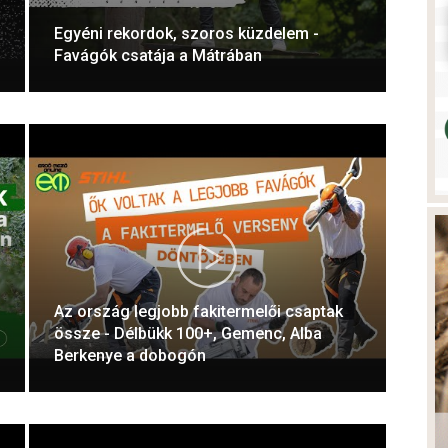
Egyéni rekordok, szoros küzdelem -
Favágók csatája a Mátrában
Az ország legjobb fakitermelői csaptak
össze - Délbükk 100+, Gemenc, Alba
Berkenye a dobogón