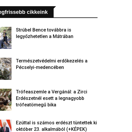
egfrissebb cikkeink
Strúbel Bence továbbra is
legyőzhetetlen a Mátrában
Természetvédelmi erdőkezelés a
Pécselyi-medencében
Trófeaszemle a Vergánál: a Zirci
Erdészetnél esett a legnagyobb
trófeatömegű bika
Ezúttal is számos erdészt tüntettek ki
október 23. alkalmából (+KÉPEK)