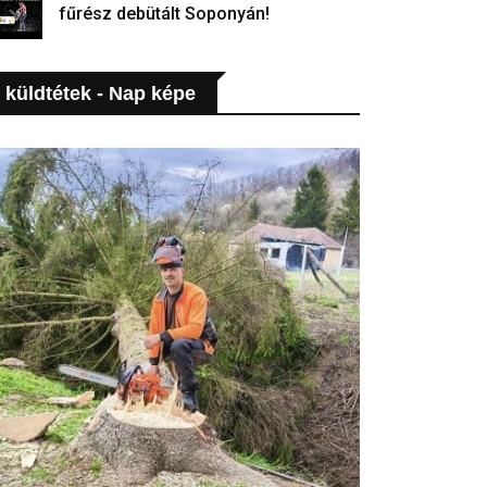
fűrész debütált Soponyán!
i küldtétek - Nap képe