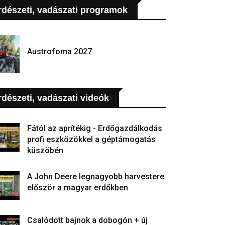
rdészeti, vadászati programok
Austrofoma 2027
rdészeti, vadászati videók
Fától az aprítékig - Erdőgazdálkodás
profi eszközökkel a géptámogatás
küszöbén
A John Deere legnagyobb harvestere
először a magyar erdőkben
Csalódott bajnok a dobogón + új