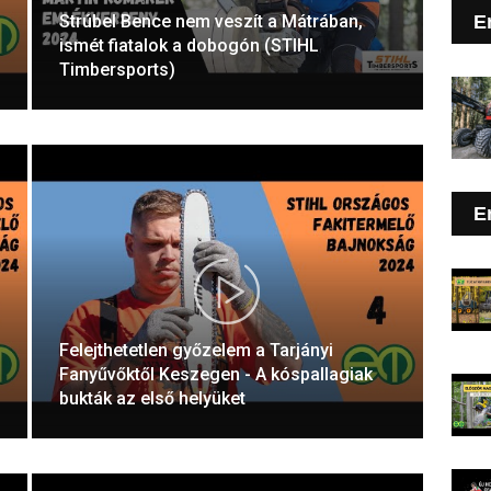
Strúbel Bence nem veszít a Mátrában,
E
ismét fiatalok a dobogón (STIHL
Timbersports)
E
Felejthetetlen győzelem a Tarjányi
Fanyűvőktől Keszegen - A kóspallagiak
bukták az első helyüket