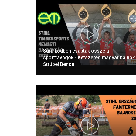
Sűrű ködben csaptak össze a
sportfavágók - Kétszeres magyar bajnok
Strúbel Bence