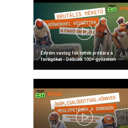
Extrém vastag fák tették próbára a
favágókat - Délbükk 100+ győzelem