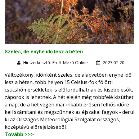
Szeles, de enyhe idő lesz a héten
Hírszerkesztő: Erdő-Mező Online
2023.02.20.
Változékony, időnként szeles, de alapvetően enyhe idő
lesz a héten, több helyen 15 Celsius-fok fölötti
csúcshőmérsékletek is előfordulhatnak és kisebb esők,
záporok is lehetnek. A hét elején még többfelé kisüthet
a nap, de a hét végén már inkább erősen felhős időre
kell számítani és megszűnnek az éjszakai fagyok - derül
ki az Országos Meteorológiai Szolgálat országos,
középtávú előrejelzéséből.
Tovább >>>