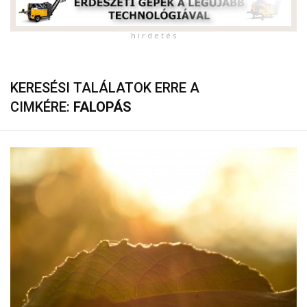
h i r d e t é s
KERESÉSI TALÁLATOK ERRE A
CIMKÉRE:
FALOPÁS