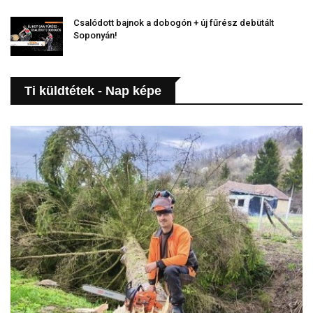
Csalódott bajnok a dobogón + új fűrész debütált
Soponyán!
Ti küldtétek - Nap képe