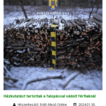
Házkutatást tartottak a falopással vádolt férfiaknál
Hírszerkesztő: Erdő-Mező Online
2024.01.30.