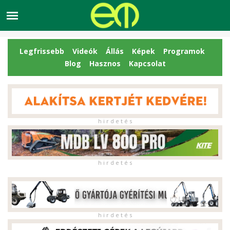
Legfrissebb
Videók
Állás
Képek
Programok
Blog
Hasznos
Kapcsolat
h i r d e t é s
h i r d e t é s
h i r d e t é s