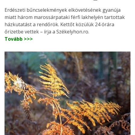
Erdészeti bűncselekmények elkövetésének gyanúja
miatt három marossárpataki férfi lakhelyén tartottak
házkutatást a rendőrök. Kettőt közülük 24 órára
őrizetbe vettek – írja a Székelyhon.ro.
Tovább >>>