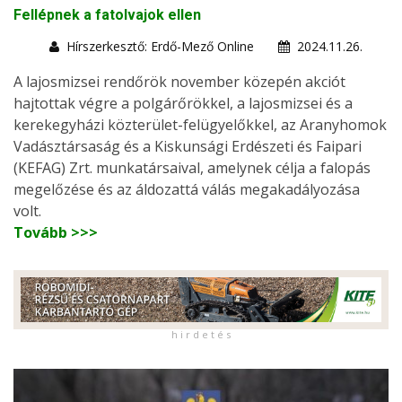
Fellépnek a fatolvajok ellen
Hírszerkesztő: Erdő-Mező Online
2024.11.26.
A lajosmizsei rendőrök november közepén akciót
hajtottak végre a polgárőrökkel, a lajosmizsei és a
kerekegyházi közterület-felügyelőkkel, az Aranyhomok
Vadásztársaság és a Kiskunsági Erdészeti és Faipari
(KEFAG) Zrt. munkatársaival, amelynek célja a falopás
megelőzése és az áldozattá válás megakadályozása
volt.
Tovább >>>
h i r d e t é s