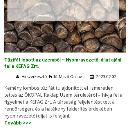
Tűzifát lopott az üzemből – Nyomravezetői díjat ajánl
fel a KEFAG Zrt.
Hírszerkesztő: Erdő-Mező Online
2023.02.02.
Kemény lombos tűzifát tulajdonított el ismeretlen
tettes az ÖKOPAL Raklap Üzem területéről – hívja fel a
figyelmet a KEFAG Zrt. A társaság feljelentést tett a
rendőrségen, és a hatékony felderítés érdekében
nyomravezetői díjat is felajánl.
Tovább >>>