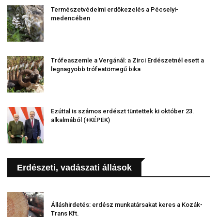
Természetvédelmi erdőkezelés a Pécselyi-
medencében
Trófeaszemle a Vergánál: a Zirci Erdészetnél esett a
legnagyobb trófeatömegű bika
Ezúttal is számos erdészt tüntettek ki október 23.
alkalmából (+KÉPEK)
Erdészeti, vadászati állások
Álláshirdetés: erdész munkatársakat keres a Kozák-
Trans Kft.