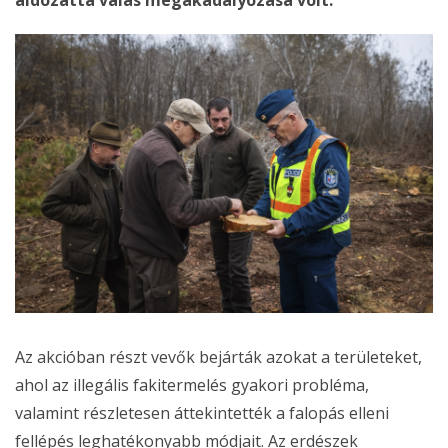
áldozattá válás megakadályozása volt.
Az akcióban részt vevők bejárták azokat a területeket,
ahol az illegális fakitermelés gyakori probléma,
valamint részletesen áttekintették a falopás elleni
fellépés leghatékonyabb módjait. Az erdészek