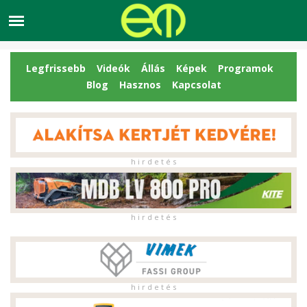
Legfrissebb
Videók
Állás
Képek
Programok
Blog
Hasznos
Kapcsolat
h i r d e t é s
h i r d e t é s
h i r d e t é s