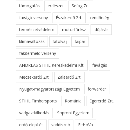
támogatás
erdészet
Sefag Zrt.
favágó verseny
Északerdő Zrt.
rendőrség
természetvédelem
motorfűrész
időjárás
klímaváltozás
fatolvaj
faipar
fakitermelő verseny
ANDREAS STIHL Kereskedelmi Kft.
favágás
Mecsekerdő Zrt.
Zalaerdő Zrt.
Nyugat-magyarországi Egyetem
forwarder
STIHL Timbersports
Románia
Egererdő Zrt.
vadgazdálkodás
Soproni Egyetem
erdőtelepítés
vaddisznó
FeHoVa