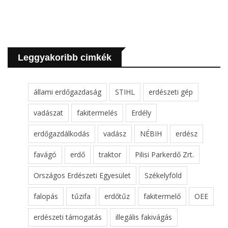
Leggyakoribb cimkék
állami erdőgazdaság
STIHL
erdészeti gép
vadászat
fakitermelés
Erdély
erdőgazdálkodás
vadász
NÉBIH
erdész
favágó
erdő
traktor
Pilisi Parkerdő Zrt.
Országos Erdészeti Egyesület
Székelyföld
falopás
tűzifa
erdőtűz
fakitermelő
OEE
erdészeti támogatás
illegális fakivágás