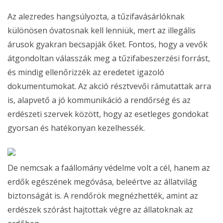
Az alezredes hangsúlyozta, a tűzifavásárlóknak
különösen óvatosnak kell lenniük, mert az illegális
árusok gyakran becsapják őket. Fontos, hogy a vevők
átgondoltan válasszák meg a tűzifabeszerzési forrást,
és mindig ellenőrizzék az eredetet igazoló
dokumentumokat. Az akció résztvevői rámutattak arra
is, alapvető a jó kommunikáció a rendőrség és az
erdészeti szervek között, hogy az esetleges gondokat
gyorsan és hatékonyan kezelhessék.
De nemcsak a faállomány védelme volt a cél, hanem az
erdők egészének megóvása, beleértve az állatvilág
biztonságát is. A rendőrök megnézhették, amint az
erdészek szórást hajtottak végre az állatoknak az