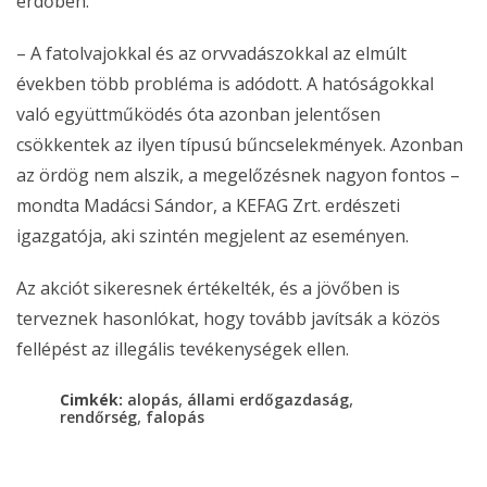
erdőben.
– A fatolvajokkal és az orvvadászokkal az elmúlt
években több probléma is adódott. A hatóságokkal
való együttműködés óta azonban jelentősen
csökkentek az ilyen típusú bűncselekmények. Azonban
az ördög nem alszik, a megelőzésnek nagyon fontos –
mondta Madácsi Sándor, a KEFAG Zrt. erdészeti
igazgatója, aki szintén megjelent az eseményen.
Az akciót sikeresnek értékelték, és a jövőben is
terveznek hasonlókat, hogy tovább javítsák a közös
fellépést az illegális tevékenységek ellen.
,
,
Cimkék:
alopás
állami erdőgazdaság
,
rendőrség
falopás