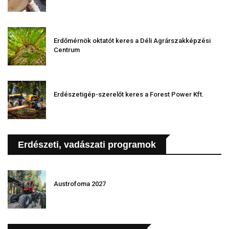
Erdőmérnök oktatót keres a Déli Agrárszakképzési
Centrum
Erdészetigép-szerelőt keres a Forest Power Kft.
Erdészeti, vadászati programok
Austrofoma 2027