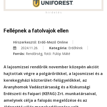
h i r d e t é s
Fellépnek a fatolvajok ellen
Hírszerkesztő: Erdő-Mező Online
2024.11.26.
Kategória:
Erdőhírek
Forrás:
Rendőrség, fotó: Fülöp Máté
A lajosmizsei rendőrök november közepén akciót
hajtottak végre a polgárőrökkel, a lajosmizsei és a
kerekegyházi közterület-felügyelőkkel, az
Aranyhomok Vadásztársaság és a Kiskunsági
Erdészeti és Faipari (KEFAG) Zrt. munkatársaival,
amelynek célja a falopás megelőzése és az