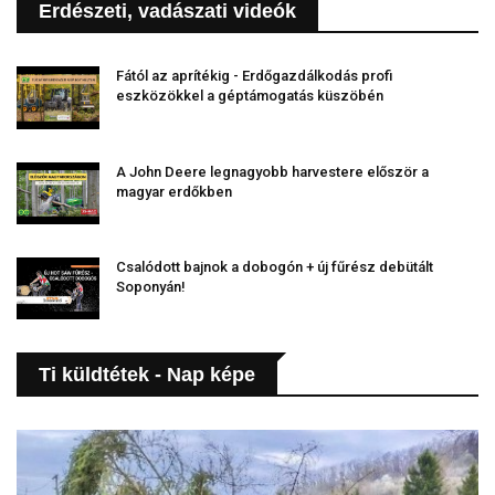
Erdészeti, vadászati videók
Fától az aprítékig - Erdőgazdálkodás profi
eszközökkel a géptámogatás küszöbén
A John Deere legnagyobb harvestere először a
magyar erdőkben
Csalódott bajnok a dobogón + új fűrész debütált
Soponyán!
Ti küldtétek - Nap képe