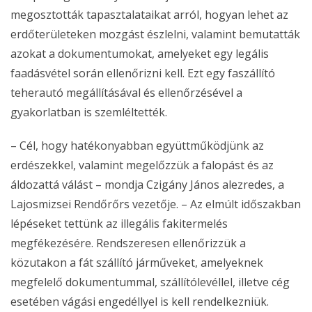
megosztották tapasztalataikat arról, hogyan lehet az
erdőterületeken mozgást észlelni, valamint bemutatták
azokat a dokumentumokat, amelyeket egy legális
faadásvétel során ellenőrizni kell. Ezt egy faszállító
teherautó megállításával és ellenőrzésével a
gyakorlatban is szemléltették.
– Cél, hogy hatékonyabban együttműködjünk az
erdészekkel, valamint megelőzzük a falopást és az
áldozattá válást – mondja Czigány János alezredes, a
Lajosmizsei Rendőrőrs vezetője. – Az elmúlt időszakban
lépéseket tettünk az illegális fakitermelés
megfékezésére. Rendszeresen ellenőrizzük a
közutakon a fát szállító járműveket, amelyeknek
megfelelő dokumentummal, szállítólevéllel, illetve cég
esetében vágási engedéllyel is kell rendelkezniük.