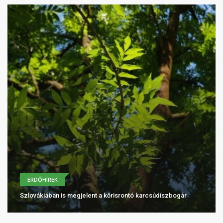
ERDŐHÍREK
Szlovákiában is megjelent a kőrisrontó karcsúdíszbogár