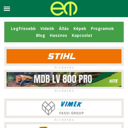
Legfrissebb
Videók
Állás
Képek
Programok
Blog
Hasznos
Kapcsolat
h i r d e t é s
h i r d e t é s
h i r d e t é s