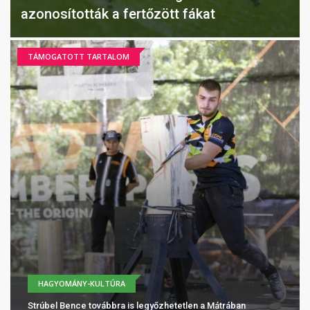
azonosították a fertőzött fákat
TÁMOGATOTT TARTALOM
HAGYOMÁNY-KULTÚRA
Strúbel Bence továbbra is legyőzhetetlen a Mátrában