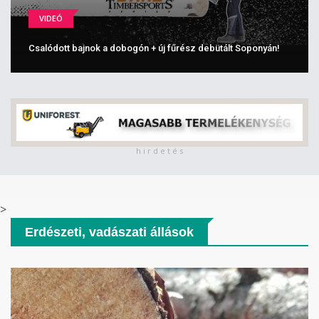
VIDEÓ
Csalódott bajnok a dobogón + új fűrész debütált Soponyán!
h i r d e t é s
>
Erdészeti, vadászati állások