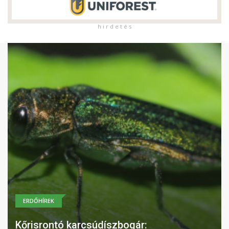
h i r d e t é s
ERDŐHÍREK
Kőrisrontó karcsúdíszbogár: