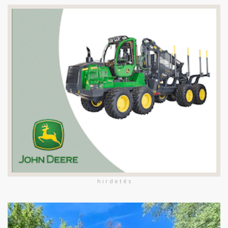
h i r d e t é s