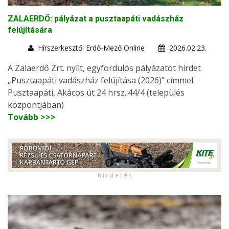
ZALAERDŐ: pályázat a pusztaapáti vadászház
felújítására
Hírszerkesztő: Erdő-Mező Online
2026.02.23.
A Zalaerdő Zrt. nyílt, egyfordulós pályázatot hirdet
„Pusztaapáti vadászház felújítása (2026)” címmel.
Pusztaapáti, Akácos út 24 hrsz.:44/4 (település
központjában)
Tovább >>>
h i r d e t é s