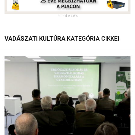
h i r d e t é s
VADÁSZATI KULTÚRA
KATEGÓRIA CIKKEI