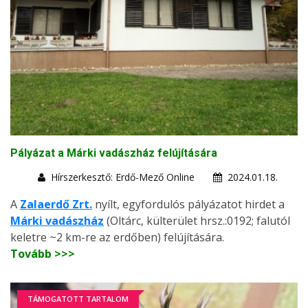
Pályázat a Márki vadászház felújítására
Hírszerkesztő: Erdő-Mező Online
2024.01.18.
A
Zalaerdő Zrt.
nyílt, egyfordulós pályázatot hirdet a
Márki vadászház
(Oltárc, külterület hrsz.:0192; falutól
keletre ~2 km-re az erdőben) felújítására.
Tovább >>>
TÁMOGATOTT TARTALOM