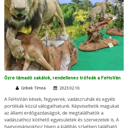
Őzre támadó sakálok, rendellenes trófeák a FeHoVán
Gribek Tímea
2023.02.10.
A FeHoVán kések, fegyverek, vadászruhák és egyéb
portékák közül válogathatunk. Képviseltetik magukat
az állami erdőgazdaságok, de megtalálhatók a
vadászathoz köthető egyesületek és szervezetek is. A
hagyományokhoz híven a kiállítás szívében található