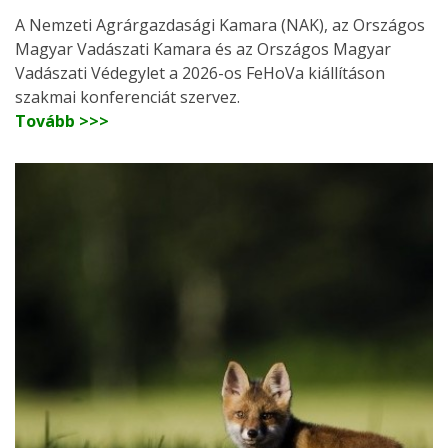
A Nemzeti Agrárgazdasági Kamara (NAK), az Országos
Magyar Vadászati Kamara és az Országos Magyar
Vadászati Védegylet a 2026-os FeHoVa kiállításon
szakmai konferenciát szervez.
Tovább >>>