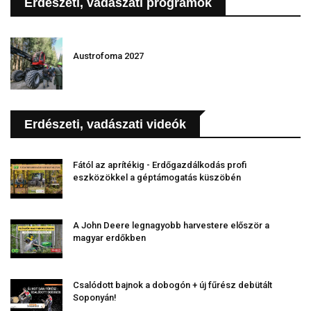
Erdészeti, vadászati programok
Austrofoma 2027
Erdészeti, vadászati videók
Fától az aprítékig - Erdőgazdálkodás profi
eszközökkel a géptámogatás küszöbén
A John Deere legnagyobb harvestere először a
magyar erdőkben
Csalódott bajnok a dobogón + új fűrész debütált
Soponyán!