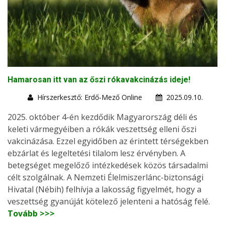
Hamarosan itt van az őszi rókavakcinázás ideje!
Hírszerkesztő: Erdő-Mező Online
2025.09.10.
2025. október 4-én kezdődik Magyarország déli és
keleti vármegyéiben a rókák veszettség elleni őszi
vakcinázása. Ezzel egyidőben az érintett térségekben
ebzárlat és legeltetési tilalom lesz érvényben. A
betegséget megelőző intézkedések közös társadalmi
célt szolgálnak. A Nemzeti Élelmiszerlánc-biztonsági
Hivatal (Nébih) felhívja a lakosság figyelmét, hogy a
veszettség gyanúját kötelező jelenteni a hatóság felé.
Tovább >>>