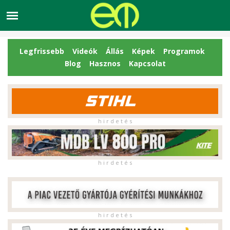
Legfrissebb
Videók
Állás
Képek
Programok
Blog
Hasznos
Kapcsolat
h i r d e t é s
h i r d e t é s
h i r d e t é s