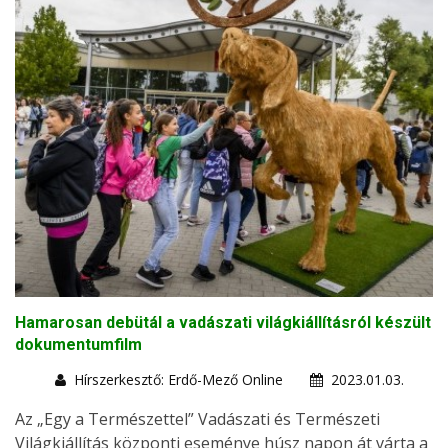
Hamarosan debütál a vadászati világkiállításról készült
dokumentumfilm
Hírszerkesztő: Erdő-Mező Online
2023.01.03.
Az „Egy a Természettel” Vadászati és Természeti
Világkiállítás központi eseménye húsz napon át várta a