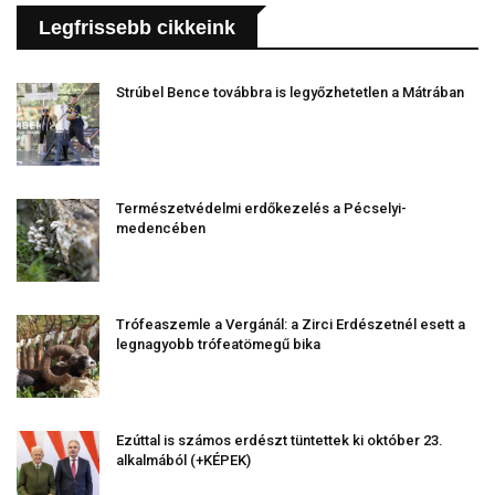
Legfrissebb cikkeink
Strúbel Bence továbbra is legyőzhetetlen a Mátrában
Természetvédelmi erdőkezelés a Pécselyi-
medencében
Trófeaszemle a Vergánál: a Zirci Erdészetnél esett a
legnagyobb trófeatömegű bika
Ezúttal is számos erdészt tüntettek ki október 23.
alkalmából (+KÉPEK)