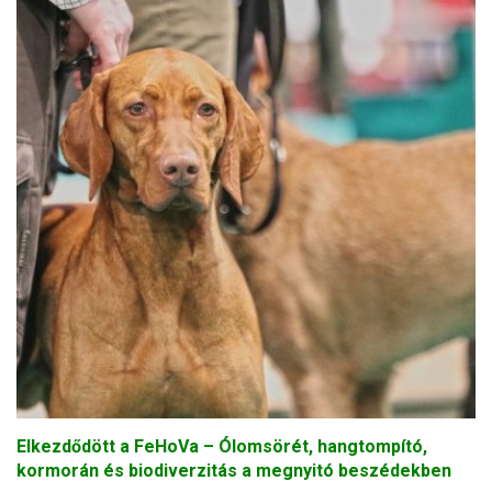
Elkezdődött a FeHoVa – Ólomsörét, hangtompító,
kormorán és biodiverzitás a megnyitó beszédekben