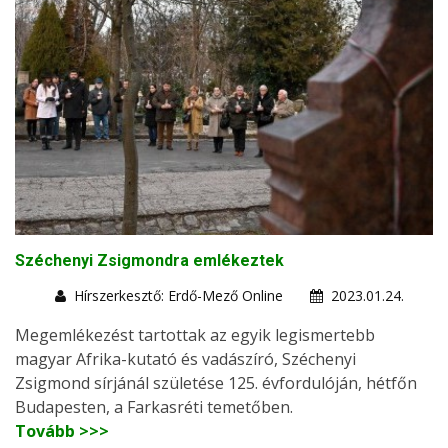
Széchenyi Zsigmondra emlékeztek
Hírszerkesztő: Erdő-Mező Online
2023.01.24.
Megemlékezést tartottak az egyik legismertebb
magyar Afrika-kutató és vadászíró, Széchenyi
Zsigmond sírjánál születése 125. évfordulóján, hétfőn
Budapesten, a Farkasréti temetőben.
Tovább >>>