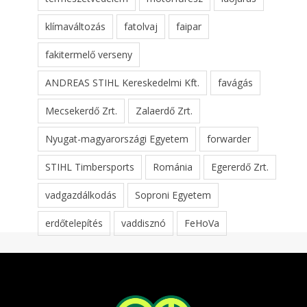
klímaváltozás
fatolvaj
faipar
fakitermelő verseny
ANDREAS STIHL Kereskedelmi Kft.
favágás
Mecsekerdő Zrt.
Zalaerdő Zrt.
Nyugat-magyarországi Egyetem
forwarder
STIHL Timbersports
Románia
Egererdő Zrt.
vadgazdálkodás
Soproni Egyetem
erdőtelepítés
vaddisznó
FeHoVa