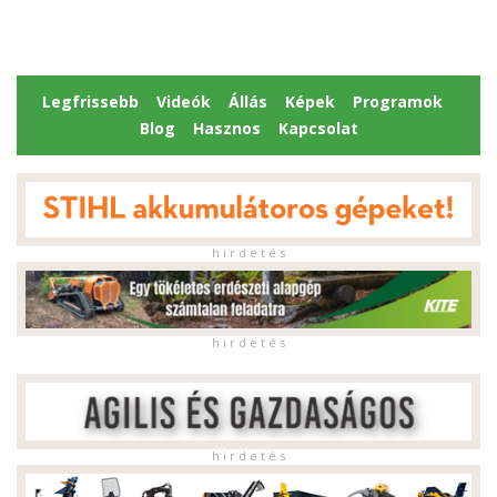
Legfrissebb
Videók
Állás
Képek
Programok
Blog
Hasznos
Kapcsolat
h i r d e t é s
h i r d e t é s
h i r d e t é s