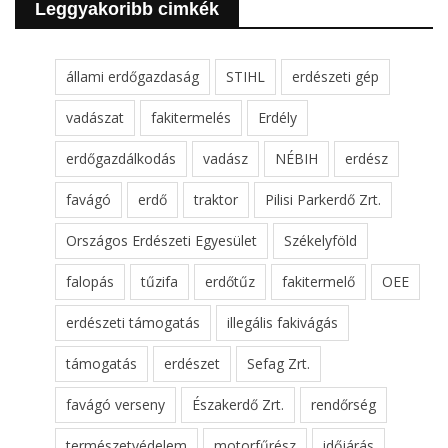
Leggyakoribb cimkék
állami erdőgazdaság
STIHL
erdészeti gép
vadászat
fakitermelés
Erdély
erdőgazdálkodás
vadász
NÉBIH
erdész
favágó
erdő
traktor
Pilisi Parkerdő Zrt.
Országos Erdészeti Egyesület
Székelyföld
falopás
tűzifa
erdőtűz
fakitermelő
OEE
erdészeti támogatás
illegális fakivágás
támogatás
erdészet
Sefag Zrt.
favágó verseny
Északerdő Zrt.
rendőrség
természetvédelem
motorfűrész
időjárás