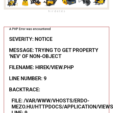
h i r d e t é s
A PHP Error was encountered
SEVERITY: NOTICE
MESSAGE: TRYING TO GET PROPERTY
'NEV' OF NON-OBJECT
FILENAME: HIREK/VIEW.PHP
LINE NUMBER: 9
BACKTRACE:
FILE: /VAR/WWW/VHOSTS/ERDO-
MEZO.HU/HTTPDOCS/APPLICATION/VIEWS
LINE: 9