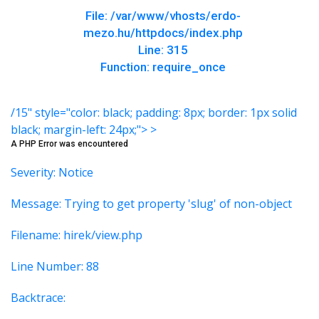
File: /var/www/vhosts/erdo-
mezo.hu/httpdocs/index.php
Line: 315
Function: require_once
/15" style="color: black; padding: 8px; border: 1px solid
black; margin-left: 24px;"> >
A PHP Error was encountered
Severity: Notice
Message: Trying to get property 'slug' of non-object
Filename: hirek/view.php
Line Number: 88
Backtrace: