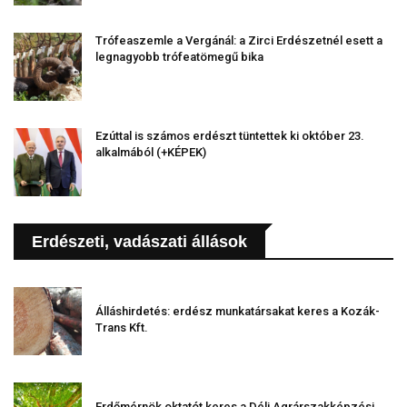
Trófeaszemle a Vergánál: a Zirci Erdészetnél esett a
legnagyobb trófeatömegű bika
Ezúttal is számos erdészt tüntettek ki október 23.
alkalmából (+KÉPEK)
Erdészeti, vadászati állások
Álláshirdetés: erdész munkatársakat keres a Kozák-
Trans Kft.
Erdőmérnök oktatót keres a Déli Agrárszakképzési