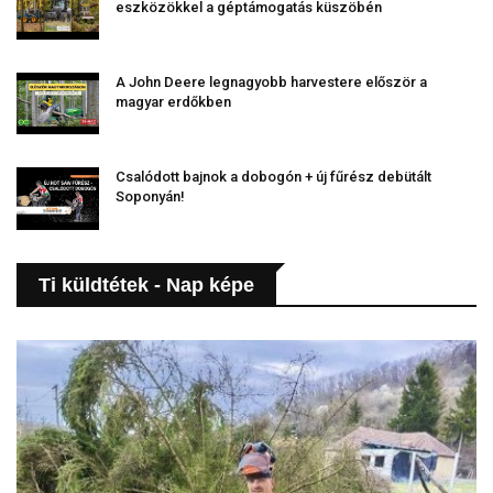
eszközökkel a géptámogatás küszöbén
A John Deere legnagyobb harvestere először a
magyar erdőkben
Csalódott bajnok a dobogón + új fűrész debütált
Soponyán!
Ti küldtétek - Nap képe