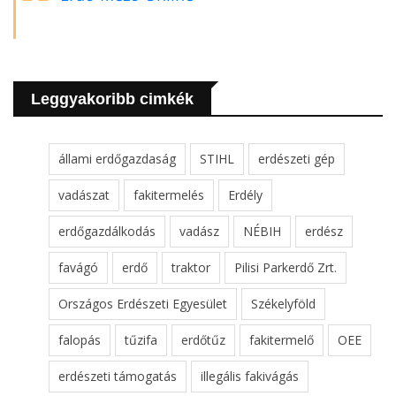
Leggyakoribb cimkék
állami erdőgazdaság
STIHL
erdészeti gép
vadászat
fakitermelés
Erdély
erdőgazdálkodás
vadász
NÉBIH
erdész
favágó
erdő
traktor
Pilisi Parkerdő Zrt.
Országos Erdészeti Egyesület
Székelyföld
falopás
tűzifa
erdőtűz
fakitermelő
OEE
erdészeti támogatás
illegális fakivágás