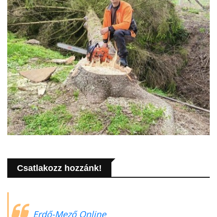
Csatlakozz hozzánk!
Erdő-Mező Online