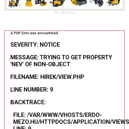
h i r d e t é s
A PHP Error was encountered
SEVERITY: NOTICE
MESSAGE: TRYING TO GET PROPERTY
'NEV' OF NON-OBJECT
FILENAME: HIREK/VIEW.PHP
LINE NUMBER: 9
BACKTRACE:
FILE: /VAR/WWW/VHOSTS/ERDO-
MEZO.HU/HTTPDOCS/APPLICATION/VIEWS
LINE: 9