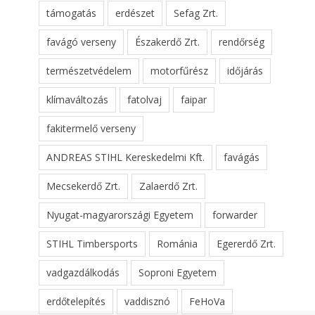
támogatás
erdészet
Sefag Zrt.
favágó verseny
Északerdő Zrt.
rendőrség
természetvédelem
motorfűrész
időjárás
klímaváltozás
fatolvaj
faipar
fakitermelő verseny
ANDREAS STIHL Kereskedelmi Kft.
favágás
Mecsekerdő Zrt.
Zalaerdő Zrt.
Nyugat-magyarországi Egyetem
forwarder
STIHL Timbersports
Románia
Egererdő Zrt.
vadgazdálkodás
Soproni Egyetem
erdőtelepítés
vaddisznó
FeHoVa