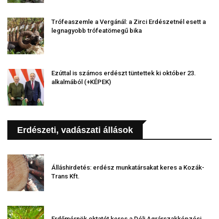
Trófeaszemle a Vergánál: a Zirci Erdészetnél esett a
legnagyobb trófeatömegű bika
Ezúttal is számos erdészt tüntettek ki október 23.
alkalmából (+KÉPEK)
Erdészeti, vadászati állások
Álláshirdetés: erdész munkatársakat keres a Kozák-
Trans Kft.
Erdőmérnök oktatót keres a Déli Agrárszakképzési