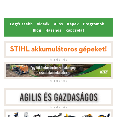
Legfrissebb
Videók
Állás
Képek
Programok
Blog
Hasznos
Kapcsolat
h i r d e t é s
h i r d e t é s
h i r d e t é s