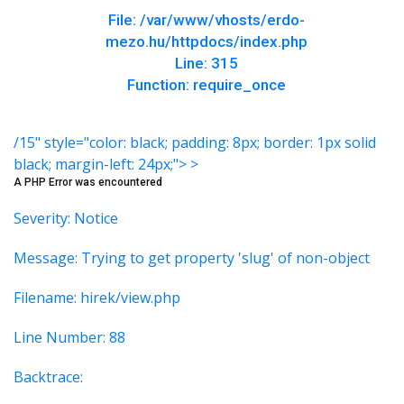
File: /var/www/vhosts/erdo-
mezo.hu/httpdocs/index.php
Line: 315
Function: require_once
/15" style="color: black; padding: 8px; border: 1px solid
black; margin-left: 24px;"> >
A PHP Error was encountered
Severity: Notice
Message: Trying to get property 'slug' of non-object
Filename: hirek/view.php
Line Number: 88
Backtrace: