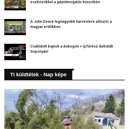
eszközökkel a géptámogatás küszöbén
A John Deere legnagyobb harvestere először a
magyar erdőkben
Csalódott bajnok a dobogón + új fűrész debütált
Soponyán!
Ti küldtétek - Nap képe