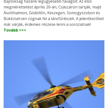
Bajnokság hazánk legügyesebb favágóit. Az első
megmérettetést április 20-án, Császáron tartják, majd
Ásotthalmon, Gödöllőn, Keszegen, Somogyszobon és
Bükkzsércen zúgnak fel a láncfűrészek. A jelentkezőket
már várják, érdemes részese lenni a sorozatnak!
Tovább >>>