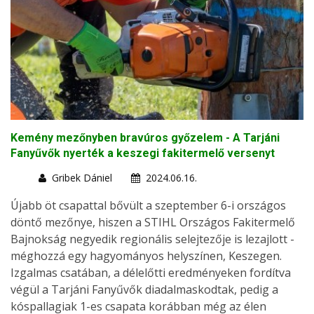
Kemény mezőnyben bravúros győzelem - A Tarjáni
Fanyűvők nyerték a keszegi fakitermelő versenyt
Gribek Dániel
2024.06.16.
Újabb öt csapattal bővült a szeptember 6-i országos
döntő mezőnye, hiszen a STIHL Országos Fakitermelő
Bajnokság negyedik regionális selejtezője is lezajlott -
méghozzá egy hagyományos helyszínen, Keszegen.
Izgalmas csatában, a délelőtti eredményeken fordítva
végül a Tarjáni Fanyűvők diadalmaskodtak, pedig a
kóspallagiak 1-es csapata korábban még az élen