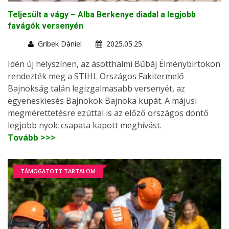
Teljesült a vágy – Alba Berkenye diadal a legjobb
favágók versenyén
Gribek Dániel
2025.05.25.
Idén új helyszínen, az ásotthalmi Bűbáj Élménybirtokon
rendezték meg a STIHL Országos Fakitermelő
Bajnokság talán legizgalmasabb versenyét, az
egyeneskiesés Bajnokok Bajnoka kupát. A májusi
megmérettetésre ezúttal is az előző országos döntő
legjobb nyolc csapata kapott meghívást.
Tovább >>>
TÁMOGATOTT TARTALOM