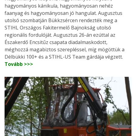
hagyományos kánikula, hagyományosan nehéz
faanyag és hagyományosan jó hangulat. Augusztus
utolsó szombatján Bükkzsércen rendezték meg a
STIHL Országos Fakitermelő Bajnokság utolsó
regionális fordulóját. Augusztus 26-án ezúttal az
Északerdő Encsitűz csapata diadalmaskodott,
méghozzá magabiztos szerepléssel, míg mögöttük a
Délbükki 100+ és a STIHL-US Team gárdája végzett.
Tovább >>>