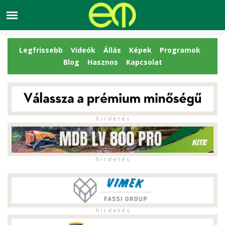
Legfrissebb
Videók
Állás
Képek
Programok
Blog
Hasznos
Kapcsolat
h i r d e t é s
h i r d e t é s
h i r d e t é s