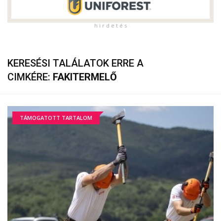
h i r d e t é s
KERESÉSI TALÁLATOK ERRE A
CIMKÉRE:
FAKITERMELŐ
TÁMOGATOTT TARTALOM