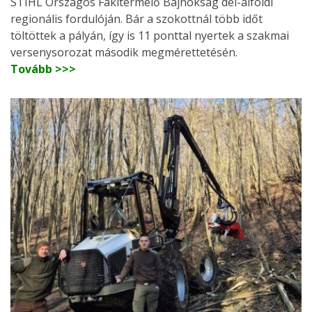
STIHL Országos Fakitermelő Bajnokság dél-alföldi
regionális fordulóján. Bár a szokottnál több időt
töltöttek a pályán, így is 11 ponttal nyertek a szakmai
versenysorozat második megmérettetésén.
Tovább >>>