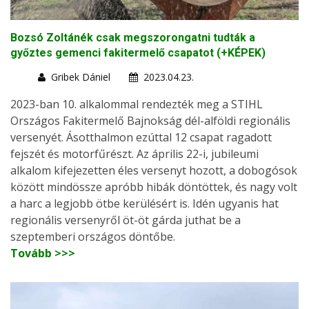
Bozsó Zoltánék csak megszorongatni tudták a
győztes gemenci fakitermelő csapatot (+KÉPEK)
Gribek Dániel
2023.04.23.
2023-ban 10. alkalommal rendezték meg a STIHL
Országos Fakitermelő Bajnokság dél-alföldi regionális
versenyét. Ásotthalmon ezúttal 12 csapat ragadott
fejszét és motorfűrészt. Az április 22-i, jubileumi
alkalom kifejezetten éles versenyt hozott, a dobogósok
között mindössze apróbb hibák döntöttek, és nagy volt
a harc a legjobb ötbe kerülésért is. Idén ugyanis hat
regionális versenyről öt-öt gárda juthat be a
szeptemberi országos döntőbe.
Tovább >>>