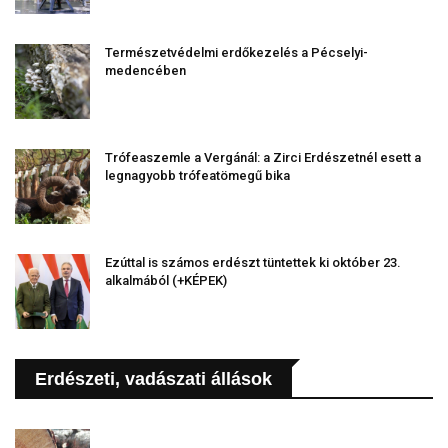
Természetvédelmi erdőkezelés a Pécselyi-
medencében
Trófeaszemle a Vergánál: a Zirci Erdészetnél esett a
legnagyobb trófeatömegű bika
Ezúttal is számos erdészt tüntettek ki október 23.
alkalmából (+KÉPEK)
Erdészeti, vadászati állások