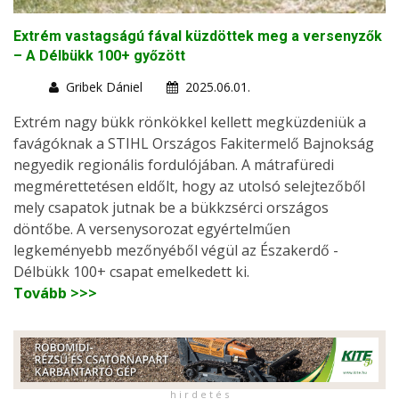
Extrém vastagságú fával küzdöttek meg a versenyzők
– A Délbükk 100+ győzött
Gribek Dániel
2025.06.01.
Extrém nagy bükk rönkökkel kellett megküzdeniük a
favágóknak a STIHL Országos Fakitermelő Bajnokság
negyedik regionális fordulójában. A mátrafüredi
megmérettetésen eldőlt, hogy az utolsó selejtezőből
mely csapatok jutnak be a bükkzsérci országos
döntőbe. A versenysorozat egyértelműen
legkeményebb mezőnyéből végül az Északerdő -
Délbükk 100+ csapat emelkedett ki.
Tovább >>>
h i r d e t é s