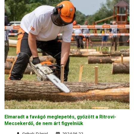
Elmaradt a favágó meglepetés, győzött a Ritrovi-
Mecsekerdő, de nem árt figyelniük
Gribek Dániel
2024.06.22.