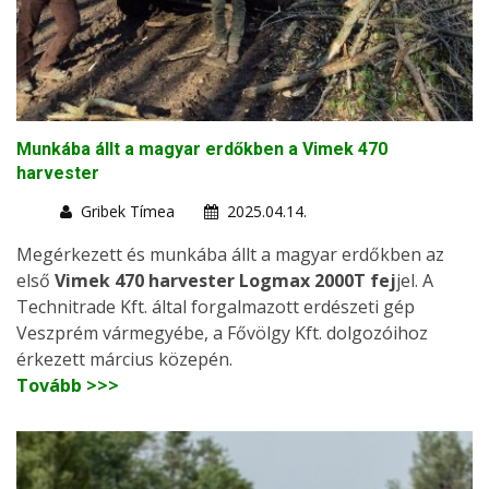
Munkába állt a magyar erdőkben a Vimek 470
harvester
Gribek Tímea
2025.04.14.
Megérkezett és munkába állt a magyar erdőkben az
első
Vimek 470 harvester Logmax 2000T fej
jel. A
Technitrade Kft. által forgalmazott erdészeti gép
Veszprém vármegyébe, a Fővölgy Kft. dolgozóihoz
érkezett március közepén.
Tovább >>>