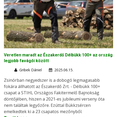
Veretlen maradt az Északerdő Délbükk 100+ az ország
legjobb favágói között
Gribek Dániel
2025.06.15.
Zsinórban negyedszer is a dobogó legmagasabb
fokára állhatott az Északerdő Zrt. - Délbükk 100+
csapat a STIHL Országos Fakitermelő Bajnokság
döntőjében, hiszen a 2021-es jubileumi verseny óta
nem találtak legyőzőre. Ezúttal Bükkzsércen
emelkedtek ki a 23 csapatos mezőnyből.