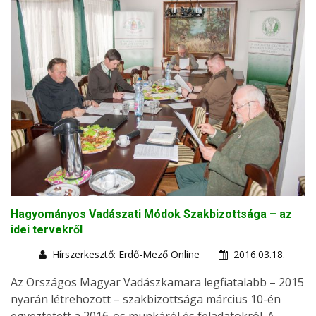
Hagyományos Vadászati Módok Szakbizottsága – az
idei tervekről
Hírszerkesztő: Erdő-Mező Online
2016.03.18.
Az Országos Magyar Vadászkamara legfiatalabb – 2015
nyarán létrehozott – szakbizottsága március 10-én
egyeztetett a 2016-os munkáról és feladatokról. A