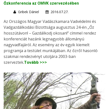
Őzkonferencia az OMVK szervezésében
Gribek Dániel
2016.07.27.
Az Országos Magyar Vadászkamara Vadvédelmi és
Vadgazdálkodási Bizottsága augusztus 24-én „Őz
hosszútávon! – Gazdálkodj okosan!” címmel rendez
konferenciát hazánk legnagyobb állományú
nagyvadfajáról. Az esemény az év egyik kiemelt
programja a testület munkájában. Az őzről hasonló
szakmai rendezvényt utoljára 2003-ban
szerveztek.
Tovább >>>