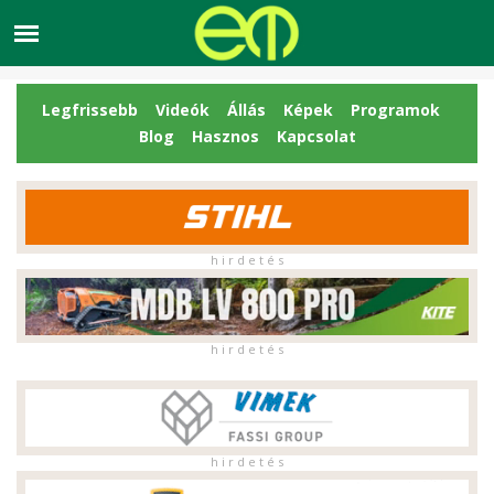
Legfrissebb
Videók
Állás
Képek
Programok
Blog
Hasznos
Kapcsolat
h i r d e t é s
h i r d e t é s
h i r d e t é s