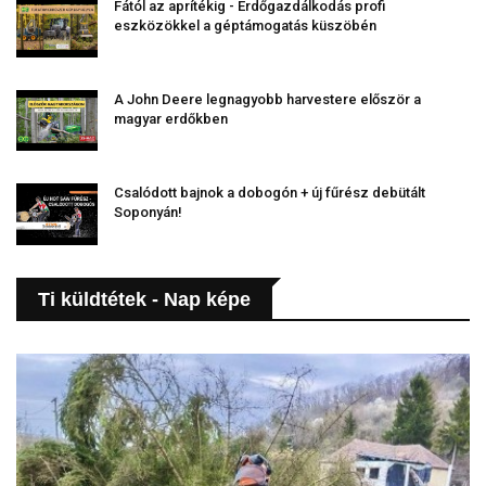
Fától az aprítékig - Erdőgazdálkodás profi
eszközökkel a géptámogatás küszöbén
A John Deere legnagyobb harvestere először a
magyar erdőkben
Csalódott bajnok a dobogón + új fűrész debütált
Soponyán!
Ti küldtétek - Nap képe