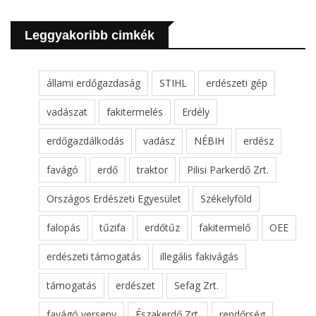
Leggyakoribb cimkék
állami erdőgazdaság
STIHL
erdészeti gép
vadászat
fakitermelés
Erdély
erdőgazdálkodás
vadász
NÉBIH
erdész
favágó
erdő
traktor
Pilisi Parkerdő Zrt.
Országos Erdészeti Egyesület
Székelyföld
falopás
tűzifa
erdőtűz
fakitermelő
OEE
erdészeti támogatás
illegális fakivágás
támogatás
erdészet
Sefag Zrt.
favágó verseny
Északerdő Zrt.
rendőrség