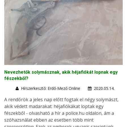
Nevezhetők solymásznak, akik héjafiókát lopnak egy
fészekből?
Hírszerkesztő: Erdő-Mező Online
2020.05.14.
A rendőrök a jeles nap előtt fogtak el négy solymászt,
akik védett madarakat: héjafiókákat loptak egy
fészekből - olvasható a hír a police.hu oldalon, ám a
szóhazsnálat ebben az esetben több mint
szerencsétlen. Ezek az emberek ugyanis szerintünk