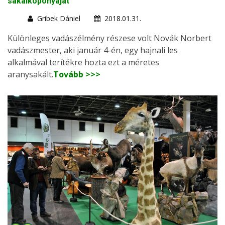
sakálkoponyáját
Gribek Dániel
2018.01.31.
Különleges vadászélmény részese volt Novák Norbert
vadászmester, aki január 4-én, egy hajnali les
alkalmával terítékre hozta ezt a méretes
aranysakált.
Tovább >>>