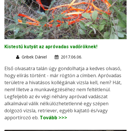
Kistestű kutyát az apróvadas vadőröknek!
Gribek Dániel
2017.06.06.
Első olvasatra talán úgy gondolhatja a kedves olvasó,
hogy elírás történt - már rögtön a címben. Apróvadas
területre a hivatásos kollégának vizsla kell, nem? Hát,
nem! Illetve a munkavégzéséhez nem feltétlenül.
Legfeljebb az év végi néhány apróvad vadászat
alkalmával válik nélkülözhetetlenné egy szépen
dolgozó vizsla, retriever, egyéb kajtató és/vagy
apportírozó eb.
Tovább >>>