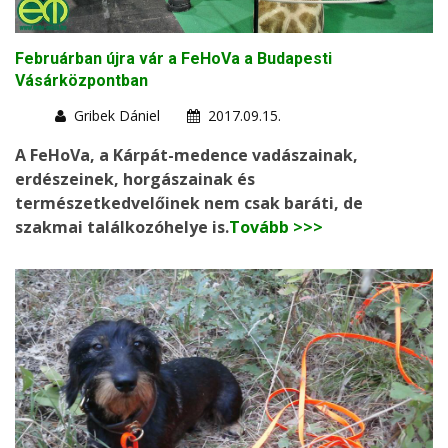
Februárban újra vár a FeHoVa a Budapesti
Vásárközpontban
Gribek Dániel
2017.09.15.
A FeHoVa, a Kárpát-medence vadászainak,
erdészeinek, horgászainak és
természetkedvelőinek nem csak baráti, de
szakmai találkozóhelye is.
Tovább >>>