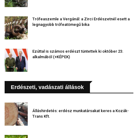
Trófeaszemle a Vergánál: a Zirci Erdészetnél esett a
legnagyobb trófeatömegű bika
Ezúttal is számos erdészt tüntettek ki október 23.
alkalmából (+KÉPEK)
Erdészeti, vadászati állások
Álláshirdetés: erdész munkatársakat keres a Kozák-
Trans Kft.