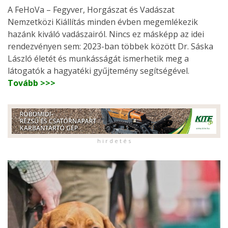
A FeHoVa – Fegyver, Horgászat és Vadászat
Nemzetközi Kiállítás minden évben megemlékezik
hazánk kiváló vadászairól. Nincs ez másképp az idei
rendezvényen sem: 2023-ban többek között Dr. Sáska
László életét és munkásságát ismerhetik meg a
látogatók a hagyatéki gyűjtemény segítségével.
Tovább >>>
h i r d e t é s