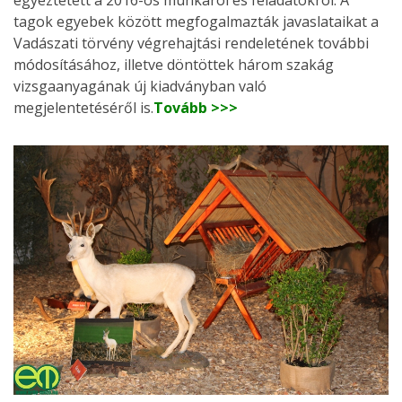
tagok egyebek között megfogalmazták javaslataikat a
Vadászati törvény végrehajtási rendeletének további
módosításához, illetve döntöttek három szakág
vizsgaanyagának új kiadványban való
megjelentetéséről is.
Tovább >>>