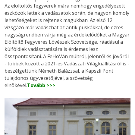
Az elöltöltős fegyverek mára nemhogy engedélyezett
eszközök lettek a vadászatok során, de nagyon komoly
lehetőségeket is rejtenek magukban. Az első 12
vizsgázó már vadászhat az antik puskákkal, de ezres
nagyságrendben várja még az érdekelődőket a Magyar
Elöltöltő Fegyveres Lövészek Szövetsége, ráadásul a
külföldiek vadásztatására is érdemes lesz
összpontosítani. A FeHoVán múltról, jelenről és jövőről
- többek között a 2021-es Vadászati Világkiállításról is -
beszélgettünk Németh Balázzsal, a Kapszli Pont
tulajdonos ügyvezetőjével, a szövetség
elnökével.
Tovább >>>