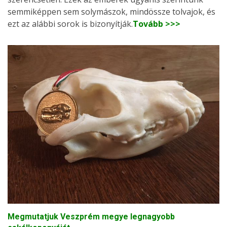
semmiképpen sem solymászok, mindössze tolvajok, és
ezt az alábbi sorok is bizonyítják.
Tovább >>>
Megmutatjuk Veszprém megye legnagyobb