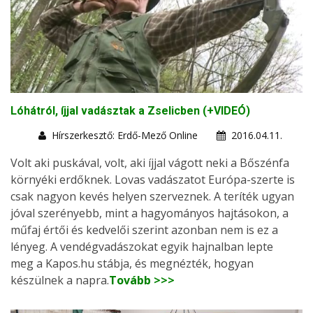
Lóhátról, íjjal vadásztak a Zselicben (+VIDEÓ)
Hírszerkesztő: Erdő-Mező Online
2016.04.11.
Volt aki puskával, volt, aki íjjal vágott neki a Bőszénfa
környéki erdőknek. Lovas vadászatot Európa-szerte is
csak nagyon kevés helyen szerveznek. A teríték ugyan
jóval szerényebb, mint a hagyományos hajtásokon, a
műfaj értői és kedvelői szerint azonban nem is ez a
lényeg. A vendégvadászokat egyik hajnalban lepte
meg a Kapos.hu stábja, és megnézték, hogyan
készülnek a napra.
Tovább >>>