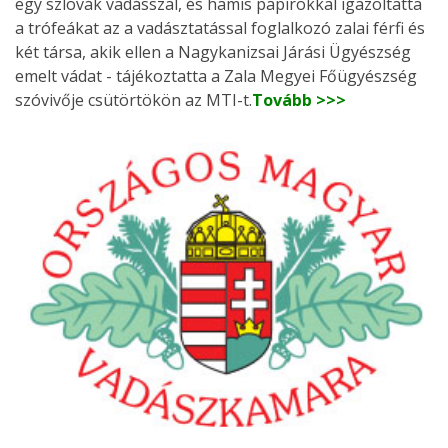
egy szlovák vadásszal, és hamis papírokkal igazoltatta
a trófeákat az a vadásztatással foglalkozó zalai férfi és
két társa, akik ellen a Nagykanizsai Járási Ügyészség
emelt vádat - tájékoztatta a Zala Megyei Főügyészség
szóvivője csütörtökön az MTI-t.
Tovább >>>