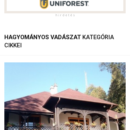
h i r d e t é s
HAGYOMÁNYOS VADÁSZAT
KATEGÓRIA
CIKKEI