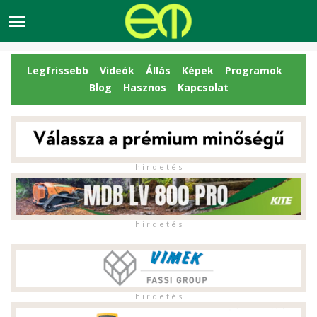
Legfrissebb
Videók
Állás
Képek
Programok
Blog
Hasznos
Kapcsolat
h i r d e t é s
h i r d e t é s
h i r d e t é s