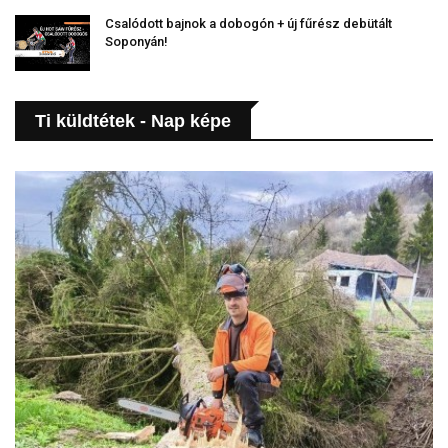
Csalódott bajnok a dobogón + új fűrész debütált
Soponyán!
Ti küldtétek - Nap képe