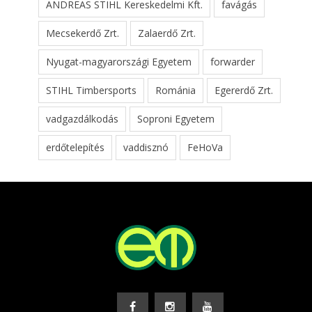
ANDREAS STIHL Kereskedelmi Kft.
favágás
Mecsekerdő Zrt.
Zalaerdő Zrt.
Nyugat-magyarországi Egyetem
forwarder
STIHL Timbersports
Románia
Egererdő Zrt.
vadgazdálkodás
Soproni Egyetem
erdőtelepítés
vaddisznó
FeHoVa