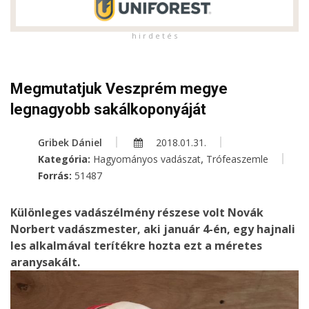
h i r d e t é s
Megmutatjuk Veszprém megye
legnagyobb sakálkoponyáját
Gribek Dániel
2018.01.31.
,
Kategória:
Hagyományos vadászat
Trófeaszemle
Forrás:
51487
Különleges vadászélmény részese volt Novák
Norbert vadászmester, aki január 4-én, egy hajnali
les alkalmával terítékre hozta ezt a méretes
aranysakált.