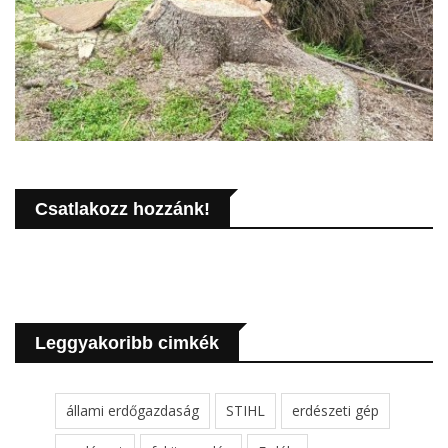
Csatlakozz hozzánk!
Leggyakoribb cimkék
állami erdőgazdaság
STIHL
erdészeti gép