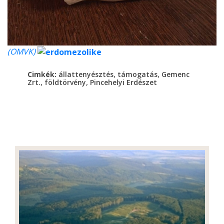
(OMVK)
,
,
Cimkék:
állattenyésztés
támogatás
Gemenc
,
,
Zrt.
földtörvény
Pincehelyi Erdészet