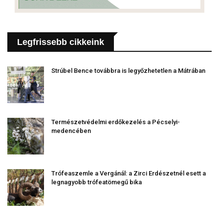
Legfrissebb cikkeink
Strúbel Bence továbbra is legyőzhetetlen a Mátrában
Természetvédelmi erdőkezelés a Pécselyi-
medencében
Trófeaszemle a Vergánál: a Zirci Erdészetnél esett a
legnagyobb trófeatömegű bika