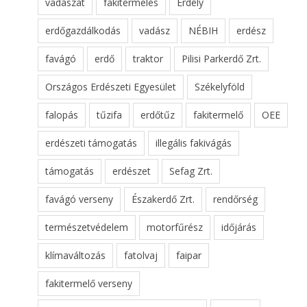
vadászat
fakitermelés
Erdély
erdőgazdálkodás
vadász
NÉBIH
erdész
favágó
erdő
traktor
Pilisi Parkerdő Zrt.
Országos Erdészeti Egyesület
Székelyföld
falopás
tűzifa
erdőtűz
fakitermelő
OEE
erdészeti támogatás
illegális fakivágás
támogatás
erdészet
Sefag Zrt.
favágó verseny
Északerdő Zrt.
rendőrség
természetvédelem
motorfűrész
időjárás
klímaváltozás
fatolvaj
faipar
fakitermelő verseny