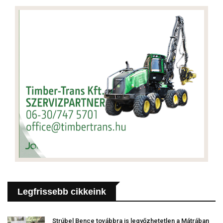
Legfrissebb cikkeink
Strúbel Bence továbbra is legyőzhetetlen a Mátrában