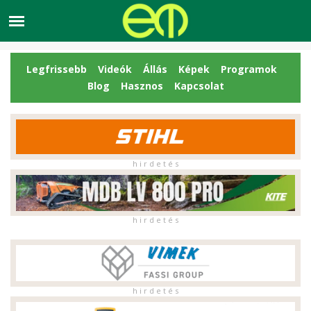
Legfrissebb
Videók
Állás
Képek
Programok
Blog
Hasznos
Kapcsolat
h i r d e t é s
h i r d e t é s
h i r d e t é s