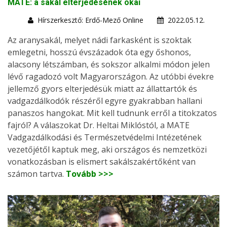
MATE: a sakál elterjedésének okai
Hírszerkesztő: Erdő-Mező Online
2022.05.12.
Az aranysakál, melyet nádi farkasként is szoktak
emlegetni, hosszú évszázadok óta egy őshonos,
alacsony létszámban, és sokszor alkalmi módon jelen
lévő ragadozó volt Magyarországon. Az utóbbi évekre
jellemző gyors elterjedésük miatt az állattartók és
vadgazdálkodók részéről egyre gyakrabban hallani
panaszos hangokat. Mit kell tudnunk erről a titokzatos
fajról? A válaszokat Dr. Heltai Miklóstól, a MATE
Vadgazdálkodási és Természetvédelmi Intézetének
vezetőjétől kaptuk meg, aki országos és nemzetközi
vonatkozásban is elismert sakálszakértőként van
számon tartva.
Tovább >>>