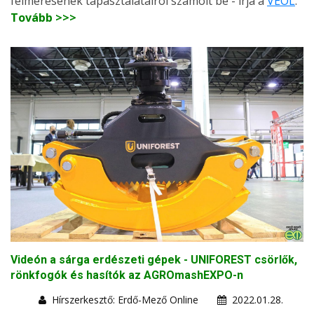
felmérésének tapasztalatairól számolt be - írja a
VEOL
.
Tovább >>>
Videón a sárga erdészeti gépek - UNIFOREST csörlők,
rönkfogók és hasítók az AGROmashEXPO-n
Hírszerkesztő: Erdő-Mező Online
2022.01.28.