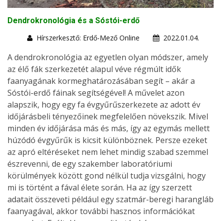
Dendrokronológia és a Sóstói-erdő
Hírszerkesztő: Erdő-Mező Online
2022.01.04.
A dendrokronológia az egyetlen olyan módszer, amely
az élő fák szerkezetét alapul véve régmúlt idők
faanyagának kormeghatározásában segít – akár a
Sóstói-erdő fáinak segítségével! A művelet azon
alapszik, hogy egy fa évgyűrűszerkezete az adott év
időjárásbeli tényezőinek megfelelően növekszik. Mivel
minden év időjárása más és más, így az egymás mellett
húzódó évgyűrűk is kicsit különböznek. Persze ezeket
az apró eltéréseket nem lehet mindig szabad szemmel
észrevenni, de egy szakember laboratóriumi
körülmények között gond nélkül tudja vizsgálni, hogy
mi is történt a fával élete során. Ha az így szerzett
adatait összeveti például egy szatmár-beregi harangláb
faanyagával, akkor további hasznos információkat