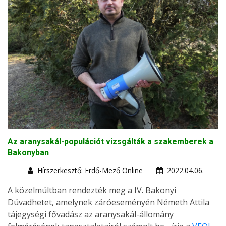
Az aranysakál-populációt vizsgálták a szakemberek a
Bakonyban
Hírszerkesztő: Erdő-Mező Online
2022.04.06.
A közelmúltban rendezték meg a IV. Bakonyi
Dúvadhetet, amelynek záróeseményén Németh Attila
tájegységi fővadász az aranysakál-állomány