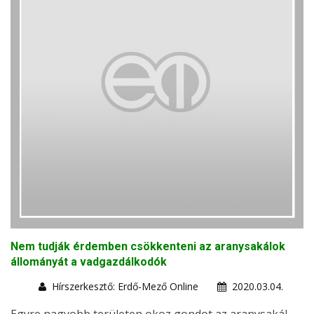
Nem tudják érdemben csökkenteni az aranysakálok
állományát a vadgazdálkodók
Hírszerkesztő: Erdő-Mező Online
2020.03.04.
Egyre nagyobb területen okoz gondot az aranysakál