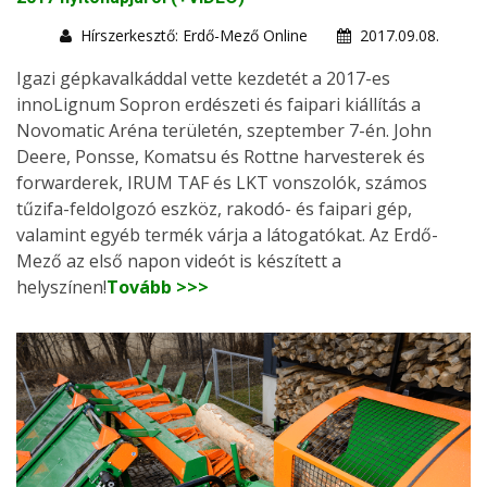
Hírszerkesztő: Erdő-Mező Online
2017.09.08.
Igazi gépkavalkáddal vette kezdetét a 2017-es
innoLignum Sopron erdészeti és faipari kiállítás a
Novomatic Aréna területén, szeptember 7-én. John
Deere, Ponsse, Komatsu és Rottne harvesterek és
forwarderek, IRUM TAF és LKT vonszolók, számos
tűzifa-feldolgozó eszköz, rakodó- és faipari gép,
valamint egyéb termék várja a látogatókat. Az Erdő-
Mező az első napon videót is készített a
helyszínen!
Tovább >>>