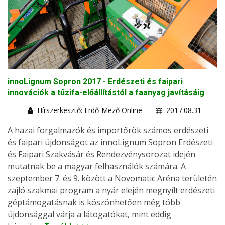
innoLignum Sopron 2017 - Erdészeti és faipari
innovációk a tűzifa-előállítástól a faanyag javításáig
Hírszerkesztő: Erdő-Mező Online
2017.08.31.
A hazai forgalmazók és importőrök számos erdészeti
és faipari újdonságot az innoLignum Sopron Erdészeti
és Faipari Szakvásár és Rendezvénysorozat idején
mutatnak be a magyar felhasználók számára. A
szeptember 7. és 9. között a Novomatic Aréna területén
zajló szakmai program a nyár elején megnyílt erdészeti
géptámogatásnak is köszönhetően még több
újdonsággal várja a látogatókat, mint eddig