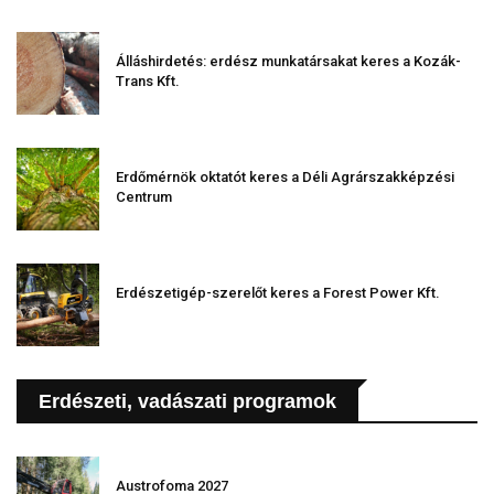
Álláshirdetés: erdész munkatársakat keres a Kozák-
Trans Kft.
Erdőmérnök oktatót keres a Déli Agrárszakképzési
Centrum
Erdészetigép-szerelőt keres a Forest Power Kft.
Erdészeti, vadászati programok
Austrofoma 2027