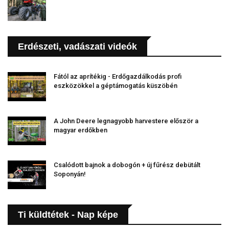
Erdészeti, vadászati videók
Fától az aprítékig - Erdőgazdálkodás profi
eszközökkel a géptámogatás küszöbén
A John Deere legnagyobb harvestere először a
magyar erdőkben
Csalódott bajnok a dobogón + új fűrész debütált
Soponyán!
Ti küldtétek - Nap képe