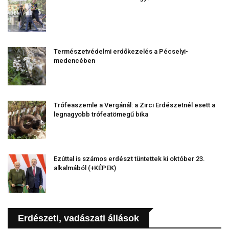
Természetvédelmi erdőkezelés a Pécselyi-
medencében
Trófeaszemle a Vergánál: a Zirci Erdészetnél esett a
legnagyobb trófeatömegű bika
Ezúttal is számos erdészt tüntettek ki október 23.
alkalmából (+KÉPEK)
Erdészeti, vadászati állások