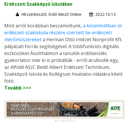
Erdészeti Szakképző Iskolában
Hírszerkesztő: Erdő-Mező Online
2022.10.13.
Mint arról korábban beszámoltunk,
a közelmúltban öt
erdészeti szakiskola részére szerzett be erdészeti
mérőműszereket
a Herman Ottó Intézet Nonprofit Kft.
pályázati forrás segítségével. A többfunkciós digitális
eszközöket Ásotthalmon a tanulók erdőbecslés
gyakorlaton már ki is próbálták - erről árulkodik egy,
az Alföldi ASzC Bedő Albert Erdészeti Technikum,
Szakképző Iskola és Kollégium hivatalos oldalára kitett
fotó.
Tovább >>>
h i r d e t é s