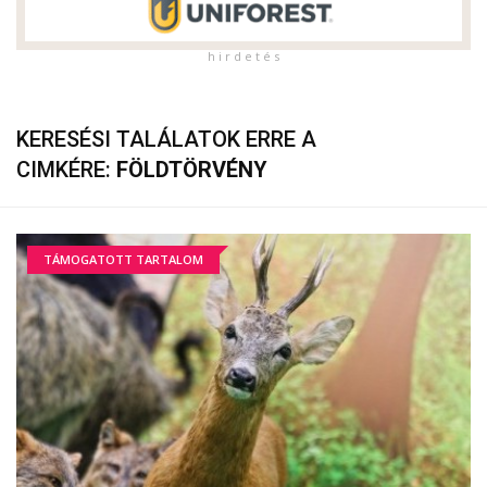
h i r d e t é s
KERESÉSI TALÁLATOK ERRE A
CIMKÉRE:
FÖLDTÖRVÉNY
TÁMOGATOTT TARTALOM