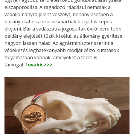
elszaporodása. A ragadozó ráadásul nemcsak a
vadállományra jelent veszélyt, néhány esetben a
bárányokat és a szarvasmarhák borjait is képes
elejteni. Bár a vadászatra jogosultak évről évre több
példány elejtését tűzik ki célul, az állomány gyérítése
nagyon lassan halad. Az agrárminiszter szerint a
védekezés leghatékonyabb módját célzó kutatások
folyamatban vannak, amelyeket a tárca is
támogat.
Tovább >>>