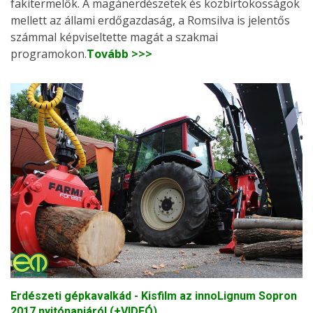
fakitermelők. A magánerdészetek és közbirtokosságok
mellett az állami erdőgazdaság, a Romsilva is jelentős
számmal képviseltette magát a szakmai
programokon.
Tovább >>>
Erdészeti gépkavalkád - Kisfilm az innoLignum Sopron
2017 nyitónapjáról (+VIDEÓ)