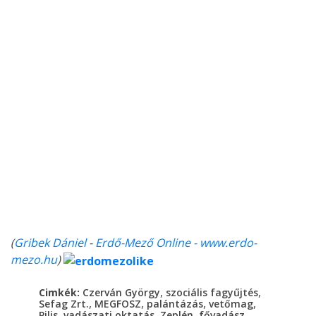
(
Gribek Dániel
-
Erdő-Mező Online - www.erdo-
mezo.hu
)
,
,
Cimkék:
Czerván György
szociális fagyűjtés
,
,
,
,
Sefag Zrt.
MEGFOSZ
palántázás
vetőmag
,
,
,
,
Pilis
vadászati oktatás
Zeplén
fővadász