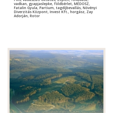
,
,
,
,
vadkan
gyapjaslepke
földbérlet
MÉDOSZ
,
,
,
Fatalin Gyula
Partium
tagdíjbevallás
Növényi
,
,
,
Diverzitás Központ
Invest Kft.
horgász
Zay
,
Adorján
Rotor