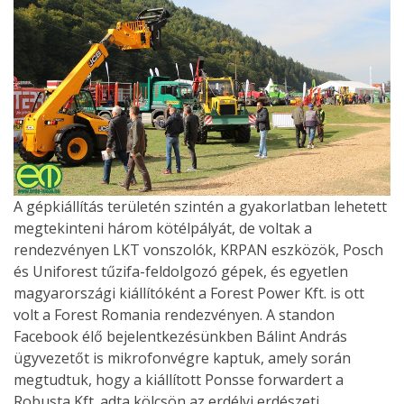
A gépkiállítás területén szintén a gyakorlatban lehetett
megtekinteni három kötélpályát, de voltak a
rendezvényen LKT vonszolók, KRPAN eszközök, Posch
és Uniforest tűzifa-feldolgozó gépek, és egyetlen
magyarországi kiállítóként a Forest Power Kft. is ott
volt a Forest Romania rendezvényen. A standon
Facebook élő bejelentkezésünkben Bálint András
ügyvezetőt is mikrofonvégre kaptuk, amely során
megtudtuk, hogy a kiállított Ponsse forwardert a
Robusta Kft. adta kölcsön az erdélyi erdészeti