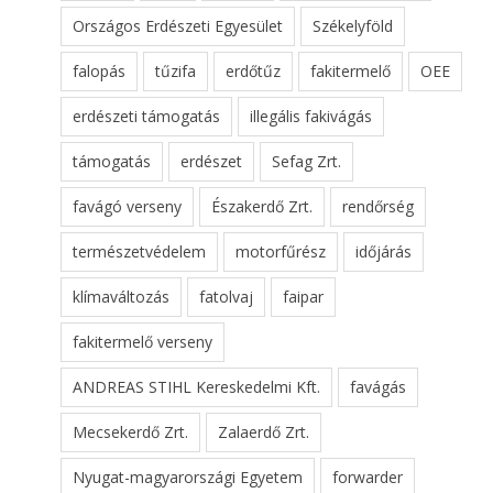
Országos Erdészeti Egyesület
Székelyföld
falopás
tűzifa
erdőtűz
fakitermelő
OEE
erdészeti támogatás
illegális fakivágás
támogatás
erdészet
Sefag Zrt.
favágó verseny
Északerdő Zrt.
rendőrség
természetvédelem
motorfűrész
időjárás
klímaváltozás
fatolvaj
faipar
fakitermelő verseny
ANDREAS STIHL Kereskedelmi Kft.
favágás
Mecsekerdő Zrt.
Zalaerdő Zrt.
Nyugat-magyarországi Egyetem
forwarder