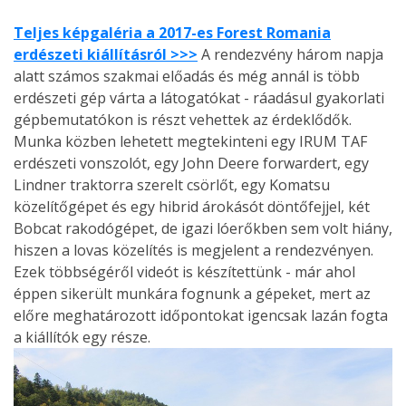
Teljes képgaléria a 2017-es Forest Romania
erdészeti kiállításról >>>
A rendezvény három napja
alatt számos szakmai előadás és még annál is több
erdészeti gép várta a látogatókat - ráadásul gyakorlati
gépbemutatókon is részt vehettek az érdeklődők.
Munka közben lehetett megtekinteni egy IRUM TAF
erdészeti vonszolót, egy John Deere forwardert, egy
Lindner traktorra szerelt csörlőt, egy Komatsu
közelítőgépet és egy hibrid árokásót döntőfejjel, két
Bobcat rakodógépet, de igazi lóerőkben sem volt hiány,
hiszen a lovas közelítés is megjelent a rendezvényen.
Ezek többségéről videót is készítettünk - már ahol
éppen sikerült munkára fognunk a gépeket, mert az
előre meghatározott időpontokat igencsak lazán fogta
a kiállítók egy része.