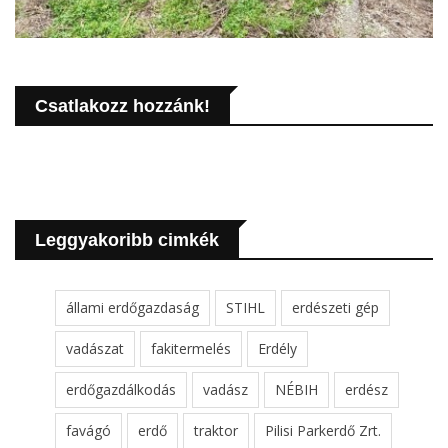
Csatlakozz hozzánk!
Leggyakoribb cimkék
állami erdőgazdaság
STIHL
erdészeti gép
vadászat
fakitermelés
Erdély
erdőgazdálkodás
vadász
NÉBIH
erdész
favágó
erdő
traktor
Pilisi Parkerdő Zrt.