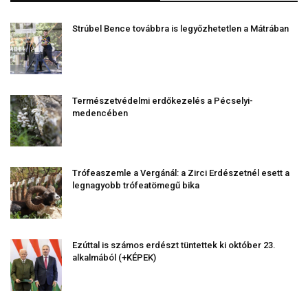
Strúbel Bence továbbra is legyőzhetetlen a Mátrában
Természetvédelmi erdőkezelés a Pécselyi-
medencében
Trófeaszemle a Vergánál: a Zirci Erdészetnél esett a
legnagyobb trófeatömegű bika
Ezúttal is számos erdészt tüntettek ki október 23.
alkalmából (+KÉPEK)