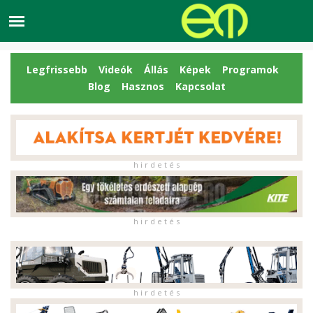
Legfrissebb
Videók
Állás
Képek
Programok
Blog
Hasznos
Kapcsolat
h i r d e t é s
h i r d e t é s
h i r d e t é s