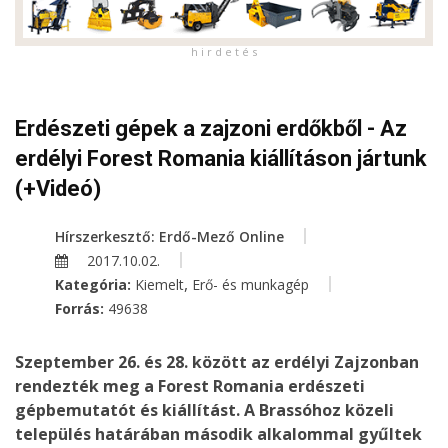
h i r d e t é s
Erdészeti gépek a zajzoni erdőkből - Az
erdélyi Forest Romania kiállításon jártunk
(+Videó)
Hírszerkesztő: Erdő-Mező Online
2017.10.02.
,
Kategória:
Kiemelt
Erő- és munkagép
Forrás:
49638
Szeptember 26. és 28. között az erdélyi Zajzonban
rendezték meg a Forest Romania erdészeti
gépbemutatót és kiállítást. A Brassóhoz közeli
település határában második alkalommal gyűltek