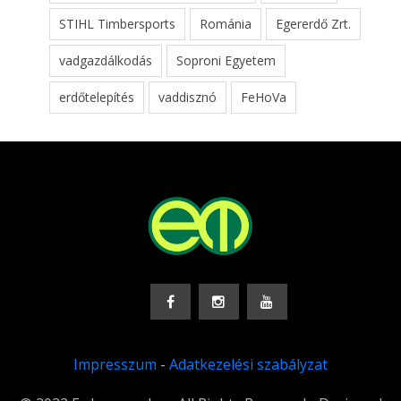
STIHL Timbersports
Románia
Egererdő Zrt.
vadgazdálkodás
Soproni Egyetem
erdőtelepítés
vaddisznó
FeHoVa
Impresszum
-
Adatkezelési szabályzat