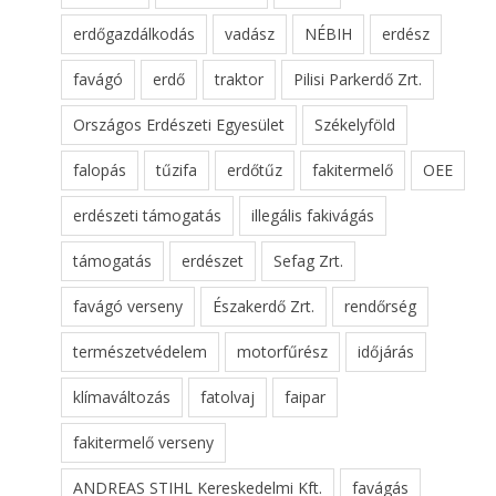
erdőgazdálkodás
vadász
NÉBIH
erdész
favágó
erdő
traktor
Pilisi Parkerdő Zrt.
Országos Erdészeti Egyesület
Székelyföld
falopás
tűzifa
erdőtűz
fakitermelő
OEE
erdészeti támogatás
illegális fakivágás
támogatás
erdészet
Sefag Zrt.
favágó verseny
Északerdő Zrt.
rendőrség
természetvédelem
motorfűrész
időjárás
klímaváltozás
fatolvaj
faipar
fakitermelő verseny
ANDREAS STIHL Kereskedelmi Kft.
favágás