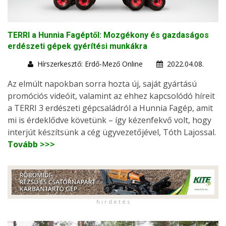
TERRI a Hunnia Fagéptől: Mozgékony és gazdaságos
erdészeti gépek gyérítési munkákra
Hírszerkesztő: Erdő-Mező Online
2022.04.08.
Az elmúlt napokban sorra hozta új, saját gyártású
promóciós videóit, valamint az ehhez kapcsolódó híreit
a TERRI 3 erdészeti gépcsaládról a Hunnia Fagép, amit
mi is érdeklődve követünk – így kézenfekvő volt, hogy
interjút készítsünk a cég ügyvezetőjével, Tóth Lajossal.
Tovább >>>
h i r d e t é s