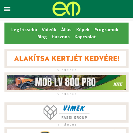
Legfrissebb
Videók
Állás
Képek
Programok
Blog
Hasznos
Kapcsolat
h i r d e t é s
h i r d e t é s
h i r d e t é s