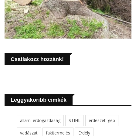
Csatlakozz hozzánk!
Leggyakoribb cimkék
állami erdőgazdaság
STIHL
erdészeti gép
vadászat
fakitermelés
Erdély