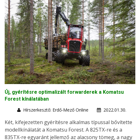
Új, gyérítésre optimalizált forwarderek a Komatsu
Forest kínálatában
Hírszerkesztő: Erdő-Mező Online
2022.01.30.
Két, kifejezetten gyérítésre alkalmas típussal bővítette
modellkínálatát a Komatsu Forest. A 825TX-re és a
835TX-re egyaránt jellemző az alacsony tömeg, a nagy