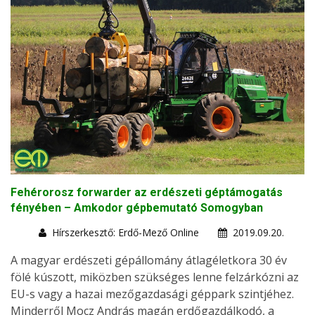
Fehérorosz forwarder az erdészeti géptámogatás
fényében – Amkodor gépbemutató Somogyban
Hírszerkesztő: Erdő-Mező Online
2019.09.20.
A magyar erdészeti gépállomány átlagéletkora 30 év
fölé kúszott, miközben szükséges lenne felzárkózni az
EU-s vagy a hazai mezőgazdasági géppark szintjéhez.
Minderről Mocz András magán erdőgazdálkodó, a