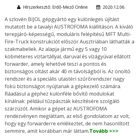
Hírszerkesztő: Erdő-Mező Online
2020.12.06.
A szlovén BIJOL gépgyártó egy különleges újítást
mutatott be a tavalyi AUSTROFOMA kiállításon. A kiváló
terepjáró-képességű, moduláris felépítésű MFT Multi-
Fire-Truck konstrukciót először Ausztriában láthatták a
szakmabeliek. Az alapja jármű egy 5 vagy 10
köbméteres víztartállyal, daruval és vízágyúval ellátott
forwarder, amely lehetővé teszi a pontos és
biztonságos oltást akár 40 m távolságból is. Az önoltó
rendszer és a speciális utastéri szűrőrendszer nagy
fokú biztonságot nyújtanak a gépkezelő számára.
Ráadásul a géphez különféle bővítő modulokat
kínálnak: például tűzpászták készítésére szolgáló
szárzúzót. Amikor a gépet az AUSTROFOMA
rendezvényen megláttam, az első gondolatom az volt,
hogy egy forwarderre emlékeztet, de nem hasonlított
semmire, amit korábban már láttam.
Tovább >>>