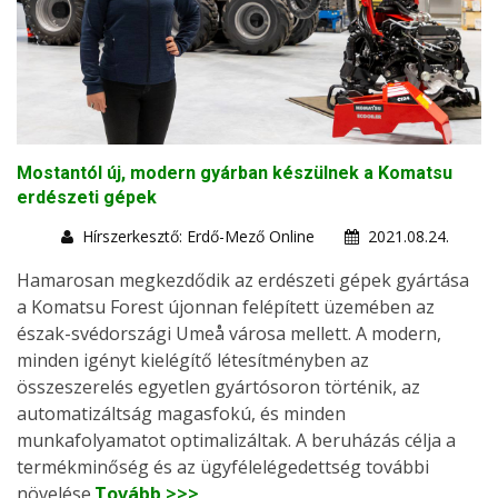
Mostantól új, modern gyárban készülnek a Komatsu
erdészeti gépek
Hírszerkesztő: Erdő-Mező Online
2021.08.24.
Hamarosan megkezdődik az erdészeti gépek gyártása
a Komatsu Forest újonnan felépített üzemében az
észak-svédországi Umeå városa mellett. A modern,
minden igényt kielégítő létesítményben az
összeszerelés egyetlen gyártósoron történik, az
automatizáltság magasfokú, és minden
munkafolyamatot optimalizáltak. A beruházás célja a
termékminőség és az ügyfélelégedettség további
növelése.
Tovább >>>