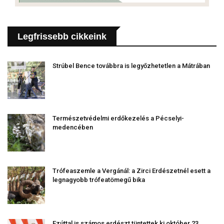
Legfrissebb cikkeink
Strúbel Bence továbbra is legyőzhetetlen a Mátrában
Természetvédelmi erdőkezelés a Pécselyi-
medencében
Trófeaszemle a Vergánál: a Zirci Erdészetnél esett a
legnagyobb trófeatömegű bika
Ezúttal is számos erdészt tüntettek ki október 23.