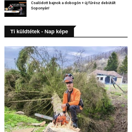
Csalódott bajnok a dobogón + új fűrész debütált
Soponyán!
Ti küldtétek - Nap képe