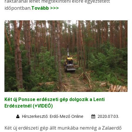
raktáránál lehet megtekinteni előre egyeztetett
időpontban.
Tovább >>>
Két új Ponsse erdészeti gép dolgozik a Lenti
Erdészetnél (+VIDEÓ)
Hírszerkesztő: Erdő-Mező Online
2020.07.03.
Két új erdészeti gép állt munkába nemrég a Zalaerdő