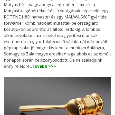
Mátyás Kft. - vagy ahogy a legtöbben ismerik, a
Mátyásfa - gépértékesítési üzletágának képviselői egy
ROTTNE H8D harvester és egy MALWA 560F gyérítési
forwarder kombinációját mutatták be országjáró
körútjukon Soprontól az alföldi erdőkig. A lombos
állományokban, azon belül is a gyérítési munkák
esetében, a magyar fakitermelő vállalatnál már bevált
gépkapcsolat jó megoldás lehet a munkaerőhiányra,
Somogy és Zala megye erdeiben legalábbis ez az elmúlt
hónapok során bebizonyosodott. De ne szaladjunk
ennyire előre...
Tovább >>>