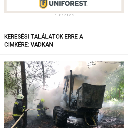
h i r d e t é s
KERESÉSI TALÁLATOK ERRE A
CIMKÉRE:
VADKAN