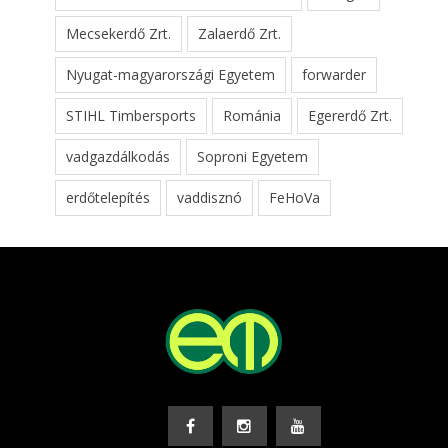
Mecsekerdő Zrt.
Zalaerdő Zrt.
Nyugat-magyarországi Egyetem
forwarder
STIHL Timbersports
Románia
Egererdő Zrt.
vadgazdálkodás
Soproni Egyetem
erdőtelepítés
vaddisznó
FeHoVa