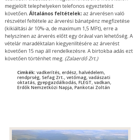
megjelölt telephelyeken telefonos egyeztetést
követően.
Általános feltételek:
az árverésen való
részvétel feltétele az árverési bánatpénz megfizetése
(kikiáltási ár 10%-a, de maximum 1,5 MFt), erre a
helyszínen az árverés előtt egy órával van lehetőség. A
vételár maradéktalan kiegyenlítésére az árverést
követően 15 nap áll rendelkezésre. A birtokba adás ezt
követően történhet meg.
(Zalaerdő Zrt.)
,
,
,
Cimkék:
vadkerítés
erdész
halvédelem
,
,
,
rendprség
Sefag Zrt.
vetőmag
vadászati
,
,
,
,
oktatás
gyepgazdálkodás
FLEGT
vadkan
,
Erdők Nemzetközi Napja
Pankotai Zoltán