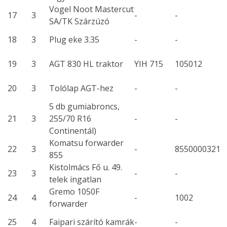
Vogel Noot Mastercut
17
3
-
-
SA/TK Szárzúzó
18
3
Plug eke 3.35
-
-
19
3
AGT 830 HL traktor
YIH 715
105012
20
3
Tolólap AGT-hez
-
-
5 db gumiabroncs,
21
3
255/70 R16
-
-
Continentál)
Komatsu forwarder
22
3
-
8550000321
855
Kistolmács Fő u. 49.
23
3
-
-
telek ingatlan
Gremo 1050F
24
4
-
1002
forwarder
25
4
Faipari szárító kamrák
-
-