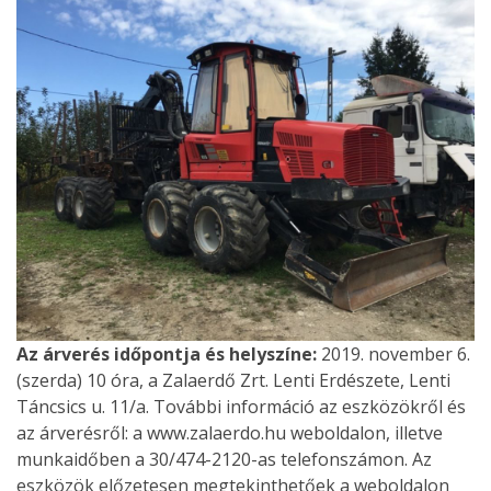
Az árverés időpontja és helyszíne:
2019. november 6.
(szerda) 10 óra, a Zalaerdő Zrt. Lenti Erdészete, Lenti
Táncsics u. 11/a. További információ az eszközökről és
az árverésről: a www.zalaerdo.hu weboldalon, illetve
munkaidőben a 30/474-2120-as telefonszámon. Az
eszközök előzetesen megtekinthetőek a weboldalon