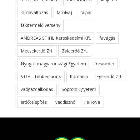
klímaváltozás
fatolvaj
faipar
fakitermelő verseny
ANDREAS STIHL Kereskedelmi Kft.
favágás
Mecsekerdő Zrt.
Zalaerdő Zrt.
Nyugat-magyarországi Egyetem
forwarder
STIHL Timbersports
Románia
Egererdő Zrt.
vadgazdálkodás
Soproni Egyetem
erdőtelepítés
vaddisznó
FeHoVa