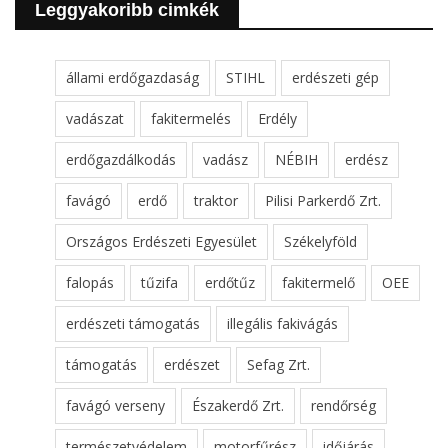
Leggyakoribb cimkék
állami erdőgazdaság
STIHL
erdészeti gép
vadászat
fakitermelés
Erdély
erdőgazdálkodás
vadász
NÉBIH
erdész
favágó
erdő
traktor
Pilisi Parkerdő Zrt.
Országos Erdészeti Egyesület
Székelyföld
falopás
tűzifa
erdőtűz
fakitermelő
OEE
erdészeti támogatás
illegális fakivágás
támogatás
erdészet
Sefag Zrt.
favágó verseny
Északerdő Zrt.
rendőrség
természetvédelem
motorfűrész
időjárás