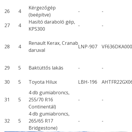
Kérgezőgép
26
4
-
-
(beépítve)
Hasító daraboló gép,
27
4
-
-
KPS300
Renault Kerax, Cranab
28
4
LNP-907
VF636DKA000
daruval
29
5
Baktüttős lakás
-
-
30
5
Toyota Hilux
LBH-196
AHTFR22GX0
4 db gumiabroncs,
31
5
255/70 R16
-
-
Continentál)
4 db gumiabroncs,
32
5
265/65 R17
-
-
Bridgestone)