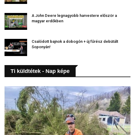
A John Deere legnagyobb harvestere először a
magyar erdőkben
Csalódott bajnok a dobogón + új fűrész debütált
Soponyán!
Ti küldtétek - Nap képe