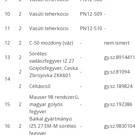
10
2
Vasúti teherkocsi
PN12-509
-
11
2
Vasúti teherkocsi
PN12-510
-
12
2
C-50 mozdony (váz)
-
nem ismert
Sörétes
13
2
-
gy.sz.8914411
vadászfegyver IZ 27
Golyósfegyver, Ceska
2
-
gy.sz.81094
Zbrojovka ZKK601
14
2
Céltávcső
-
gy.sz.189824
Mauser 98 rendszerű,
15
2
magyar golyós
-
gy.sz.192386
fegyver
Baikal gyártmányú
16
2
IZS 27 EM-M sörétes
-
gy.sz.9830104
fegyver