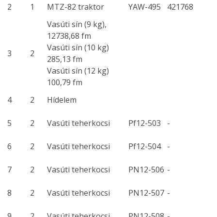
2
1
MTZ-82 traktor
YAW-495
421768
Vasúti sín (9 kg),
12738,68 fm
Vasúti sín (10 kg)
3
2
285,13 fm
Vasúti sín (12 kg)
100,79 fm
4
2
Hídelem
5
2
Vasúti teherkocsi
Pf12-503
-
6
2
Vasúti teherkocsi
Pf12-504
-
7
2
Vasúti teherkocsi
PN12-506
-
8
2
Vasúti teherkocsi
PN12-507
-
9
2
Vasúti teherkocsi
PN12-508
-