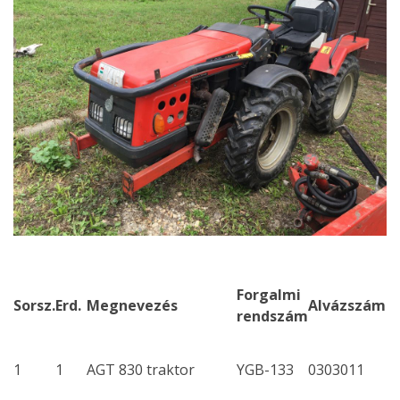
Forgalmi
Sorsz.
Erd.
Megnevezés
Alvázszám
rendszám
1
1
AGT 830 traktor
YGB-133
0303011