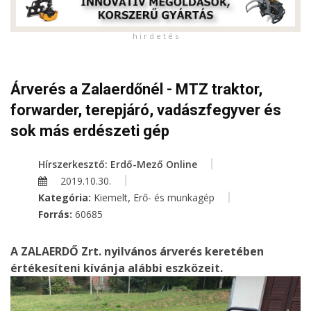
h i r d e t é s
Árverés a Zalaerdőnél - MTZ traktor,
forwarder, terepjáró, vadászfegyver és
sok más erdészeti gép
Hírszerkesztő: Erdő-Mező Online
2019.10.30.
,
Kategória:
Kiemelt
Erő- és munkagép
Forrás:
60685
A ZALAERDŐ Zrt. nyilvános árverés keretében
értékesíteni kívánja alábbi eszközeit.