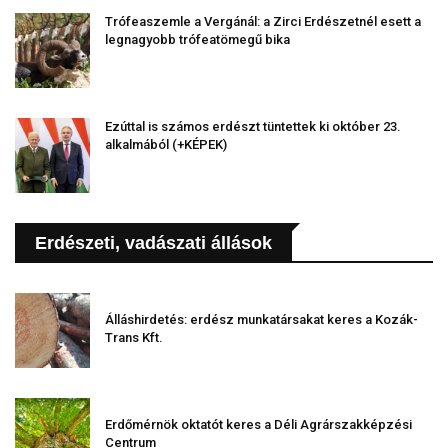
Trófeaszemle a Vergánál: a Zirci Erdészetnél esett a
legnagyobb trófeatömegű bika
Ezúttal is számos erdészt tüntettek ki október 23.
alkalmából (+KÉPEK)
Erdészeti, vadászati állások
Álláshirdetés: erdész munkatársakat keres a Kozák-
Trans Kft.
Erdőmérnök oktatót keres a Déli Agrárszakképzési
Centrum