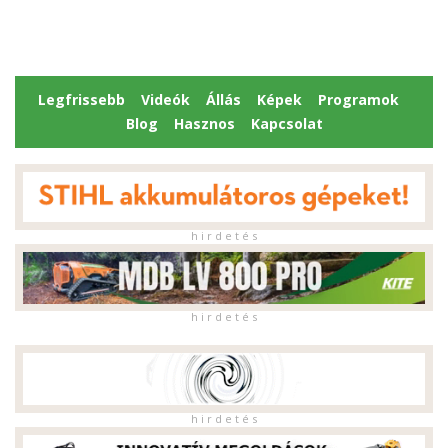
Legfrissebb
Videók
Állás
Képek
Programok
Blog
Hasznos
Kapcsolat
h i r d e t é s
h i r d e t é s
h i r d e t é s