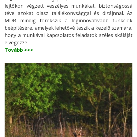
lejtőkön végzett veszélyes munkákat, biztonságossá
téve azokat olasz találékonysággal és dizájnnal. Az
MDB mindig törekszik a leginnovatívabb funkciók
beépítésére, amelyek lehetővé teszik a kezelő számára,
hogy a munkával kapcsolatos feladatok széles skáláját
elvégezze.
Tovább >>>