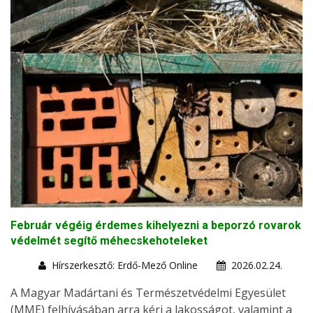
Február végéig érdemes kihelyezni a beporzó rovarok
védelmét segítő méhecskehoteleket
Hírszerkesztő: Erdő-Mező Online
2026.02.24.
A Magyar Madártani és Természetvédelmi Egyesület
(MME) felhívásában arra kéri a lakosságot, valamint a