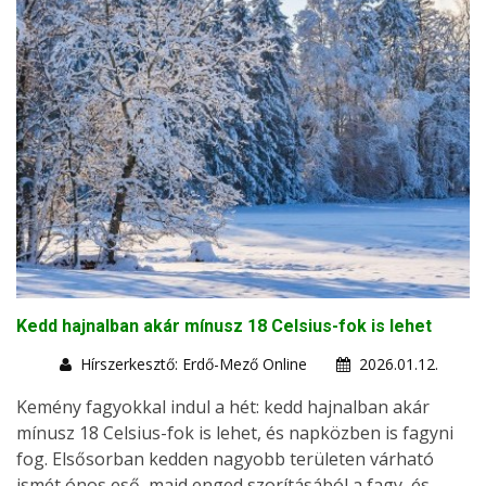
Kedd hajnalban akár mínusz 18 Celsius-fok is lehet
Hírszerkesztő: Erdő-Mező Online
2026.01.12.
Kemény fagyokkal indul a hét: kedd hajnalban akár
mínusz 18 Celsius-fok is lehet, és napközben is fagyni
fog. Elsősorban kedden nagyobb területen várható
ismét ónos eső, majd enged szorításából a fagy, és