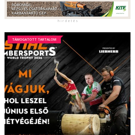
h i r d e t é s
TÁMOGATOTT TARTALOM