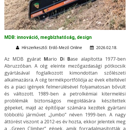
MDB: innováció, megbízhatóság, design
Hírszerkesztő: Erdő-Mező Online
2026.02.18.
Az MDB gyárat
M
ario
D
i
B
ase alapította 1977-ben
Abruzzóban. A cég eleinte mezőgazdasági pótkocsik
gyártásával foglalkozott kimondottan szőlészeti
alkalmazásra. A cég termékportfóliója az évek elteltével
és a piaci igények felmerülésével folyamatosan bővült
és változott. 1989-ben a petrolkémiai kitermelési
problémák biztonságos megoldására készítettek
gépeket, majd az építőipar számára kezdtek gyártani
többcélú járművet „Jumbo” néven 1999-ben. A nagy
áttörést viszont a 2012-es év hozta, ekkor jelentek meg
a „Green Climber” gépek, amik forradalmasították a