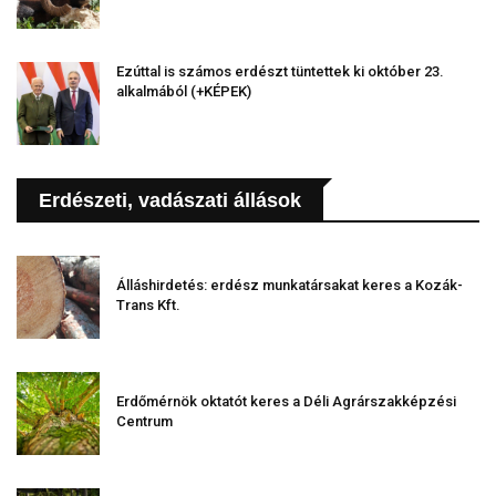
Ezúttal is számos erdészt tüntettek ki október 23.
alkalmából (+KÉPEK)
Erdészeti, vadászati állások
Álláshirdetés: erdész munkatársakat keres a Kozák-
Trans Kft.
Erdőmérnök oktatót keres a Déli Agrárszakképzési
Centrum