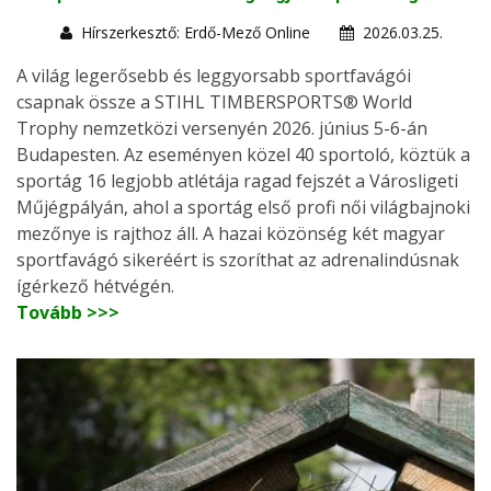
Hírszerkesztő: Erdő-Mező Online
2026.03.25.
A világ legerősebb és leggyorsabb sportfavágói
csapnak össze a STIHL TIMBERSPORTS® World
Trophy nemzetközi versenyén 2026. június 5-6-án
Budapesten. Az eseményen közel 40 sportoló, köztük a
sportág 16 legjobb atlétája ragad fejszét a Városligeti
Műjégpályán, ahol a sportág első profi női világbajnoki
mezőnye is rajthoz áll. A hazai közönség két magyar
sportfavágó sikeréért is szoríthat az adrenalindúsnak
ígérkező hétvégén.
Tovább >>>