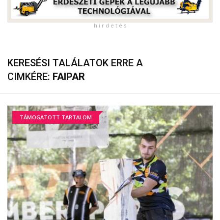
h i r d e t é s
KERESÉSI TALÁLATOK ERRE A
CIMKÉRE:
FAIPAR
TÁMOGATOTT TARTALOM