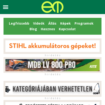
Legfrissebb
Videók
Állás
Képek
Programok
Blog
Hasznos
Kapcsolat
h i r d e t é s
h i r d e t é s
h i r d e t é s