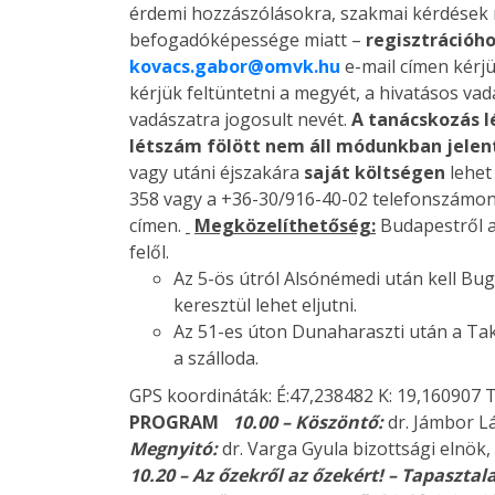
érdemi hozzászólásokra, szakmai kérdések 
befogadóképessége miatt –
regisztrációh
kovacs.gabor@omvk.hu
e-mail címen kérjü
kérjük feltüntetni a megyét, a hivatásos va
vadászatra jogosult nevét.
A tanácskozás l
létszám fölött nem áll módunkban jelen
vagy utáni éjszakára
saját költségen
lehet
358 vagy a +36-30/916-40-02 telefonszámon
címen.
Megközelíthetőség:
Budapestről a
felől.
Az 5-ös útról Alsónémedi után kell Bug
keresztül lehet eljutni.
Az 51-es úton Dunaharaszti után a Ta
a szálloda.
GPS koordináták: É:47,238482 K: 19,160907
PROGRAM
10.00 – Köszöntő:
dr. Jámbor L
Megnyitó:
dr. Varga Gyula bizottsági elnö
10.20 – Az őzekről az őzekért! – Tapaszta