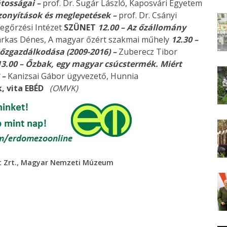
átosságai –
prof. Dr. Sugár László, Kaposvári Egyetem
bizonyítások és meglepetések –
prof. Dr. Csányi
Megőrzési Intézet
SZÜNET
12.00 – Az őzállomány
arkas Dénes, A magyar őzért szakmai műhely
12.30 –
 őzgazdálkodása (2009-2016) –
Zuberecz Tibor
13.00 – Őzbak, egy magyar csúcstermék. Miért
 –
Kanizsai Gábor ügyvezető, Hunnia
, vita
EBÉD
(OMVK)
,
 Zrt.
Magyar Nemzeti Múzeum