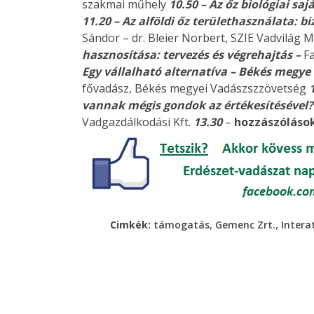
szakmai műhely
10.50 – Az őz biológiai saj
11.20 – Az alföldi őz területhasználata: 
Sándor – dr. Bleier Norbert, SZIE Vadvilág 
hasznosítása: tervezés és végrehajtás –
F
Egy vállalható alternatíva – Békés megye
fővadász, Békés megyei Vadászszzövetség
vannak mégis gondok az értékesítésével?
Vadgazdálkodási Kft.
13.30
–
hozzászólások
,
,
Cimkék:
támogatás
Gemenc Zrt.
Interat