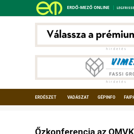
ERDŐ-MEZŐ ONLINE
LEGFRISS
h i r d e t é s
h i r d e t é s
ERDÉSZET
VADÁSZAT
GÉPINFO
FAIP
OLVASNIVALÓ
Őzkonferencia az OMVK