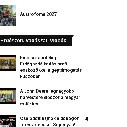
Austrofoma 2027
Erdészeti, vadászati videók
Fától az aprítékig -
Erdőgazdálkodás profi
eszközökkel a géptámogatás
küszöbén
A John Deere legnagyobb
harvestere először a magyar
erdőkben
Csalódott bajnok a dobogón + új
fűrész debütált Soponyán!