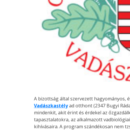
A bizottság által szervezett hagyományos, 
Vadászkastély
ad otthont (2347 Bugyi Rádai
mindenkit, akit érint és érdekel az őzgazdál
tapasztalatokra, az alkalmazott vadbiológi
kihívásaira. A program szándékosan nem tzs