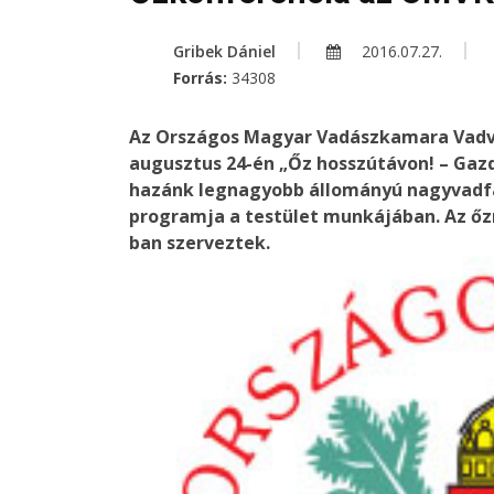
Gribek Dániel
2016.07.27.
Forrás:
34308
Az Országos Magyar Vadászkamara Vadv
augusztus 24-én „Őz hosszútávon! – Gaz
hazánk legnagyobb állományú nagyvadfa
programja a testület munkájában. Az őzr
ban szerveztek.