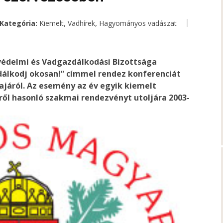
,
,
Kategória:
Kiemelt
Vadhírek
Hagyományos vadászat
édelmi és Vadgazdálkodási Bizottsága
dálkodj okosan!” címmel rendez konferenciát
járól. Az esemény az év egyik kiemelt
ől hasonló szakmai rendezvényt utoljára 2003-