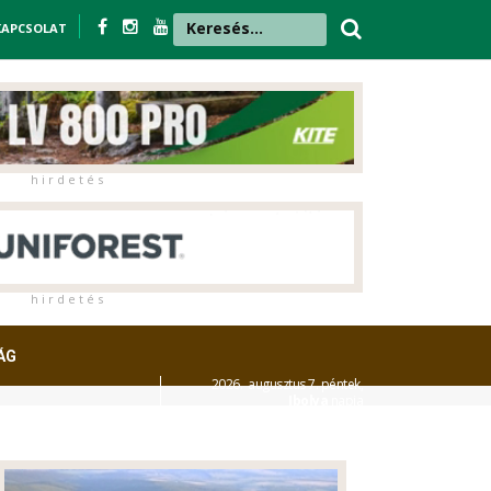
KAPCSOLAT
h i r d e t é s
h i r d e t é s
ÁG
2026. augusztus 7. péntek,
Ibolya
napja