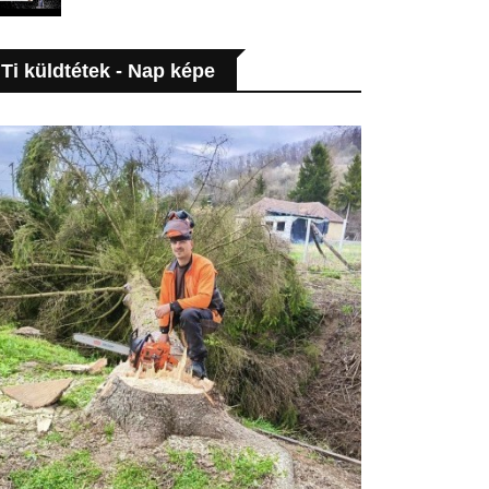
Ti küldtétek - Nap képe