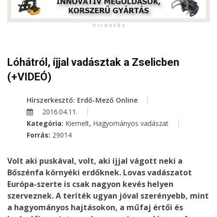
h i r d e t é s
Lóhátról, íjjal vadásztak a Zselicben
(+VIDEÓ)
Hírszerkesztő: Erdő-Mező Online
2016.04.11.
,
Kategória:
Kiemelt
Hagyományos vadászat
Forrás:
29014
Volt aki puskával, volt, aki íjjal vágott neki a
Bőszénfa környéki erdőknek. Lovas vadászatot
Európa-szerte is csak nagyon kevés helyen
szerveznek. A teríték ugyan jóval szerényebb, mint
a hagyományos hajtásokon, a műfaj értői és