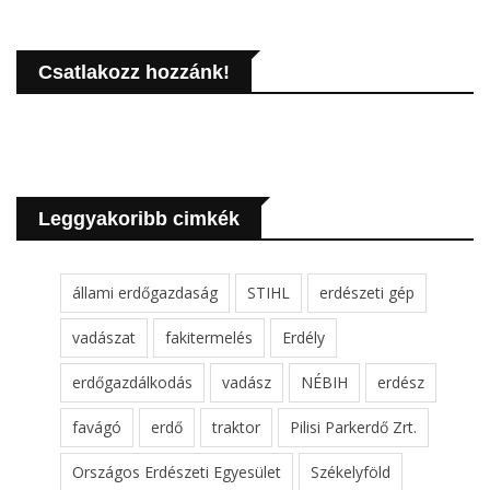
Csatlakozz hozzánk!
Leggyakoribb cimkék
állami erdőgazdaság
STIHL
erdészeti gép
vadászat
fakitermelés
Erdély
erdőgazdálkodás
vadász
NÉBIH
erdész
favágó
erdő
traktor
Pilisi Parkerdő Zrt.
Országos Erdészeti Egyesület
Székelyföld