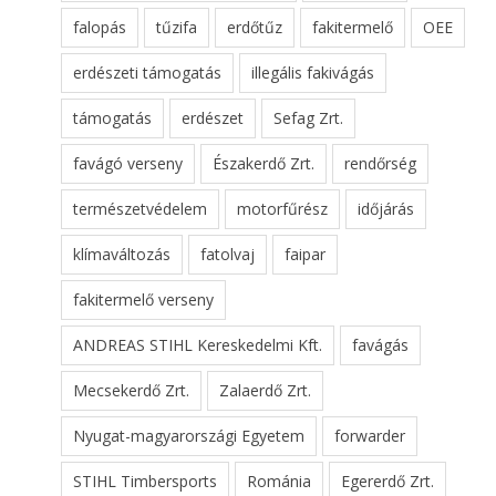
falopás
tűzifa
erdőtűz
fakitermelő
OEE
erdészeti támogatás
illegális fakivágás
támogatás
erdészet
Sefag Zrt.
favágó verseny
Északerdő Zrt.
rendőrség
természetvédelem
motorfűrész
időjárás
klímaváltozás
fatolvaj
faipar
fakitermelő verseny
ANDREAS STIHL Kereskedelmi Kft.
favágás
Mecsekerdő Zrt.
Zalaerdő Zrt.
Nyugat-magyarországi Egyetem
forwarder
STIHL Timbersports
Románia
Egererdő Zrt.