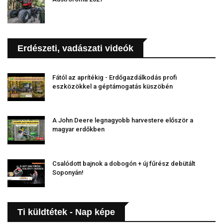
Erdészeti, vadászati videók
Fától az aprítékig - Erdőgazdálkodás profi
eszközökkel a géptámogatás küszöbén
A John Deere legnagyobb harvestere először a
magyar erdőkben
Csalódott bajnok a dobogón + új fűrész debütált
Soponyán!
Ti küldtétek - Nap képe