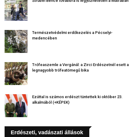
Strúbel Bence továbbra is legyőzhetetlen a Mátrában
Természetvédelmi erdőkezelés a Pécselyi-
medencében
Trófeaszemle a Vergánál: a Zirci Erdészetnél esett a
legnagyobb trófeatömegű bika
Ezúttal is számos erdészt tüntettek ki október 23.
alkalmából (+KÉPEK)
Erdészeti, vadászati állások