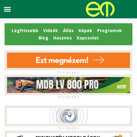
Legfrissebb
Videók
Állás
Képek
Programok
Blog
Hasznos
Kapcsolat
h i r d e t é s
h i r d e t é s
h i r d e t é s