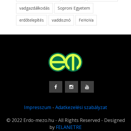
vadgazdálkodás
Soproni Egyetem
erdőtelepítés
vaddisznó
FeHoVa
Impresszum
-
Adatkezelési szabályzat
© 2022 Erdo-mezo.hu - All Rights Reserved - Designed
by
FELANETRE