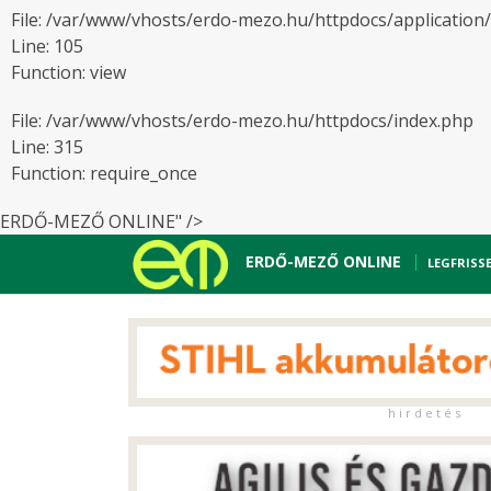
File: /var/www/vhosts/erdo-mezo.hu/httpdocs/application
Line: 105
Function: view
File: /var/www/vhosts/erdo-mezo.hu/httpdocs/index.php
Line: 315
Function: require_once
ERDŐ-MEZŐ ONLINE" />
ERDŐ-MEZŐ ONLINE
LEGFRISS
h i r d e t é s