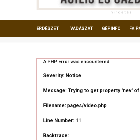
h i r d e t é s
ERDÉSZET
VADÁSZAT
GÉPINFO
FAIP
OLVASNIVALÓ
A PHP Error was encountered
Severity: Notice
Message: Trying to get property 'nev' of
Filename: pages/video.php
Line Number: 11
Backtrace: