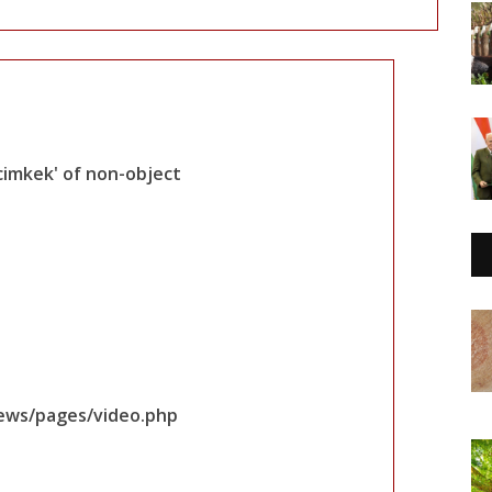
cimkek' of non-object
iews/pages/video.php