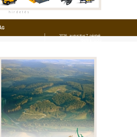
h i r d e t é s
ÁG
2026. augusztus 7. péntek,
Ibolya
napja