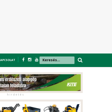
KAPCSOLAT
h i r d e t é s