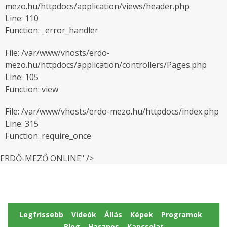
mezo.hu/httpdocs/application/views/header.php
Line: 110
Function: _error_handler
File: /var/www/vhosts/erdo-
mezo.hu/httpdocs/application/controllers/Pages.php
Line: 105
Function: view
File: /var/www/vhosts/erdo-mezo.hu/httpdocs/index.php
Line: 315
Function: require_once
ERDŐ-MEZŐ ONLINE" />
Legfrissebb
Videók
Állás
Képek
Programok
Blog
Hasznos
Kapcsolat