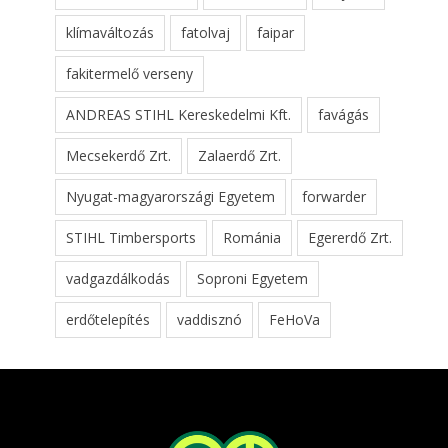
klímaváltozás
fatolvaj
faipar
fakitermelő verseny
ANDREAS STIHL Kereskedelmi Kft.
favágás
Mecsekerdő Zrt.
Zalaerdő Zrt.
Nyugat-magyarországi Egyetem
forwarder
STIHL Timbersports
Románia
Egererdő Zrt.
vadgazdálkodás
Soproni Egyetem
erdőtelepítés
vaddisznó
FeHoVa