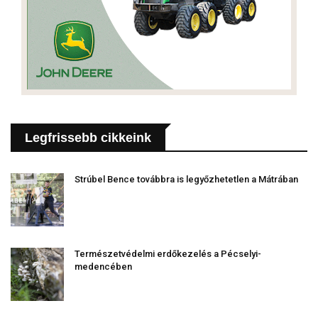
Legfrissebb cikkeink
Strúbel Bence továbbra is legyőzhetetlen a Mátrában
Természetvédelmi erdőkezelés a Pécselyi-
medencében