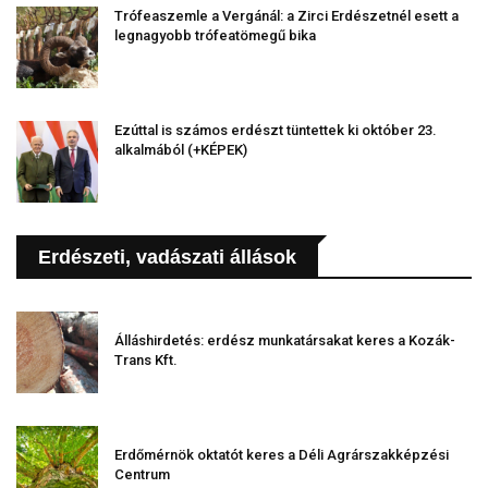
Trófeaszemle a Vergánál: a Zirci Erdészetnél esett a
legnagyobb trófeatömegű bika
Ezúttal is számos erdészt tüntettek ki október 23.
alkalmából (+KÉPEK)
Erdészeti, vadászati állások
Álláshirdetés: erdész munkatársakat keres a Kozák-
Trans Kft.
Erdőmérnök oktatót keres a Déli Agrárszakképzési
Centrum