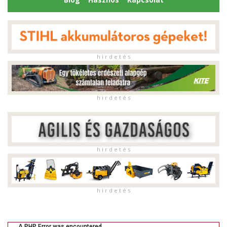
h i r d e t é s
h i r d e t é s
h i r d e t é s
h i r d e t é s
A PHP Error was encountered