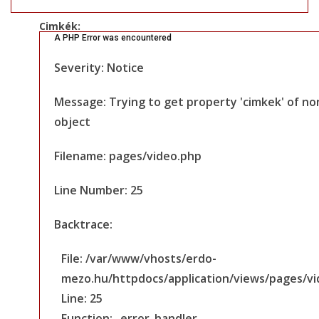
Cimkék:
A PHP Error was encountered
Severity: Notice
Message: Trying to get property 'cimkek' of no
object
Filename: pages/video.php
Line Number: 25
Backtrace:
File: /var/www/vhosts/erdo-
mezo.hu/httpdocs/application/views/pages/v
Line: 25
Function: _error_handler