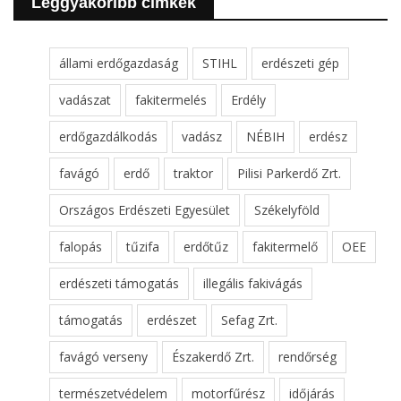
Leggyakoribb cimkék
állami erdőgazdaság
STIHL
erdészeti gép
vadászat
fakitermelés
Erdély
erdőgazdálkodás
vadász
NÉBIH
erdész
favágó
erdő
traktor
Pilisi Parkerdő Zrt.
Országos Erdészeti Egyesület
Székelyföld
falopás
tűzifa
erdőtűz
fakitermelő
OEE
erdészeti támogatás
illegális fakivágás
támogatás
erdészet
Sefag Zrt.
favágó verseny
Északerdő Zrt.
rendőrség
természetvédelem
motorfűrész
időjárás