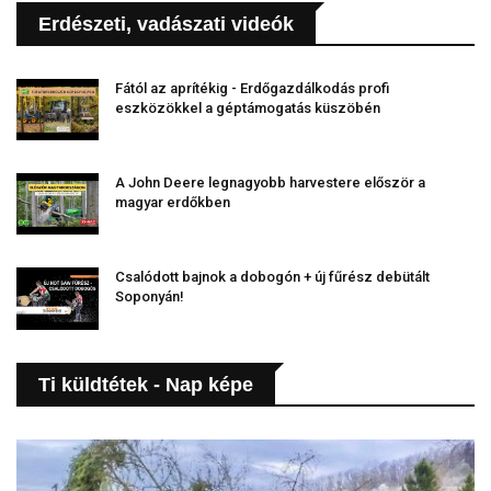
Erdészeti, vadászati videók
Fától az aprítékig - Erdőgazdálkodás profi
eszközökkel a géptámogatás küszöbén
A John Deere legnagyobb harvestere először a
magyar erdőkben
Csalódott bajnok a dobogón + új fűrész debütált
Soponyán!
Ti küldtétek - Nap képe