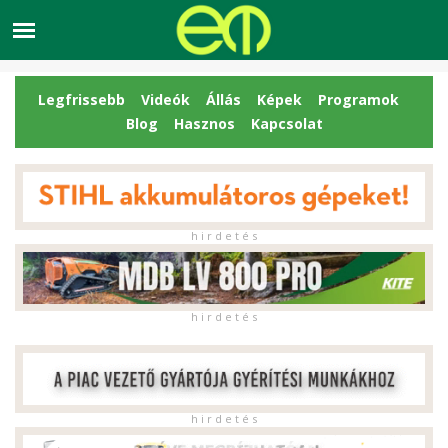
Legfrissebb
Videók
Állás
Képek
Programok
Blog
Hasznos
Kapcsolat
h i r d e t é s
h i r d e t é s
h i r d e t é s