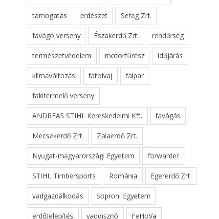
támogatás
erdészet
Sefag Zrt.
favágó verseny
Északerdő Zrt.
rendőrség
természetvédelem
motorfűrész
időjárás
klímaváltozás
fatolvaj
faipar
fakitermelő verseny
ANDREAS STIHL Kereskedelmi Kft.
favágás
Mecsekerdő Zrt.
Zalaerdő Zrt.
Nyugat-magyarországi Egyetem
forwarder
STIHL Timbersports
Románia
Egererdő Zrt.
vadgazdálkodás
Soproni Egyetem
erdőtelepítés
vaddisznó
FeHoVa