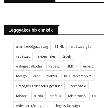
Leggyakoribb cimkék
állami erdőgazdaság
STIHL
erdészeti gép
vadászat
fakitermelés
Erdély
erdőgazdálkodás
vadász
NÉBIH
erdész
favágó
erdő
traktor
Pilisi Parkerdő Zrt.
Országos Erdészeti Egyesület
Székelyföld
falopás
tűzifa
erdőtűz
fakitermelő
OEE
erdészeti támogatás
illegális fakivágás