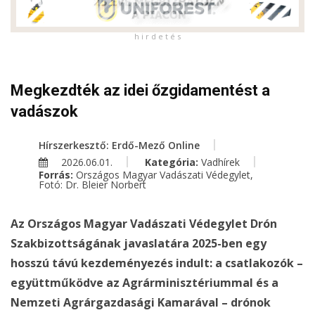
h i r d e t é s
Megkezdték az idei őzgidamentést a
vadászok
Hírszerkesztő: Erdő-Mező Online
2026.06.01.
Kategória:
Vadhírek
Forrás:
Országos Magyar Vadászati Védegylet,
Fotó: Dr. Bleier Norbert
Az Országos Magyar Vadászati Védegylet Drón
Szakbizottságának javaslatára 2025-ben egy
hosszú távú kezdeményezés indult: a csatlakozók –
együttműködve az Agrárminisztériummal és a
Nemzeti Agrárgazdasági Kamarával – drónok