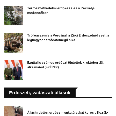
Természetvédelmi erdőkezelés a Pécselyi-
medencében
Trófeaszemle a Vergánál: a Zirci Erdészetnél esett a
legnagyobb trófeatömegű bika
Ezúttal is számos erdészt tüntettek ki október 23.
alkalmából (+KÉPEK)
Erdészeti, vadászati állások
Álláshirdetés: erdész munkatársakat keres a Kozák-