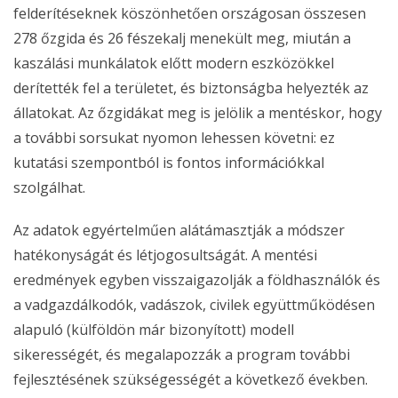
felderítéseknek köszönhetően országosan összesen
278 őzgida és 26 fészekalj menekült meg, miután a
kaszálási munkálatok előtt modern eszközökkel
derítették fel a területet, és biztonságba helyezték az
állatokat. Az őzgidákat meg is jelölik a mentéskor, hogy
a további sorsukat nyomon lehessen követni: ez
kutatási szempontból is fontos információkkal
szolgálhat.
Az adatok egyértelműen alátámasztják a módszer
hatékonyságát és létjogosultságát. A mentési
eredmények egyben visszaigazolják a földhasználók és
a vadgazdálkodók, vadászok, civilek együttműködésen
alapuló (külföldön már bizonyított) modell
sikerességét, és megalapozzák a program további
fejlesztésének szükségességét a következő években.