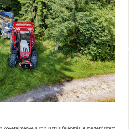
b követelménye a robusztus felépítés. A megerősített