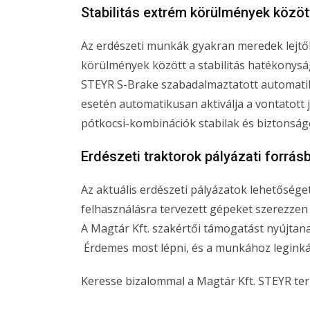
Stabilitás extrém körülmények közöt
Az erdészeti munkák gyakran meredek lejtők
körülmények között a stabilitás hatékonyság
STEYR S-Brake szabadalmaztatott automatiku
esetén automatikusan aktiválja a vontatott
pótkocsi-kombinációk stabilak és biztonsá
Erdészeti traktorok pályázati forrás
Az aktuális erdészeti pályázatok lehetőséget
felhasználásra tervezett gépeket szerezzen 
A Magtár Kft. szakértői támogatást nyújtan
Érdemes most lépni, és a munkához leginkáb
Keresse bizalommal a Magtár Kft. STEYR t