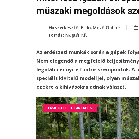
műszaki megoldások sz
Hírszerkesztő: Erdő-Mező Online
Forrás:
Magtár Kft.
Az erdészeti munkák során a gépek foly
Nem elegendő a megfelelő teljesítmény:
legalább ennyire fontos szempontok. A 
speciális kivitelű modelljei, olyan műs
ezekre a kihívásokra adnak választ.
TÁMOGATOTT TARTALOM