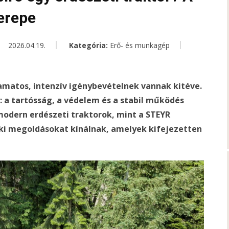
erepe
2026.04.19.
Kategória:
Erő- és munkagép
amatos, intenzív igénybevételnek vannak kitéve.
 a tartósság, a védelem és a stabil működés
modern erdészeti traktorok, mint a STEYR
zaki megoldásokat kínálnak, amelyek kifejezetten