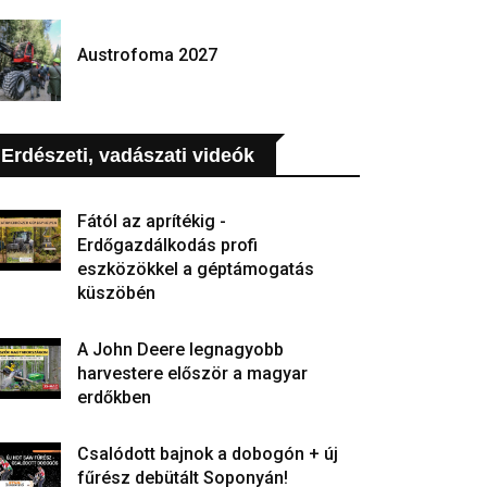
Austrofoma 2027
Erdészeti, vadászati videók
Fától az aprítékig -
Erdőgazdálkodás profi
eszközökkel a géptámogatás
küszöbén
A John Deere legnagyobb
harvestere először a magyar
erdőkben
Csalódott bajnok a dobogón + új
fűrész debütált Soponyán!