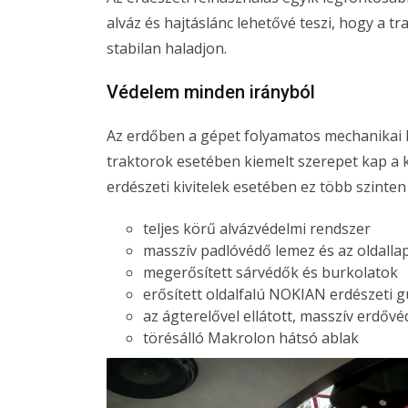
alváz és hajtáslánc lehetővé teszi, hogy a t
stabilan haladjon.
Védelem minden irányból
Az erdőben a gépet folyamatos mechanikai ha
traktorok esetében kiemelt szerepet kap a
erdészeti kivitelek esetében ez több szinten
teljes körű alvázvédelmi rendszer
masszív padlóvédő lemez és az oldalla
megerősített sárvédők és burkolatok
erősített oldalfalú NOKIAN erdészeti
az ágterelővel ellátott, masszív erdővé
törésálló Makrolon hátsó ablak