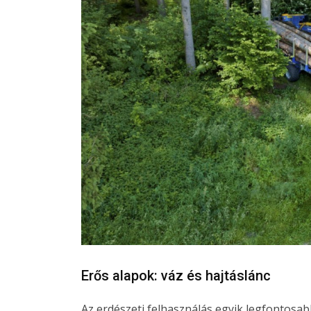
Erős alapok: váz és hajtáslánc
Az erdészeti felhasználás egyik legfontosab