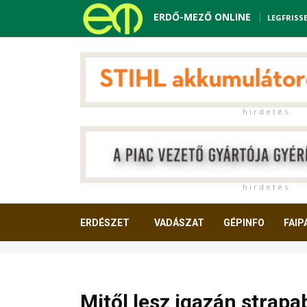
ERDŐ-MEZŐ ONLINE
LEGFRISS
h i r d e t é s
h i r d e t é s
ERDÉSZET
VADÁSZAT
GÉPINFO
FAIP
OLVASNIVALÓ
Mitől lesz igazán strapa