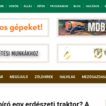
EBB
VIDEÓK
ÁLLÁS
KÉPEK
PROGRAMOK
BLOG
HASZNOS
AR
MEGÚJULÓ
ZÖLDHÍREK
HALVILÁG
MEZŐGAZDAS
bíró egy erdészeti traktor? A