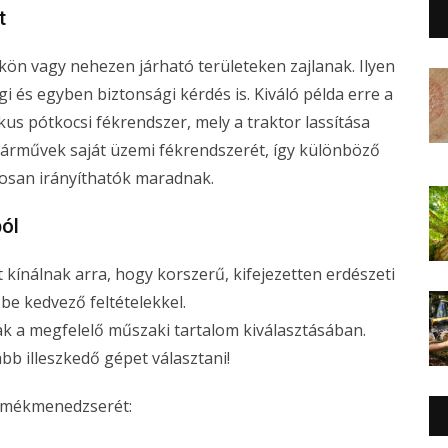
t
ön vagy nehezen járható területeken zajlanak. Ilyen
i és egyben biztonsági kérdés is. Kiváló példa erre a
s pótkocsi fékrendszer, mely a traktor lassítása
 járművek saját üzemi fékrendszerét, így különböző
gosan irányíthatók maradnak.
ból
 kínálnak arra, hogy korszerű, kifejezetten erdészeti
be kedvező feltételekkel.
ak a megfelelő műszaki tartalom kiválasztásában.
b illeszkedő gépet választani!
ermékmenedzserét: