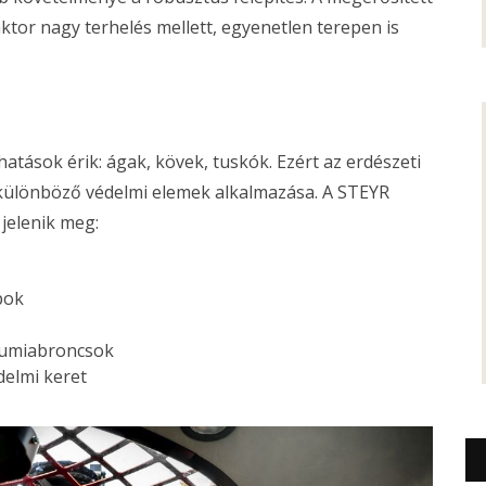
raktor nagy terhelés mellett, egyenetlen terepen is
tások érik: ágak, kövek, tuskók. Ezért az erdészeti
 különböző védelmi elemek alkalmazása. A STEYR
 jelenik meg:
pok
 gumiabroncsok
delmi keret