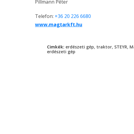
Pillmann Péter
Telefon:
+36 20 226 6680
www.magtarkft.hu
,
,
,
Cimkék:
erdészeti gép
traktor
STEYR
M
erdészeti gép