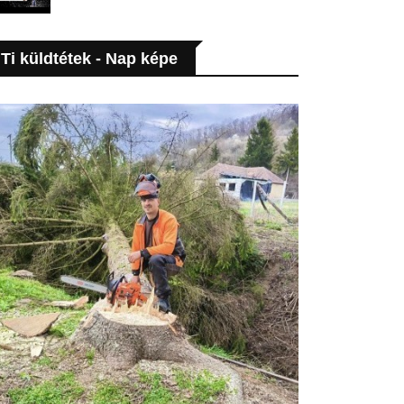
Ti küldtétek - Nap képe