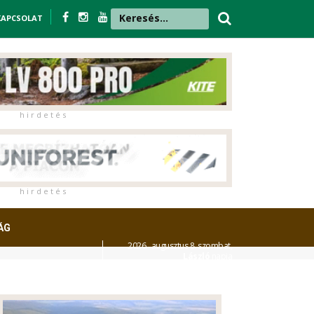
KAPCSOLAT
h i r d e t é s
h i r d e t é s
ÁG
2026. augusztus 8. szombat,
László
napja