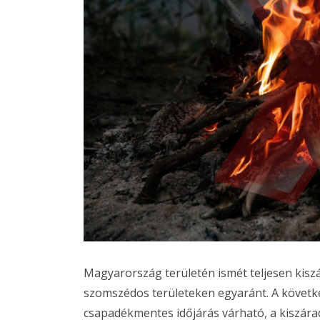
Magyarország területén ismét teljesen kisz
szomszédos területeken egyaránt. A köve
csapadékmentes időjárás várható, a kiszára