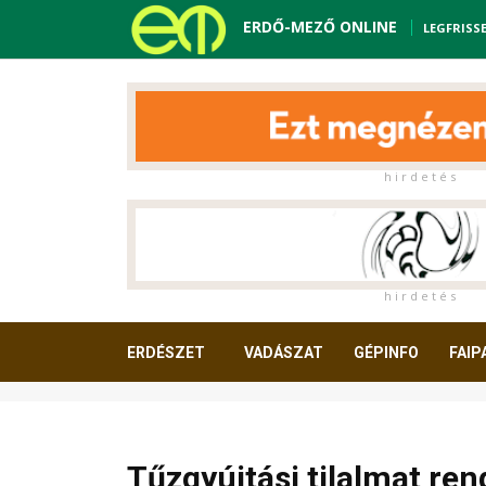
ERDŐ-MEZŐ ONLINE
LEGFRISS
h i r d e t é s
h i r d e t é s
ERDÉSZET
VADÁSZAT
GÉPINFO
FAIP
OLVASNIVALÓ
Tűzgyújtási tilalmat ren