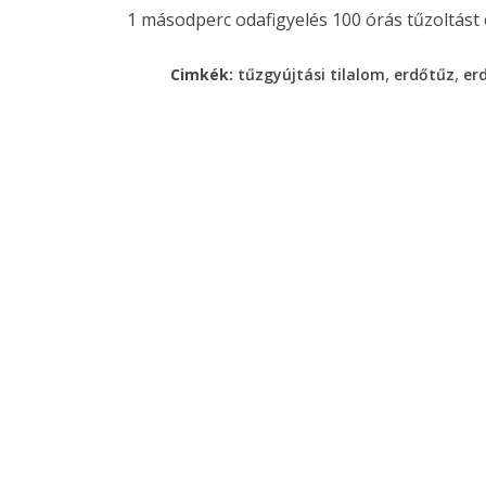
1 másodperc odafigyelés 100 órás tűzoltást é
,
,
Cimkék:
tűzgyújtási tilalom
erdőtűz
er