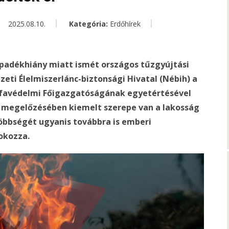
2025.08.10.
Kategória:
Erdőhírek
apadékhiány miatt ismét országos tűzgyújtási
zeti Élelmiszerlánc-biztonsági Hivatal (Nébih) a
favédelmi Főigazgatóságának egyetértésével
zek megelőzésében kiemelt szerepe van a lakosság
öbbségét ugyanis továbbra is emberi
 okozza.