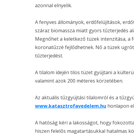
azonnal elnyelik.
A fenyves állományok, erdőfelújítások, erdő
száraz biomassza miatt gyors tűzterjedés ala
Megnőhet a keletkező tüzek intenzitása, a 
koronatűzzé fejlődhetnek. Nő a tüzek ugrótű
tűzterjedést.
A tilalom idején tilos tüzet gyújtani a kült
valamint azok 200 méteres körzetében.
Az aktuális tűzgyújtási tilalomról és a tűzgy
www.katasztrofavedelem.hu
honlapon el
A hatóság kéri a lakosságot, hogy fokozotta
hiszen felelős magatartásukkal hatalmas kö