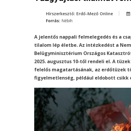
Hírszerkesztő: Erdő-Mező Online
Forrás:
Nébih
A jelentős nappali felmelegedés és a cs
tilalom lép életbe. Az intézkedést a Nem
Belügyminisztérium Országos Katasztró
2025. augusztus 10-től rendeli el. A tü
felelős magatartásának, az erdőtüzek t
figyelmetlenség, például eldobott csikk