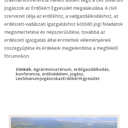
szakmai konferencia mellett ebben segít a Lex Silvarum
Jogászok az Erdőkért Egyesület megalakulása. A civil
szervezet célja az erdőkhöz, a vadgazdálkodáshoz, az
erdészeti-vadászati igazgatáshoz kötődő jogi feladatok
megismertetése és népszerűsítése, továbbá az
erdészeti igazgatás által érintettek véleményének
összegyűjtése és érdekeik megjelenítése a megfelelő
fórumokon.
,
,
Cimkék:
Agrárminisztérium
erdőgazdálkodás
,
,
,
konferencia
erdővédelem
jogász
LexSilvarumJogászokazErdőkértEgyesület