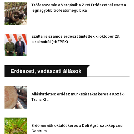
Trófeaszemle a Vergánál: a Zirci Erdészetnél esett a
legnagyobb trófeatömegű bika
Ezúttal is számos erdészt tüntettek ki október 23.
alkalmából (+KÉPEK)
Erdészeti, vadászati állások
Álláshirdetés: erdész munkatársakat keres a Kozák-
Trans Kft.
Erdőmérnök oktatót keres a Déli Agrárszakképzési
Centrum