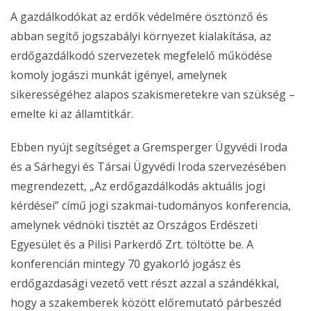
A gazdálkodókat az erdők védelmére ösztönző és
abban segítő jogszabályi környezet kialakítása, az
erdőgazdálkodó szervezetek megfelelő működése
komoly jogászi munkát igényel, amelynek
sikerességéhez alapos szakismeretekre van szükség –
emelte ki az államtitkár.
Ebben nyújt segítséget a Gremsperger Ügyvédi Iroda
és a Sárhegyi és Társai Ügyvédi Iroda szervezésében
megrendezett, „Az erdőgazdálkodás aktuális jogi
kérdései” című jogi szakmai-tudományos konferencia,
amelynek védnöki tisztét az Országos Erdészeti
Egyesület és a Pilisi Parkerdő Zrt. töltötte be. A
konferencián mintegy 70 gyakorló jogász és
erdőgazdasági vezető vett részt azzal a szándékkal,
hogy a szakemberek között előremutató párbeszéd