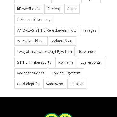
klímaváltozás
fatolvaj
faipar
fakitermelő verseny
ANDREAS STIHL Kereskedelmi Kft.
favágás
Mecsekerdő Zrt.
Zalaerdő Zrt.
Nyugat-magyarországi Egyetem
forwarder
STIHL Timbersports
Románia
Egererdő Zrt.
vadgazdálkodás
Soproni Egyetem
erdőtelepítés
vaddisznó
FeHoVa