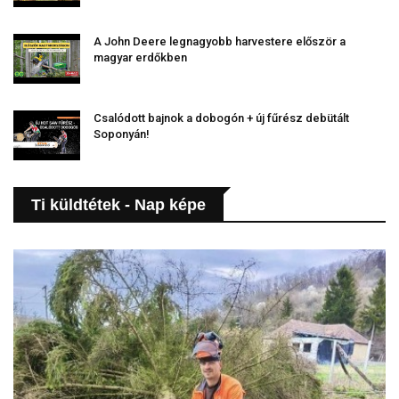
A John Deere legnagyobb harvestere először a
magyar erdőkben
Csalódott bajnok a dobogón + új fűrész debütált
Soponyán!
Ti küldtétek - Nap képe