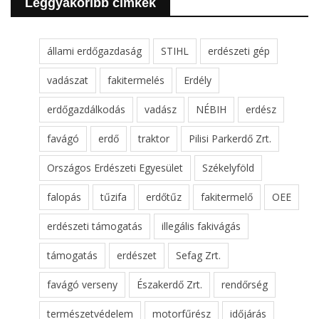
Leggyakoribb cimkék
állami erdőgazdaság
STIHL
erdészeti gép
vadászat
fakitermelés
Erdély
erdőgazdálkodás
vadász
NÉBIH
erdész
favágó
erdő
traktor
Pilisi Parkerdő Zrt.
Országos Erdészeti Egyesület
Székelyföld
falopás
tűzifa
erdőtűz
fakitermelő
OEE
erdészeti támogatás
illegális fakivágás
támogatás
erdészet
Sefag Zrt.
favágó verseny
Északerdő Zrt.
rendőrség
természetvédelem
motorfűrész
időjárás