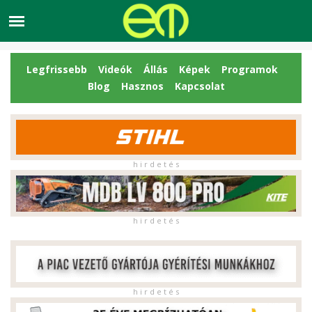
Legfrissebb
Videók
Állás
Képek
Programok
Blog
Hasznos
Kapcsolat
h i r d e t é s
h i r d e t é s
h i r d e t é s