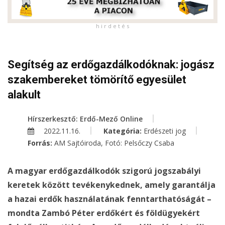
h i r d e t é s
Segítség az erdőgazdálkodóknak: jogász
szakembereket tömörítő egyesület
alakult
Hírszerkesztő: Erdő-Mező Online
2022.11.16.
Kategória:
Erdészeti jog
Forrás:
AM Sajtóiroda, Fotó: Pelsőczy Csaba
A magyar erdőgazdálkodók szigorú jogszabályi
keretek között tevékenykednek, amely garantálja
a hazai erdők használatának fenntarthatóságát –
mondta Zambó Péter erdőkért és földügyekért