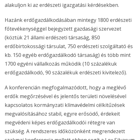
alakuljon ki az erdészeti igazgatási kérdésekben.
Hazánk erdőgazdálkodásában mintegy 1800 erdészeti
főtevékenységgel bejegyzett gazdasági szervezet
(köztük 21 állami erdészeti társaság, 850
erdőbirtokossági társulat, 750 erdészeti szolgáltató és
kb. 150 egyéb erdőgazdálkodó társaság) és több mint
1700 egyéni vállalkozás működik (10 százalékuk
erdőgazdálkodó, 90 százalékuk erdészeti kivitelező).
A konferencián megfogalmazódott, hogy a meglévő
erdők megőrzésével és jelentős területi növelésével
kapcsolatos kormányzati klímavédelmi célkitűzések
megvalósításához stabil, egyre erősödő, érdekeit
megvédeni képes erdőgazdálkodói rétegre van
szükség. A rendszeres időközönként megrendezett