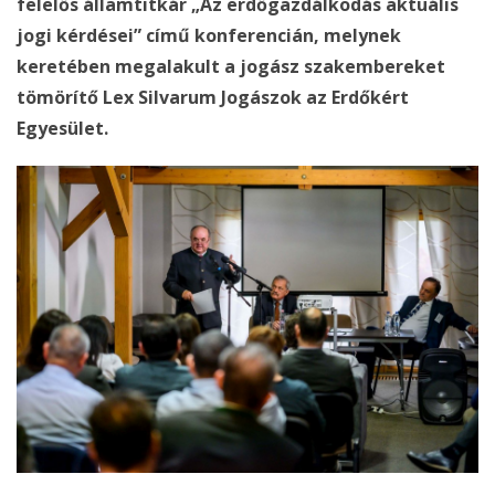
felelős államtitkár „Az erdőgazdálkodás aktuális
jogi kérdései” című konferencián, melynek
keretében megalakult a jogász szakembereket
tömörítő Lex Silvarum Jogászok az Erdőkért
Egyesület.