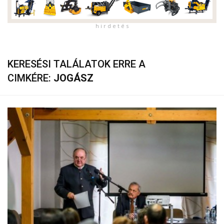
h i r d e t é s
KERESÉSI TALÁLATOK ERRE A
CIMKÉRE:
JOGÁSZ