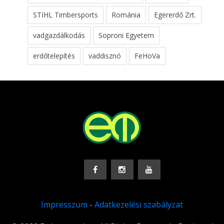
STIHL Timbersports
Románia
Egererdő Zrt.
vadgazdálkodás
Soproni Egyetem
erdőtelepítés
vaddisznó
FeHoVa
Impresszum
-
Adatkezelési szabályzat