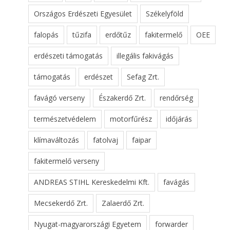
Országos Erdészeti Egyesület
Székelyföld
falopás
tűzifa
erdőtűz
fakitermelő
OEE
erdészeti támogatás
illegális fakivágás
támogatás
erdészet
Sefag Zrt.
favágó verseny
Északerdő Zrt.
rendőrség
természetvédelem
motorfűrész
időjárás
klímaváltozás
fatolvaj
faipar
fakitermelő verseny
ANDREAS STIHL Kereskedelmi Kft.
favágás
Mecsekerdő Zrt.
Zalaerdő Zrt.
Nyugat-magyarországi Egyetem
forwarder