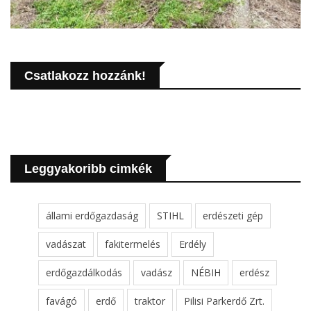
Csatlakozz hozzánk!
Leggyakoribb cimkék
állami erdőgazdaság
STIHL
erdészeti gép
vadászat
fakitermelés
Erdély
erdőgazdálkodás
vadász
NÉBIH
erdész
favágó
erdő
traktor
Pilisi Parkerdő Zrt.