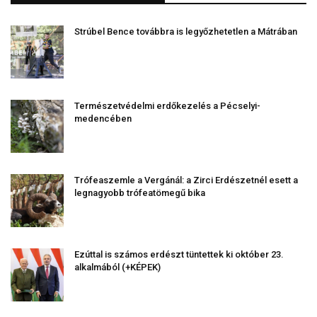
Strúbel Bence továbbra is legyőzhetetlen a Mátrában
Természetvédelmi erdőkezelés a Pécselyi-
medencében
Trófeaszemle a Vergánál: a Zirci Erdészetnél esett a
legnagyobb trófeatömegű bika
Ezúttal is számos erdészt tüntettek ki október 23.
alkalmából (+KÉPEK)