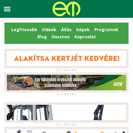
Legfrissebb
Videók
Állás
Képek
Programok
Blog
Hasznos
Kapcsolat
h i r d e t é s
h i r d e t é s
h i r d e t é s