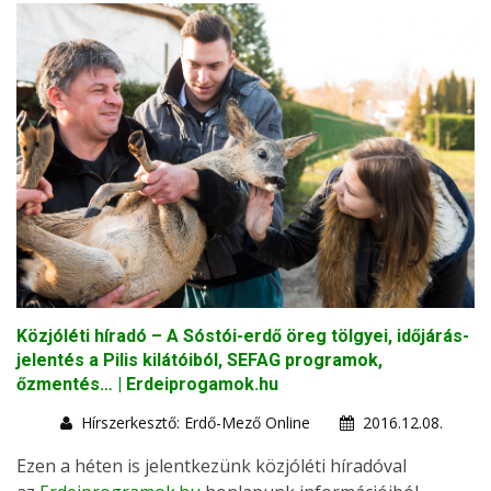
Közjóléti híradó – A Sóstói-erdő öreg tölgyei, időjárás-
jelentés a Pilis kilátóiból, SEFAG programok,
őzmentés… | Erdeiprogamok.hu
Hírszerkesztő: Erdő-Mező Online
2016.12.08.
Ezen a héten is jelentkezünk közjóléti híradóval