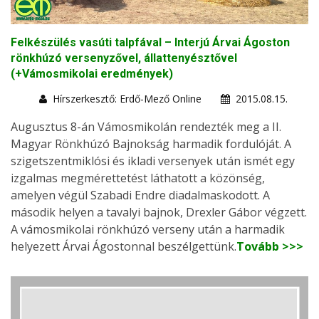
Felkészülés vasúti talpfával – Interjú Árvai Ágoston
rönkhúzó versenyzővel, állattenyésztővel
(+Vámosmikolai eredmények)
Hírszerkesztő: Erdő-Mező Online
2015.08.15.
Augusztus 8-án Vámosmikolán rendezték meg a II.
Magyar Rönkhúzó Bajnokság harmadik fordulóját. A
szigetszentmiklósi és ikladi versenyek után ismét egy
izgalmas megmérettetést láthatott a közönség,
amelyen végül Szabadi Endre diadalmaskodott. A
második helyen a tavalyi bajnok, Drexler Gábor végzett.
A vámosmikolai rönkhúzó verseny után a harmadik
helyezett Árvai Ágostonnal beszélgettünk.
Tovább >>>