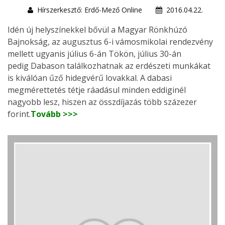
Hírszerkesztő: Erdő-Mező Online
2016.04.22.
Idén új helyszínekkel bővül a Magyar Rönkhúzó
Bajnokság, az augusztus 6-i vámosmikolai rendezvény
mellett ugyanis július 6-án Tökön, július 30-án
pedig Dabason találkozhatnak az erdészeti munkákat
is kiválóan űző hidegvérű lovakkal. A dabasi
megmérettetés tétje ráadásul minden eddiginél
nagyobb lesz, hiszen az összdíjazás több százezer
forint.
Tovább >>>