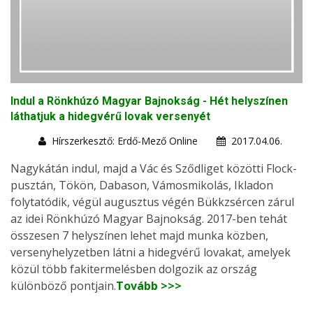
Indul a Rönkhúzó Magyar Bajnokság - Hét helyszínen
láthatjuk a hidegvérű lovak versenyét
Hírszerkesztő: Erdő-Mező Online
2017.04.06.
Nagykátán indul, majd a Vác és Sződliget közötti Flock-
pusztán, Tökön, Dabason, Vámosmikolás, Ikladon
folytatódik, végül augusztus végén Bükkzsércen zárul
az idei Rönkhúzó Magyar Bajnokság. 2017-ben tehát
összesen 7 helyszínen lehet majd munka közben,
versenyhelyzetben látni a hidegvérű lovakat, amelyek
közül több fakitermelésben dolgozik az ország
különböző pontjain.
Tovább >>>