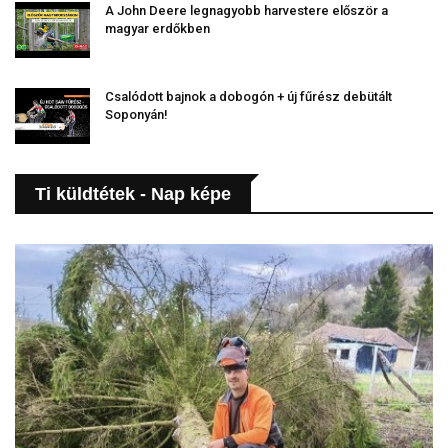
A John Deere legnagyobb harvestere először a
magyar erdőkben
Csalódott bajnok a dobogón + új fűrész debütált
Soponyán!
Ti küldtétek - Nap képe