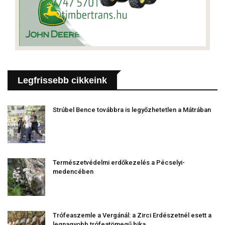
Legfrissebb cikkeink
Strúbel Bence továbbra is legyőzhetetlen a Mátrában
Természetvédelmi erdőkezelés a Pécselyi-
medencében
Trófeaszemle a Vergánál: a Zirci Erdészetnél esett a
legnagyobb trófeatömegű bika