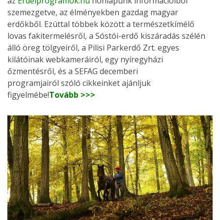
az
Erdeiprogramok.hu
honlapunk információiból
szemezgetve, az élményekben gazdag magyar
erdőkből. Ezúttal többek között a természetkímélő
lovas fakitermelésről, a Sóstói-erdő kiszáradás szélén
álló öreg tölgyeiről, a Pilisi Parkerdő Zrt. egyes
kilátóinak webkameráiról, egy nyíregyházi
őzmentésről, és a SEFAG decemberi
programjairól szóló cikkeinket ajánljuk
figyelmébe!
Tovább >>>