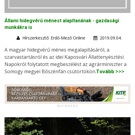
Állami hidegvérű ménest alapítanának - gazdasági
munkákra is
Hírszerkesztő: Erdő-Mező Online
2019.09.04.
A magyar hidegvérű ménes megalapításáról, a
szarvastartásról és az idei Kaposvári Állattenyésztési
Napokról folytatott megbeszélést az agrárminiszter a
Somogy megyei Bőszénfán csütörtökön.
Tovább >>>
h i r d e t é s