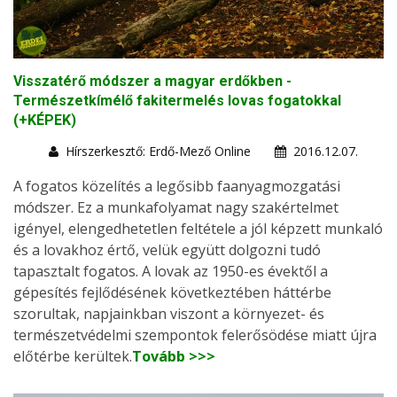
Visszatérő módszer a magyar erdőkben -
Természetkímélő fakitermelés lovas fogatokkal
(+KÉPEK)
Hírszerkesztő: Erdő-Mező Online
2016.12.07.
A fogatos közelítés a legősibb faanyagmozgatási
módszer. Ez a munkafolyamat nagy szakértelmet
igényel, elengedhetetlen feltétele a jól képzett munkaló
és a lovakhoz értő, velük együtt dolgozni tudó
tapasztalt fogatos. A lovak az 1950-es évektől a
gépesítés fejlődésének következtében háttérbe
szorultak, napjainkban viszont a környezet- és
természetvédelmi szempontok felerősödése miatt újra
előtérbe kerültek.
Tovább >>>