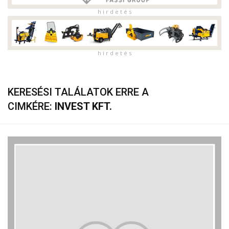
h i r d e t é s
h i r d e t é s
KERESÉSI TALÁLATOK ERRE A
CIMKÉRE:
INVEST KFT.