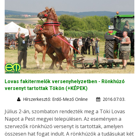
Lovas fakitermelők versenyhelyzetben - Rönkhúzó
versenyt tartottak Tökön (+KÉPEK)
Hírszerkesztő: Erdő-Mező Online
2016.07.03.
Július 2-án, szombaton rendezték meg a Töki Lovas
Napot a Pest megyei településen. Az eseményen a
szervezők rönkhúzó versenyt is tartottak, amelyen
összesen hat fogat indult. A rönkhúzók a tudásukat két