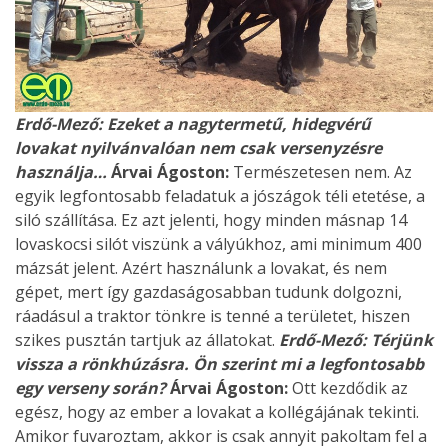
Erdő-Mező: Ezeket a nagytermetű, hidegvérű
lovakat nyilvánvalóan nem csak versenyzésre
használja…
Árvai Ágoston:
Természetesen nem. Az
egyik legfontosabb feladatuk a jószágok téli etetése, a
siló szállítása. Ez azt jelenti, hogy minden másnap 14
lovaskocsi silót viszünk a vályúkhoz, ami minimum 400
mázsát jelent. Azért használunk a lovakat, és nem
gépet, mert így gazdaságosabban tudunk dolgozni,
ráadásul a traktor tönkre is tenné a területet, hiszen
szikes pusztán tartjuk az állatokat.
Erdő-Mező: Térjünk
vissza a rönkhúzásra. Ön szerint mi a legfontosabb
egy verseny során?
Árvai Ágoston:
Ott kezdődik az
egész, hogy az ember a lovakat a kollégájának tekinti.
Amikor fuvaroztam, akkor is csak annyit pakoltam fel a