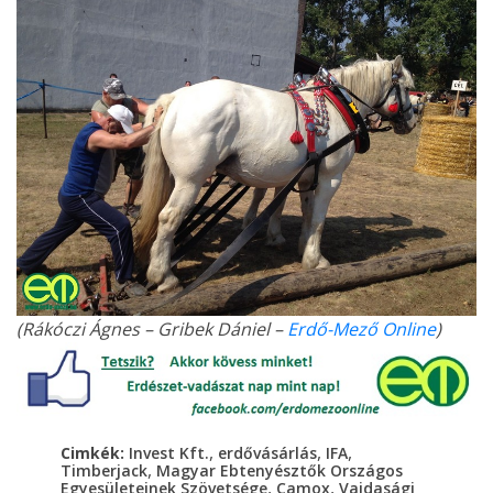
(Rákóczi Ágnes – Gribek Dániel –
Erdő-Mező Online
)
,
,
,
Cimkék:
Invest Kft.
erdővásárlás
IFA
,
Timberjack
Magyar Ebtenyésztők Országos
,
,
Egyesületeinek Szövetsége
Camox
Vajdasági