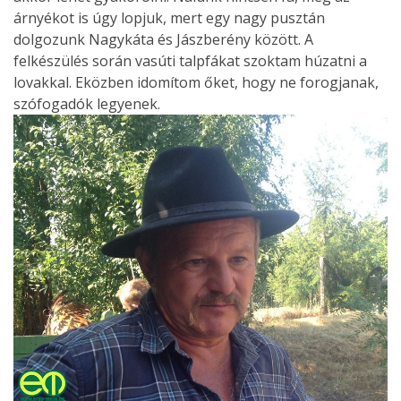
árnyékot is úgy lopjuk, mert egy nagy pusztán
dolgozunk Nagykáta és Jászberény között. A
felkészülés során vasúti talpfákat szoktam húzatni a
lovakkal. Eközben idomítom őket, hogy ne forogjanak,
szófogadók legyenek.