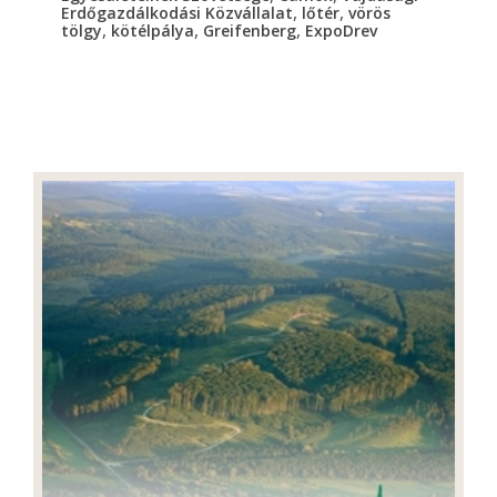
,
,
Erdőgazdálkodási Közvállalat
lőtér
vörös
,
,
,
tölgy
kötélpálya
Greifenberg
ExpoDrev