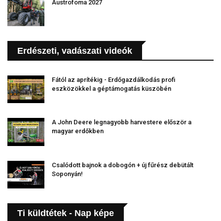
Austrofoma 2027
Erdészeti, vadászati videók
Fától az aprítékig - Erdőgazdálkodás profi
eszközökkel a géptámogatás küszöbén
A John Deere legnagyobb harvestere először a
magyar erdőkben
Csalódott bajnok a dobogón + új fűrész debütált
Soponyán!
Ti küldtétek - Nap képe