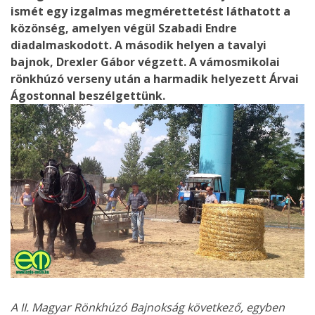
ismét egy izgalmas megmérettetést láthatott a
közönség, amelyen végül Szabadi Endre
diadalmaskodott. A második helyen a tavalyi
bajnok, Drexler Gábor végzett. A vámosmikolai
rönkhúzó verseny után a harmadik helyezett Árvai
Ágostonnal beszélgettünk.
A II. Magyar Rönkhúzó Bajnokság következő, egyben