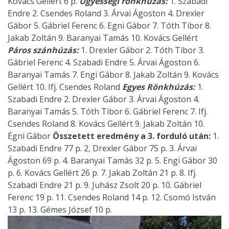
Kovács Gellért 6 p.
Ügyességi rönkhúzás:
1. Szabadi
Endre 2. Csendes Roland 3. Árvai Ágoston 4. Drexler
Gábor 5. Gábriel Ferenc 6. Egni Gábor 7. Tóth Tibor 8.
Jakab Zoltán 9. Baranyai Tamás 10. Kovács Gellért
Páros szánhúzás:
1. Drexler Gábor 2. Tóth Tibor 3.
Gábriel Ferenc 4. Szabadi Endre 5. Árvai Ágoston 6.
Baranyai Tamás 7. Engi Gábor 8. Jakab Zoltán 9. Kovács
Gellért 10. Ifj. Csendes Roland
Egyes Rönkhúzás:
1.
Szabadi Endre 2. Drexler Gábor 3. Árvai Ágoston 4.
Baranyai Tamás 5. Tóth Tibor 6. Gábriel Ferenc 7. Ifj.
Csendes Roland 8. Kovács Gellért 9. Jakab Zoltán 10.
Égni Gábor
Összetett eredmény a 3. forduló után:
1.
Szabadi Endre 77 p. 2, Drexler Gábor 75 p. 3. Árvai
Ágoston 69 p. 4. Baranyai Tamás 32 p. 5. Engi Gábor 30
p. 6. Kovács Gellért 26 p. 7. Jakab Zoltán 21 p. 8. Ifj.
Szabadi Endre 21 p. 9. Juhász Zsolt 20 p. 10. Gábriel
Ferenc 19 p. 11. Csendes Roland 14 p. 12. Csomó István
13 p. 13. Gémes József 10 p.