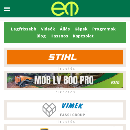
Legfrissebb
Videók
Állás
Képek
Programok
Blog
Hasznos
Kapcsolat
h i r d e t é s
h i r d e t é s
h i r d e t é s