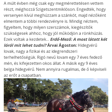
A múlt évben még csak egy megmérettetésen vettem
részt, méghozzá Szigetszentmiklóson. Engedték, hogy
versenyen kívül meghúzzam a szánkót, majd nézőként
elmentem a többi rendezvényre is. Mindig néztem,
figyeltem, hogy milyen szerszámok, kiegészítők
szükségesek ahhoz, hogy jól működjön a rönkhúzás.
Ezek voltak a kezdetek…
Erdő-Mező: A most látott két
lóról mit lehet tudni?
Árvai Ágoston:
Hidegvérű
lovak, nagy a fizikai és az idegrendszeri
terhelhetőségük. Rigó nevű lovam egy 7 éves fedező
mén, és kifejezetten okos állat. A másik egy 9 éves
belga hidegvérű. Nem annyira rugalmas, de ő képviseli
az erőt a csapatban.