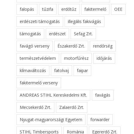
falopás
tűzifa
erdőtűz
fakitermelő
OEE
erdészeti támogatás
illegális fakivágás
támogatás
erdészet
Sefag Zrt.
favágó verseny
Északerdő Zrt.
rendőrség
természetvédelem
motorfűrész
időjárás
klímaváltozás
fatolvaj
faipar
fakitermelő verseny
ANDREAS STIHL Kereskedelmi Kft.
favágás
Mecsekerdő Zrt.
Zalaerdő Zrt.
Nyugat-magyarországi Egyetem
forwarder
STIHL Timbersports
Románia
Egererdő Zrt.