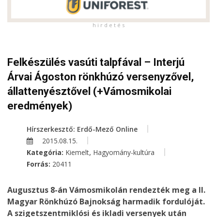
h i r d e t é s
Felkészülés vasúti talpfával – Interjú
Árvai Ágoston rönkhúzó versenyzővel,
állattenyésztővel (+Vámosmikolai
eredmények)
Hírszerkesztő: Erdő-Mező Online
2015.08.15.
,
Kategória:
Kiemelt
Hagyomány-kultúra
Forrás:
20411
Augusztus 8-án Vámosmikolán rendezték meg a II.
Magyar Rönkhúzó Bajnokság harmadik fordulóját.
A szigetszentmiklósi és ikladi versenyek után