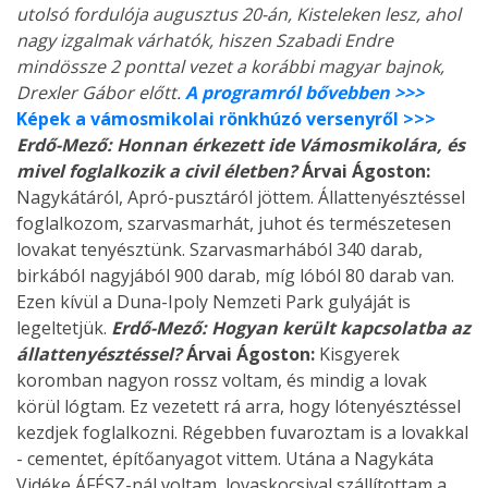
utolsó fordulója augusztus 20-án, Kisteleken lesz, ahol
nagy izgalmak várhatók, hiszen Szabadi Endre
mindössze 2 ponttal vezet a korábbi magyar bajnok,
Drexler Gábor előtt.
A programról bővebben >>>
Képek a vámosmikolai rönkhúzó versenyről >>>
Erdő-Mező: Honnan érkezett ide Vámosmikolára, és
mivel foglalkozik a civil életben?
Árvai Ágoston:
Nagykátáról, Apró-pusztáról jöttem. Állattenyésztéssel
foglalkozom, szarvasmarhát, juhot és természetesen
lovakat tenyésztünk. Szarvasmarhából 340 darab,
birkából nagyjából 900 darab, míg lóból 80 darab van.
Ezen kívül a Duna-Ipoly Nemzeti Park gulyáját is
legeltetjük.
Erdő-Mező: Hogyan került kapcsolatba az
állattenyésztéssel?
Árvai Ágoston:
Kisgyerek
koromban nagyon rossz voltam, és mindig a lovak
körül lógtam. Ez vezetett rá arra, hogy lótenyésztéssel
kezdjek foglalkozni. Régebben fuvaroztam is a lovakkal
- cementet, építőanyagot vittem. Utána a Nagykáta
Vidéke ÁFÉSZ-nál voltam, lovaskocsival szállítottam a