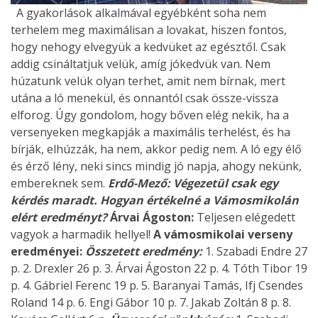
A gyakorlások alkalmával egyébként soha nem
terhelem meg maximálisan a lovakat, hiszen fontos,
hogy nehogy elvegyük a kedvüket az egésztől. Csak
addig csináltatjuk velük, amíg jókedvük van. Nem
húzatunk velük olyan terhet, amit nem bírnak, mert
utána a ló menekül, és onnantól csak össze-vissza
elforog. Úgy gondolom, hogy bőven elég nekik, ha a
versenyeken megkapják a maximális terhelést, és ha
bírják, elhúzzák, ha nem, akkor pedig nem. A ló egy élő
és érző lény, neki sincs mindig jó napja, ahogy nekünk,
embereknek sem.
Erdő-Mező: Végezetül csak egy
kérdés maradt. Hogyan értékelné a Vámosmikolán
elért eredményt?
Árvai Ágoston:
Teljesen elégedett
vagyok a harmadik hellyel!
A vámosmikolai verseny
eredményei:
Összetett eredmény:
1. Szabadi Endre 27
p. 2. Drexler 26 p. 3. Árvai Ágoston 22 p. 4. Tóth Tibor 19
p. 4. Gábriel Ferenc 19 p. 5. Baranyai Tamás, Ifj Csendes
Roland 14 p. 6. Engi Gábor 10 p. 7. Jakab Zoltán 8 p. 8.