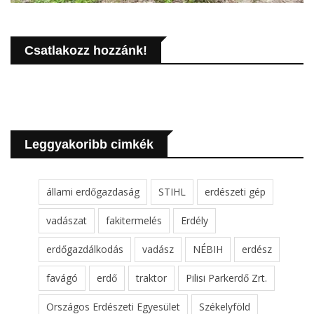
Csatlakozz hozzánk!
Leggyakoribb cimkék
állami erdőgazdaság
STIHL
erdészeti gép
vadászat
fakitermelés
Erdély
erdőgazdálkodás
vadász
NÉBIH
erdész
favágó
erdő
traktor
Pilisi Parkerdő Zrt.
Országos Erdészeti Egyesület
Székelyföld