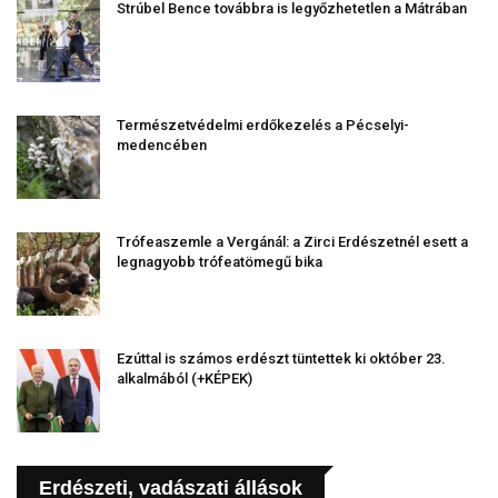
Strúbel Bence továbbra is legyőzhetetlen a Mátrában
Természetvédelmi erdőkezelés a Pécselyi-
medencében
Trófeaszemle a Vergánál: a Zirci Erdészetnél esett a
legnagyobb trófeatömegű bika
Ezúttal is számos erdészt tüntettek ki október 23.
alkalmából (+KÉPEK)
Erdészeti, vadászati állások