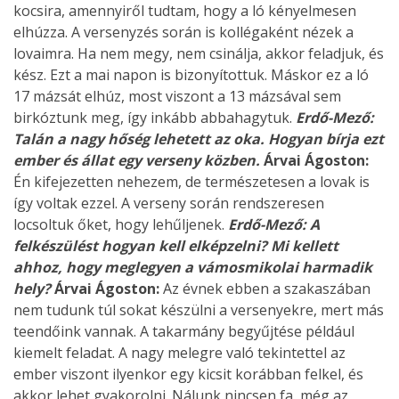
kocsira, amennyiről tudtam, hogy a ló kényelmesen
elhúzza. A versenyzés során is kollégaként nézek a
lovaimra. Ha nem megy, nem csinálja, akkor feladjuk, és
kész. Ezt a mai napon is bizonyítottuk. Máskor ez a ló
17 mázsát elhúz, most viszont a 13 mázsával sem
birkóztunk meg, így inkább abbahagytuk.
Erdő-Mező:
Talán a nagy hőség lehetett az oka. Hogyan bírja ezt
ember és állat egy verseny közben.
Árvai Ágoston:
Én kifejezetten nehezem, de természetesen a lovak is
így voltak ezzel. A verseny során rendszeresen
locsoltuk őket, hogy lehűljenek.
Erdő-Mező: A
felkészülést hogyan kell elképzelni? Mi kellett
ahhoz, hogy meglegyen a vámosmikolai harmadik
hely?
Árvai Ágoston:
Az évnek ebben a szakaszában
nem tudunk túl sokat készülni a versenyekre, mert más
teendőink vannak. A takarmány begyűjtése például
kiemelt feladat. A nagy melegre való tekintettel az
ember viszont ilyenkor egy kicsit korábban felkel, és
akkor lehet gyakorolni. Nálunk nincsen fa, még az