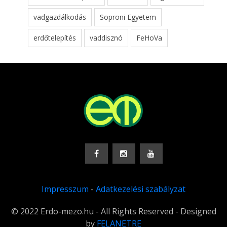
vadgazdálkodás
Soproni Egyetem
erdőtelepítés
vaddisznó
FeHoVa
Impresszum
-
Adatkezelési szabályzat
© 2022 Erdo-mezo.hu - All Rights Reserved - Designed
by
FELANETRE