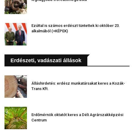
Ezúttal is számos erdészt tüntettek ki október 23.
alkalmából (+KÉPEK)
Erdészeti, vadászati állások
Álláshirdetés: erdész munkatársakat keres a Kozák-
Trans Kft.
Erdőmérnök oktatót keres a Déli Agrárszakképzési
Centrum