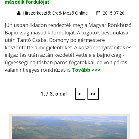
második fordulóját
Hírszerkesztő: Erdő-Mező Online
2015.07.20.
Júniusban Ikladon rendezték meg a Magyar Rönkhúzó
Bajnokság második fordulóját. A fogatok bevonulása
után Tantó Csaba, Domony polgármestere
köszöntötte a megjelenteket. A köszönetnyilvánítás és
eligazítás után aztán kezdetét vette a a bajnokság -
ügyességi hajtásban páros fogatokkal, de volt páros
valamint egyes rönkhúzás is.
Tovább >>>
1. / 3. oldal
>
>>