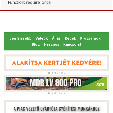
Function: require_once
Legfrissebb
Videók
Állás
Képek
Programok
Blog
Hasznos
Kapcsolat
h i r d e t é s
h i r d e t é s