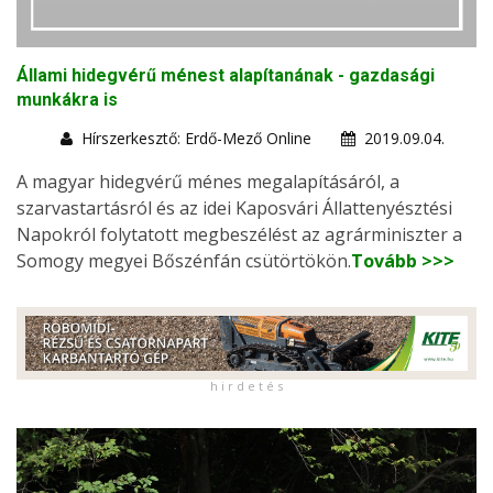
Állami hidegvérű ménest alapítanának - gazdasági
munkákra is
Hírszerkesztő: Erdő-Mező Online
2019.09.04.
A magyar hidegvérű ménes megalapításáról, a
szarvastartásról és az idei Kaposvári Állattenyésztési
Napokról folytatott megbeszélést az agrárminiszter a
Somogy megyei Bőszénfán csütörtökön.
Tovább >>>
h i r d e t é s