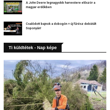
A John Deere legnagyobb harvestere először a
magyar erdőkben
Csalódott bajnok a dobogón + új fűrész debütált
Soponyán!
Ti küldtétek - Nap képe