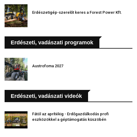
Erdészetigép-szerelőt keres a Forest Power Kft.
Erdészeti, vadászati programok
Austrofoma 2027
Erdészeti, vadászati videók
Fától az aprítékig - Erdőgazdálkodás profi
eszközökkel a géptámogatás küszöbén