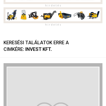
h i r d e t é s
h i r d e t é s
KERESÉSI TALÁLATOK ERRE A
CIMKÉRE:
INVEST KFT.