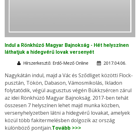
Indul a Rönkhúzó Magyar Bajnokság - Hét helyszínen
láthatjuk a hidegvérű lovak versenyét
Hírszerkesztő: Erdő-Mező Online
2017.04.06.
Nagykátán indul, majd a Vác és Sződliget közötti Flock-
pusztán, Tökön, Dabason, Vámosmikolás, Ikladon
folytatódik, végül augusztus végén Bükkzsércen zárul
az idei Rönkhúzó Magyar Bajnokság. 2017-ben tehát
összesen 7 helyszínen lehet majd munka közben,
versenyhelyzetben látni a hidegvérű lovakat, amelyek
közül több fakitermelésben dolgozik az ország
különböző pontjain.
Tovább >>>