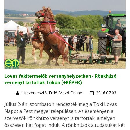
Lovas fakitermelők versenyhelyzetben - Rönkhúzó
versenyt tartottak Tökön (+KÉPEK)
Hírszerkesztő: Erdő-Mező Online
2016.07.03.
Július 2-án, szombaton rendezték meg a Töki Lovas
Napot a Pest megyei településen. Az eseményen a
szervezők rönkhúzó versenyt is tartottak, amelyen
összesen hat fogat indult. A rönkhúzók a tudásukat két