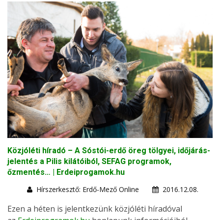
Közjóléti híradó – A Sóstói-erdő öreg tölgyei, időjárás-
jelentés a Pilis kilátóiból, SEFAG programok,
őzmentés… | Erdeiprogamok.hu
Hírszerkesztő: Erdő-Mező Online
2016.12.08.
Ezen a héten is jelentkezünk közjóléti híradóval