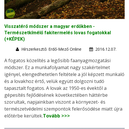
Visszatérő módszer a magyar erdőkben -
Természetkímélő fakitermelés lovas fogatokkal
(+KÉPEK)
Hírszerkesztő: Erdő-Mező Online
2016.12.07.
A fogatos közelítés a legősibb faanyagmozgatási
módszer. Ez a munkafolyamat nagy szakértelmet
igényel, elengedhetetlen feltétele a jól képzett munkaló
és a lovakhoz értő, velük együtt dolgozni tudó
tapasztalt fogatos. A lovak az 1950-es évektől a
gépesítés fejlődésének következtében háttérbe
szorultak, napjainkban viszont a környezet- és
természetvédelmi szempontok felerősödése miatt újra
előtérbe kerültek.
Tovább >>>