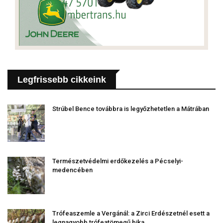
Legfrissebb cikkeink
Strúbel Bence továbbra is legyőzhetetlen a Mátrában
Természetvédelmi erdőkezelés a Pécselyi-
medencében
Trófeaszemle a Vergánál: a Zirci Erdészetnél esett a
legnagyobb trófeatömegű bika