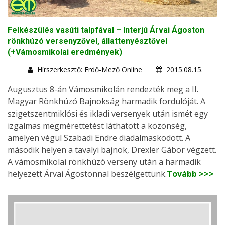
Felkészülés vasúti talpfával – Interjú Árvai Ágoston
rönkhúzó versenyzővel, állattenyésztővel
(+Vámosmikolai eredmények)
Hírszerkesztő: Erdő-Mező Online
2015.08.15.
Augusztus 8-án Vámosmikolán rendezték meg a II.
Magyar Rönkhúzó Bajnokság harmadik fordulóját. A
szigetszentmiklósi és ikladi versenyek után ismét egy
izgalmas megmérettetést láthatott a közönség,
amelyen végül Szabadi Endre diadalmaskodott. A
második helyen a tavalyi bajnok, Drexler Gábor végzett.
A vámosmikolai rönkhúzó verseny után a harmadik
helyezett Árvai Ágostonnal beszélgettünk.
Tovább >>>