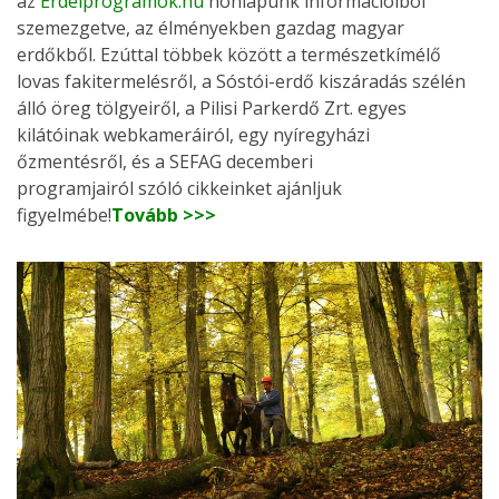
az
Erdeiprogramok.hu
honlapunk információiból
szemezgetve, az élményekben gazdag magyar
erdőkből. Ezúttal többek között a természetkímélő
lovas fakitermelésről, a Sóstói-erdő kiszáradás szélén
álló öreg tölgyeiről, a Pilisi Parkerdő Zrt. egyes
kilátóinak webkameráiról, egy nyíregyházi
őzmentésről, és a SEFAG decemberi
programjairól szóló cikkeinket ajánljuk
figyelmébe!
Tovább >>>