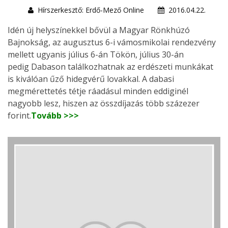
Hírszerkesztő: Erdő-Mező Online
2016.04.22.
Idén új helyszínekkel bővül a Magyar Rönkhúzó
Bajnokság, az augusztus 6-i vámosmikolai rendezvény
mellett ugyanis július 6-án Tökön, július 30-án
pedig Dabason találkozhatnak az erdészeti munkákat
is kiválóan űző hidegvérű lovakkal. A dabasi
megmérettetés tétje ráadásul minden eddiginél
nagyobb lesz, hiszen az összdíjazás több százezer
forint.
Tovább >>>