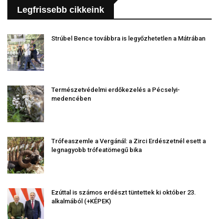
Legfrissebb cikkeink
Strúbel Bence továbbra is legyőzhetetlen a Mátrában
Természetvédelmi erdőkezelés a Pécselyi-
medencében
Trófeaszemle a Vergánál: a Zirci Erdészetnél esett a
legnagyobb trófeatömegű bika
Ezúttal is számos erdészt tüntettek ki október 23.
alkalmából (+KÉPEK)