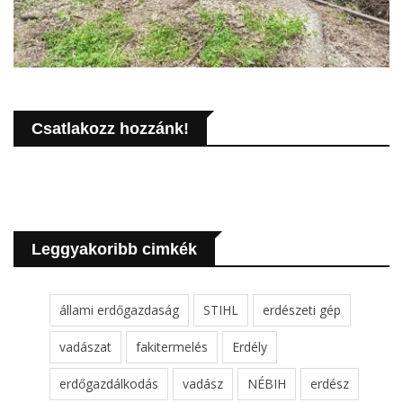
Csatlakozz hozzánk!
Leggyakoribb cimkék
állami erdőgazdaság
STIHL
erdészeti gép
vadászat
fakitermelés
Erdély
erdőgazdálkodás
vadász
NÉBIH
erdész