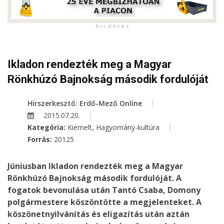
h i r d e t é s
Ikladon rendezték meg a Magyar
Rönkhúzó Bajnokság második fordulóját
Hírszerkesztő: Erdő-Mező Online
2015.07.20.
,
Kategória:
Kiemelt
Hagyomány-kultúra
Forrás:
20125
Júniusban Ikladon rendezték meg a Magyar
Rönkhúzó Bajnokság második fordulóját. A
fogatok bevonulása után Tantó Csaba, Domony
polgármestere köszöntötte a megjelenteket. A
köszönetnyilvánítás és eligazítás után aztán