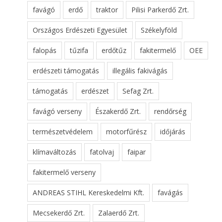
favágó
erdő
traktor
Pilisi Parkerdő Zrt.
Országos Erdészeti Egyesület
Székelyföld
falopás
tűzifa
erdőtűz
fakitermelő
OEE
erdészeti támogatás
illegális fakivágás
támogatás
erdészet
Sefag Zrt.
favágó verseny
Északerdő Zrt.
rendőrség
természetvédelem
motorfűrész
időjárás
klímaváltozás
fatolvaj
faipar
fakitermelő verseny
ANDREAS STIHL Kereskedelmi Kft.
favágás
Mecsekerdő Zrt.
Zalaerdő Zrt.