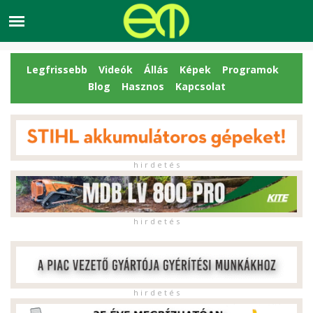
Legfrissebb
Videók
Állás
Képek
Programok
Blog
Hasznos
Kapcsolat
h i r d e t é s
h i r d e t é s
h i r d e t é s