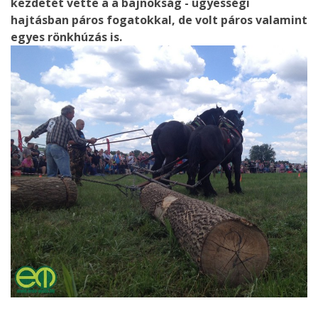
kezdetét vette a a bajnokság - ügyességi
hajtásban páros fogatokkal, de volt páros valamint
egyes rönkhúzás is.