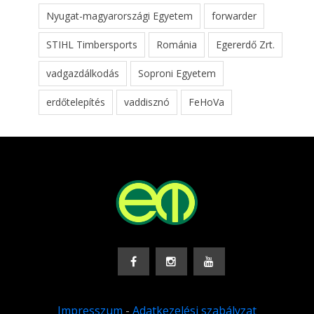
Nyugat-magyarországi Egyetem
forwarder
STIHL Timbersports
Románia
Egererdő Zrt.
vadgazdálkodás
Soproni Egyetem
erdőtelepítés
vaddisznó
FeHoVa
Impresszum
-
Adatkezelési szabályzat