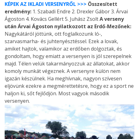
KÉPEK AZ IKLADI VERSENYRŐL >>>
Összesített
eredmény:
1. Szabadi Endre 2. Drexler Gábor 3. Árvai
Ágoston 4. Kovács Gellért 5. Juhász Zsolt
A verseny
után Árvai Ágoston nyilatkozott az Erdő-Mezőnek:
Nagykátáról jöttünk, ott foglalkozunk ló-,
szarvasmarha- és juhtenyésztéssel. Ezek a lovak,
amiket hajtok, valamikor az erdőben dolgoztak, és
gondoltam, hogy emiatt a versenyen is jól szerepelnek
majd. Télen velük takarmányozzuk az állatokat, akkor
komoly munkát végeznek. A versenyre külön nem
igazán készülnek. Ha meghívnak, nagyon szívesen
eljövünk ezekre a megmérettetésre, hogy ez a sport ne
haljon ki, sőt fejlődjön. Most vagyok második
versenyen.