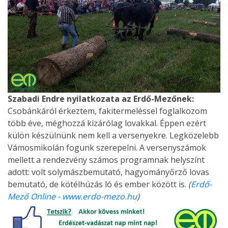
Szabadi Endre nyilatkozata az Erdő-Mezőnek:
Csobánkáról érkeztem, fakitermeléssel foglalkozom
több éve, méghozzá kizárólag lovakkal. Éppen ezért
külön készülnünk nem kell a versenyekre. Legközelebb
Vámosmikolán fogunk szerepelni. A versenyszámok
mellett a rendezvény számos programnak helyszínt
adott: volt solymászbemutató, hagyományőrző lovas
bemutató, de kötélhúzás ló és ember között is.
(
Erdő-
Mező Online - www.erdo-mezo.hu
)