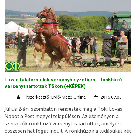
Lovas fakitermelők versenyhelyzetben - Rönkhúzó
versenyt tartottak Tökön (+KÉPEK)
Hírszerkesztő: Erdő-Mező Online
2016.07.03.
Július 2-án, szombaton rendezték meg a Töki Lovas
Napot a Pest megyei településen. Az eseményen a
szervezők rönkhúzó versenyt is tartottak, amelyen
összesen hat fogat indult. A rönkhúzók a tudásukat két