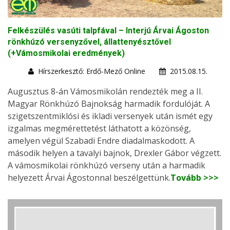
Felkészülés vasúti talpfával – Interjú Árvai Ágoston
rönkhúzó versenyzővel, állattenyésztővel
(+Vámosmikolai eredmények)
Hírszerkesztő: Erdő-Mező Online
2015.08.15.
Augusztus 8-án Vámosmikolán rendezték meg a II.
Magyar Rönkhúzó Bajnokság harmadik fordulóját. A
szigetszentmiklósi és ikladi versenyek után ismét egy
izgalmas megmérettetést láthatott a közönség,
amelyen végül Szabadi Endre diadalmaskodott. A
második helyen a tavalyi bajnok, Drexler Gábor végzett.
A vámosmikolai rönkhúzó verseny után a harmadik
helyezett Árvai Ágostonnal beszélgettünk.
Tovább >>>