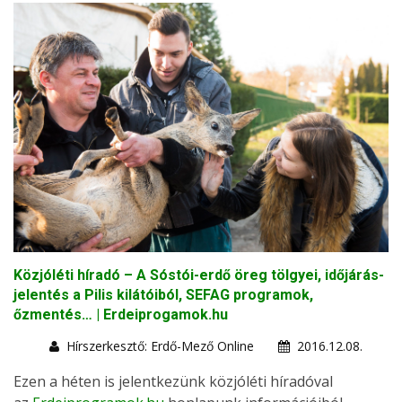
Közjóléti híradó – A Sóstói-erdő öreg tölgyei, időjárás-
jelentés a Pilis kilátóiból, SEFAG programok,
őzmentés… | Erdeiprogamok.hu
Hírszerkesztő: Erdő-Mező Online
2016.12.08.
Ezen a héten is jelentkezünk közjóléti híradóval