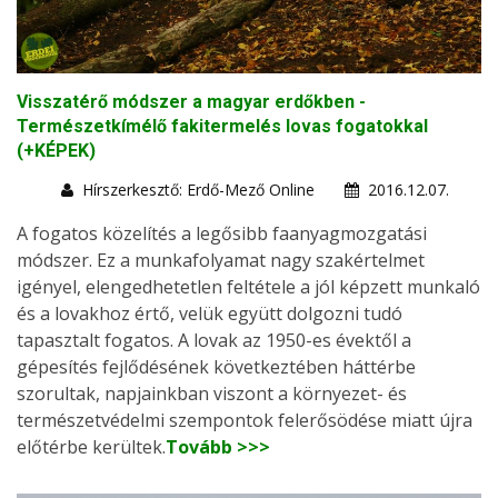
Visszatérő módszer a magyar erdőkben -
Természetkímélő fakitermelés lovas fogatokkal
(+KÉPEK)
Hírszerkesztő: Erdő-Mező Online
2016.12.07.
A fogatos közelítés a legősibb faanyagmozgatási
módszer. Ez a munkafolyamat nagy szakértelmet
igényel, elengedhetetlen feltétele a jól képzett munkaló
és a lovakhoz értő, velük együtt dolgozni tudó
tapasztalt fogatos. A lovak az 1950-es évektől a
gépesítés fejlődésének következtében háttérbe
szorultak, napjainkban viszont a környezet- és
természetvédelmi szempontok felerősödése miatt újra
előtérbe kerültek.
Tovább >>>