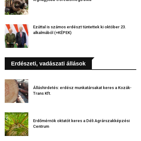
Ezúttal is számos erdészt tüntettek ki október 23.
alkalmából (+KÉPEK)
Erdészeti, vadászati állások
Álláshirdetés: erdész munkatársakat keres a Kozák-
Trans Kft.
Erdőmérnök oktatót keres a Déli Agrárszakképzési
Centrum