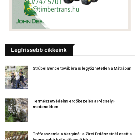
Legfrissebb cikkeink
Strúbel Bence továbbra is legyőzhetetlen a Mátrában
Természetvédelmi erdőkezelés a Pécselyi-
medencében
Trófeaszemle a Vergánál: a Zirci Erdészetnél esett a
legnagyobb trófeatömegű bika