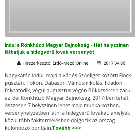
Indul a Rönkhúzó Magyar Bajnokság - Hét helyszínen
láthatjuk a hidegvérű lovak versenyét
Hírszerkesztő: Erdő-Mező Online
2017.04.06.
Nagykátán indul, majd a Vác és Sződliget közötti Flock-
pusztán, Tökön, Dabason, Vámosmikolás, Ikladon
folytatódik, végül augusztus végén Bükkzsércen zárul
az idei Rönkhúzó Magyar Bajnokság. 2017-ben tehát
összesen 7 helyszínen lehet majd munka közben,
versenyhelyzetben látni a hidegvérű lovakat, amelyek
közül több fakitermelésben dolgozik az ország
különböző pontjain.
Tovább >>>