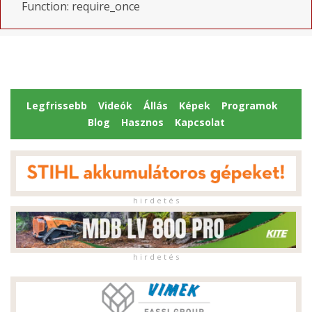
Function: require_once
Legfrissebb
Videók
Állás
Képek
Programok
Blog
Hasznos
Kapcsolat
h i r d e t é s
h i r d e t é s