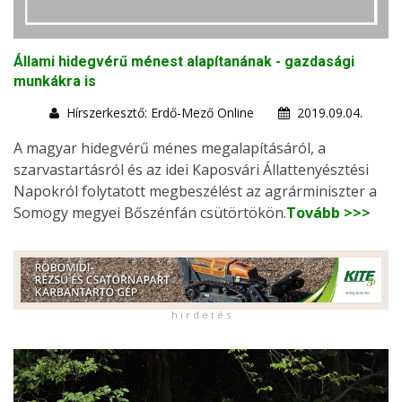
Állami hidegvérű ménest alapítanának - gazdasági
munkákra is
Hírszerkesztő: Erdő-Mező Online
2019.09.04.
A magyar hidegvérű ménes megalapításáról, a
szarvastartásról és az idei Kaposvári Állattenyésztési
Napokról folytatott megbeszélést az agrárminiszter a
Somogy megyei Bőszénfán csütörtökön.
Tovább >>>
h i r d e t é s