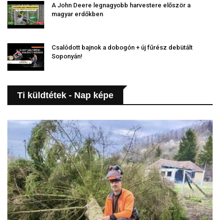
A John Deere legnagyobb harvestere először a
magyar erdőkben
Csalódott bajnok a dobogón + új fűrész debütált
Soponyán!
Ti küldtétek - Nap képe