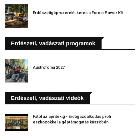
Erdészetigép-szerelőt keres a Forest Power Kft.
Erdészeti, vadászati programok
Austrofoma 2027
Erdészeti, vadászati videók
Fától az aprítékig - Erdőgazdálkodás profi
eszközökkel a géptámogatás küszöbén