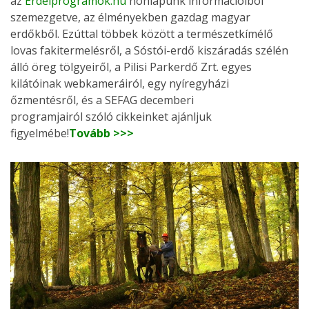
az
Erdeiprogramok.hu
honlapunk információiból
szemezgetve, az élményekben gazdag magyar
erdőkből. Ezúttal többek között a természetkímélő
lovas fakitermelésről, a Sóstói-erdő kiszáradás szélén
álló öreg tölgyeiről, a Pilisi Parkerdő Zrt. egyes
kilátóinak webkameráiról, egy nyíregyházi
őzmentésről, és a SEFAG decemberi
programjairól szóló cikkeinket ajánljuk
figyelmébe!
Tovább >>>