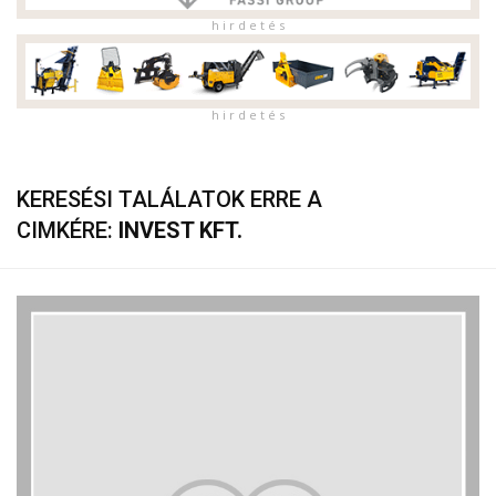
h i r d e t é s
h i r d e t é s
KERESÉSI TALÁLATOK ERRE A
CIMKÉRE:
INVEST KFT.