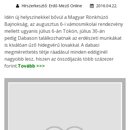
Hírszerkesztő: Erdő-Mező Online
2016.04.22.
Idén új helyszínekkel bővül a Magyar Rönkhúzó
Bajnokság, az augusztus 6-i vámosmikolai rendezvény
mellett ugyanis július 6-án Tökön, július 30-án
pedig Dabason találkozhatnak az erdészeti munkákat
is kiválóan űző hidegvérű lovakkal. A dabasi
megmérettetés tétje ráadásul minden eddiginél
nagyobb lesz, hiszen az összdíjazás több százezer
forint.
Tovább >>>