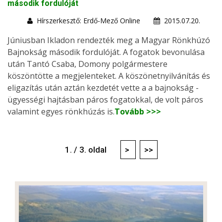
második fordulóját
Hírszerkesztő: Erdő-Mező Online
2015.07.20.
Júniusban Ikladon rendezték meg a Magyar Rönkhúzó
Bajnokság második fordulóját. A fogatok bevonulása
után Tantó Csaba, Domony polgármestere
köszöntötte a megjelenteket. A köszönetnyilvánítás és
eligazítás után aztán kezdetét vette a a bajnokság -
ügyességi hajtásban páros fogatokkal, de volt páros
valamint egyes rönkhúzás is.
Tovább >>>
1. / 3. oldal
>
>>