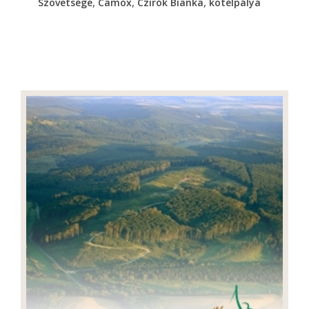
,
,
,
Szövetsége
Camox
Czirók Bianka
kötélpálya