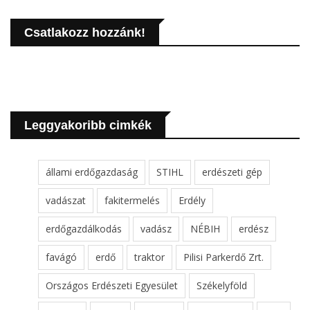
Csatlakozz hozzánk!
Leggyakoribb cimkék
állami erdőgazdaság
STIHL
erdészeti gép
vadászat
fakitermelés
Erdély
erdőgazdálkodás
vadász
NÉBIH
erdész
favágó
erdő
traktor
Pilisi Parkerdő Zrt.
Országos Erdészeti Egyesület
Székelyföld