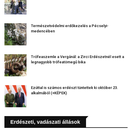
Természetvédelmi erdőkezelés a Pécselyi-
medencében
Trófeaszemle a Vergánál: a Zirci Erdészetnél esett a
legnagyobb trófeatömegű bika
Ezúttal is számos erdészt tüntettek ki október 23.
alkalmából (+KÉPEK)
Erdészeti, vadászati állások