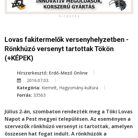
h i r d e t é s
Lovas fakitermelők versenyhelyzetben -
Rönkhúzó versenyt tartottak Tökön
(+KÉPEK)
Hírszerkesztő: Erdő-Mező Online
2016.07.03.
,
Kategória:
Kiemelt
Hagyomány-kultúra
Forrás:
33563
Július 2-án, szombaton rendezték meg a Töki Lovas
Napot a Pest megyei településen. Az eseményen a
szervezők rönkhúzó versenyt is tartottak, amelyen
összesen hat fogat indult. A rönkhúzók a