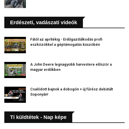
Erdészeti, vadászati videók
Fától az aprítékig - Erdőgazdálkodás profi
eszközökkel a géptámogatás küszöbén
A John Deere legnagyobb harvestere először a
magyar erdőkben
Csalódott bajnok a dobogón + új fűrész debütált
Soponyán!
Ti küldtétek - Nap képe