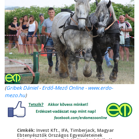
(
Gribek Dániel
-
Erdő-Mező Online - www.erdo-
mezo.hu
)
,
,
,
Cimkék:
Invest Kft.
IFA
Timberjack
Magyar
Ebtenyésztők Országos Egyesületeinek