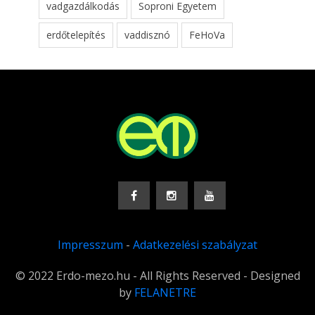
vadgazdálkodás
Soproni Egyetem
erdőtelepítés
vaddisznó
FeHoVa
Impresszum
-
Adatkezelési szabályzat
© 2022 Erdo-mezo.hu - All Rights Reserved - Designed
by
FELANETRE