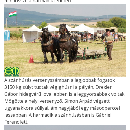
mindössze a harmadik lehetett.
A szánhúzás versenyszámban a legjobbak fogatok
3150 kg súlyt tudtak végighúzni a pályán, Drexler
Gábor hidegvérű lovai ebben is a leggyorsabbak voltak.
Mögötte a helyi versenyző, Simon Árpád végzett
ugyanakkora súllyal, ám nagyjából egy másodperccel
lassabban. A harmadik a szánhúzásban is Gábriel
Ferenc lett.