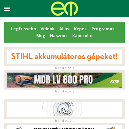
Legfrissebb
Videók
Állás
Képek
Programok
Blog
Hasznos
Kapcsolat
h i r d e t é s
h i r d e t é s
h i r d e t é s