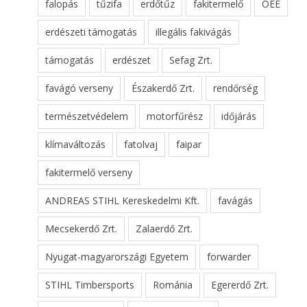
falopás
tűzifa
erdőtűz
fakitermelő
OEE
erdészeti támogatás
illegális fakivágás
támogatás
erdészet
Sefag Zrt.
favágó verseny
Északerdő Zrt.
rendőrség
természetvédelem
motorfűrész
időjárás
klímaváltozás
fatolvaj
faipar
fakitermelő verseny
ANDREAS STIHL Kereskedelmi Kft.
favágás
Mecsekerdő Zrt.
Zalaerdő Zrt.
Nyugat-magyarországi Egyetem
forwarder
STIHL Timbersports
Románia
Egererdő Zrt.