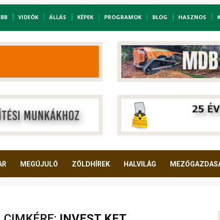
EBB
VIDEÓK
ÁLLÁS
KÉPEK
PROGRAMOK
BLOG
HASZNOS
AR
MEGÚJULÓ
ZÖLDHÍREK
HALVILÁG
MEZŐGAZDAS
A CIMKÉRE:
INVEST KFT.