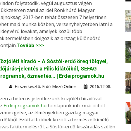
kladon folytatódik, végül augusztus végén
ükkzsércen zárul az idei Rönkhúzó Magyar
ajnokság. 2017-ben tehát összesen 7 helyszínen
ehet majd munka közben, versenyhelyzetben látni a
idegvérű lovakat, amelyek közül több
akitermelésben dolgozik az ország különböző
ontjain.
Tovább >>>
özjóléti híradó – A Sóstói-erdő öreg tölgyei,
dőjárás-jelentés a Pilis kilátóiból, SEFAG
programok, őzmentés… | Erdeiprogamok.hu
Hírszerkesztő: Erdő-Mező Online
2016.12.08.
zen a héten is jelentkezünk közjóléti híradóval
az
Erdeiprogramok.hu
honlapunk információiból
zemezgetve, az élményekben gazdag magyar
rdőkből. Ezúttal többek között a természetkímélő
ovas fakitermelésről, a Sóstói-erdő kiszáradás szélén