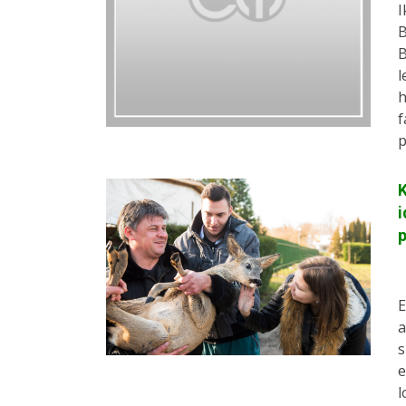
I
B
B
l
h
f
p
K
i
E
s
e
l