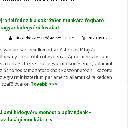
jra felfedezik a sokrétűen munkára fogható
agyar hidegvérű lovakat
Hírszerkesztő: Erdő-Mező Online
2020.09.02.
olyamatosan emelkedett az őshonos lófajták
llománya az utóbbi öt évben az Agrárminisztérium
s a tenyésztők szoros együttműködésének, valamint
z őshonos támogatásoknak köszönhetően - közölte
z Agrárminisztérium parlamenti államtitkára kedden
iszaföldváron.
Tovább >>>
llami hidegvérű ménest alapítanának -
gazdasági munkákra is