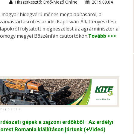
Hírszerkesztő: Erdő-Mező Online
2019.09.04.
 magyar hidegvérű ménes megalapításáról, a
zarvastartásról és az idei Kaposvári Állattenyésztési
apokról folytatott megbeszélést az agrárminiszter a
omogy megyei Bőszénfán csütörtökön.
Tovább >>>
h i r d e t é s
rdészeti gépek a zajzoni erdőkből - Az erdélyi
orest Romania kiállításon jártunk (+Videó)