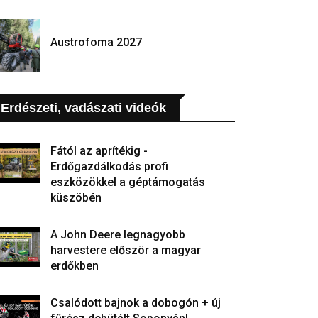
Austrofoma 2027
Erdészeti, vadászati videók
Fától az aprítékig -
Erdőgazdálkodás profi
eszközökkel a géptámogatás
küszöbén
A John Deere legnagyobb
harvestere először a magyar
erdőkben
Csalódott bajnok a dobogón + új