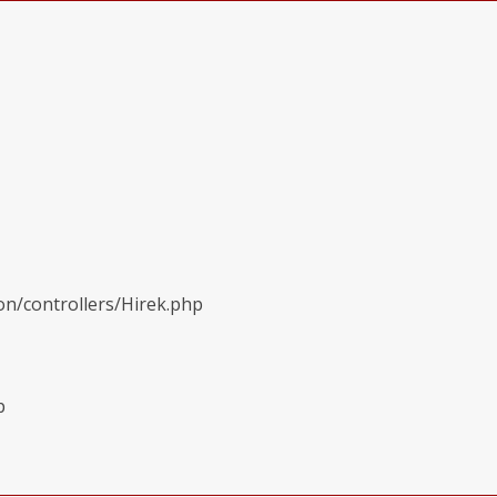
on/controllers/Hirek.php
p