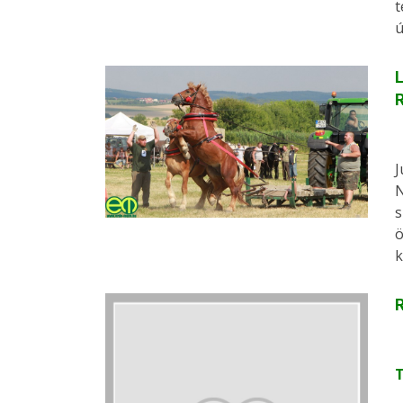
t
ú
L
R
J
N
s
ö
k