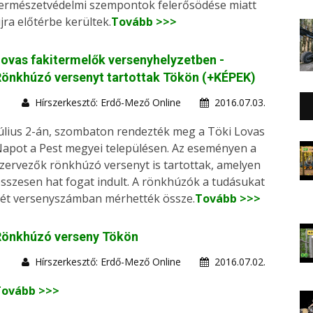
ermészetvédelmi szempontok felerősödése miatt
jra előtérbe kerültek.
Tovább >>>
ovas fakitermelők versenyhelyzetben -
önkhúzó versenyt tartottak Tökön (+KÉPEK)
Hírszerkesztő: Erdő-Mező Online
2016.07.03.
úlius 2-án, szombaton rendezték meg a Töki Lovas
apot a Pest megyei településen. Az eseményen a
zervezők rönkhúzó versenyt is tartottak, amelyen
sszesen hat fogat indult. A rönkhúzók a tudásukat
ét versenyszámban mérhették össze.
Tovább >>>
Rönkhúzó verseny Tökön
Hírszerkesztő: Erdő-Mező Online
2016.07.02.
Tovább >>>