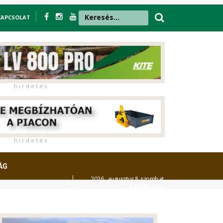
KAPCSOLAT
h i r d e t é s
h i r d e t é s
ÁG
2026. augusztus 8. szombat,
László
napja