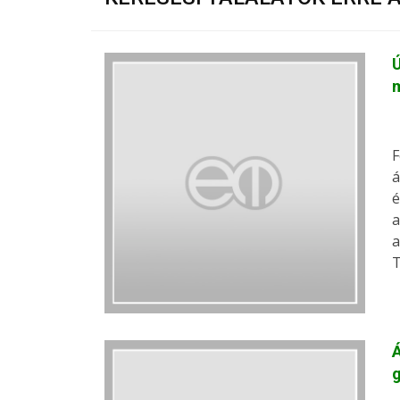
Ú
m
F
á
é
a
a
T
Á