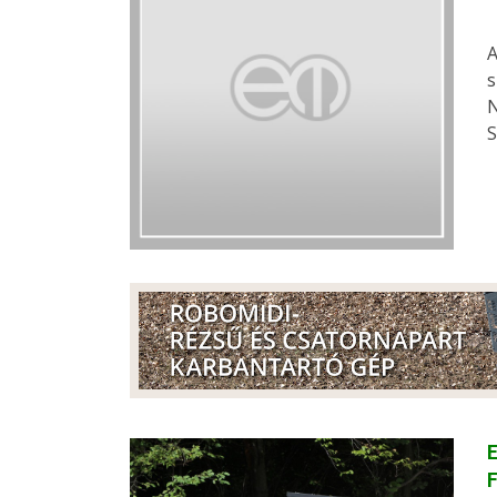
A
s
N
S
E
F