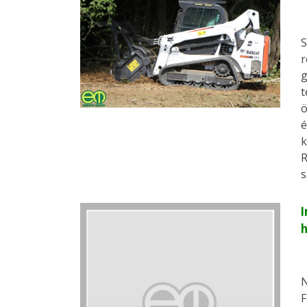
S
r
g
t
ö
é
k
R
s
I
h
N
F