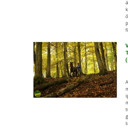
á
k
ő
p
f
V
T
A
m
i
m
t
g
s