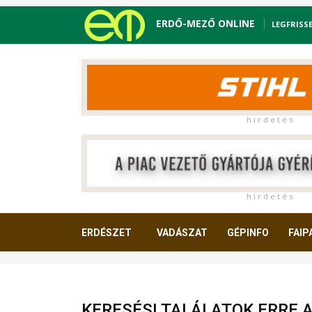
ERDŐ-MEZŐ ONLINE
LEGFRISS
h i r d e t é s
h i r d e t é s
ERDÉSZET
VADÁSZAT
GÉPINFO
FAIP
OLVASNIVALÓ
KERESÉSI TALÁLATOK ERRE 