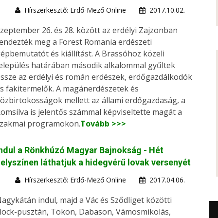
Hírszerkesztő: Erdő-Mező Online
2017.10.02.
zeptember 26. és 28. között az erdélyi Zajzonban
endezték meg a Forest Romania erdészeti
épbemutatót és kiállítást. A Brassóhoz közeli
elepülés határában második alkalommal gyűltek
ssze az erdélyi és román erdészek, erdőgazdálkodók
s fakitermelők. A magánerdészetek és
özbirtokosságok mellett az állami erdőgazdaság, a
omsilva is jelentős számmal képviseltette magát a
zakmai programokon.
Tovább >>>
ndul a Rönkhúzó Magyar Bajnokság - Hét
elyszínen láthatjuk a hidegvérű lovak versenyét
Hírszerkesztő: Erdő-Mező Online
2017.04.06.
agykátán indul, majd a Vác és Sződliget közötti
lock-pusztán, Tökön, Dabason, Vámosmikolás,