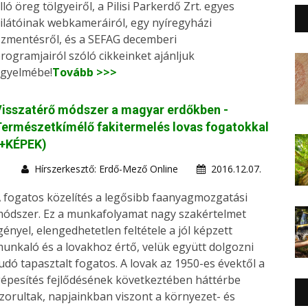
lló öreg tölgyeiről, a Pilisi Parkerdő Zrt. egyes
ilátóinak webkameráiról, egy nyíregyházi
zmentésről, és a SEFAG decemberi
rogramjairól szóló cikkeinket ajánljuk
igyelmébe!
Tovább >>>
isszatérő módszer a magyar erdőkben -
ermészetkímélő fakitermelés lovas fogatokkal
(+KÉPEK)
Hírszerkesztő: Erdő-Mező Online
2016.12.07.
 fogatos közelítés a legősibb faanyagmozgatási
ódszer. Ez a munkafolyamat nagy szakértelmet
gényel, elengedhetetlen feltétele a jól képzett
unkaló és a lovakhoz értő, velük együtt dolgozni
udó tapasztalt fogatos. A lovak az 1950-es évektől a
épesítés fejlődésének következtében háttérbe
zorultak, napjainkban viszont a környezet- és