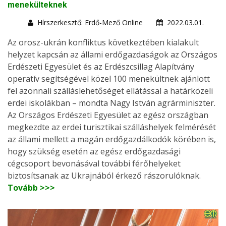
menekülteknek
Hírszerkesztő: Erdő-Mező Online
2022.03.01.
Az orosz-ukrán konfliktus következtében kialakult
helyzet kapcsán az állami erdőgazdaságok az Országos
Erdészeti Egyesület és az Erdészcsillag Alapítvány
operatív segítségével közel 100 menekültnek ajánlott
fel azonnali szálláslehetőséget ellátással a határközeli
erdei iskolákban – mondta Nagy István agrárminiszter.
Az Országos Erdészeti Egyesület az egész országban
megkezdte az erdei turisztikai szálláshelyek felmérését
az állami mellett a magán erdőgazdálkodók körében is,
hogy szükség esetén az egész erdőgazdasági
cégcsoport bevonásával további férőhelyeket
biztosítsanak az Ukrajnából érkező rászorulóknak.
Tovább >>>