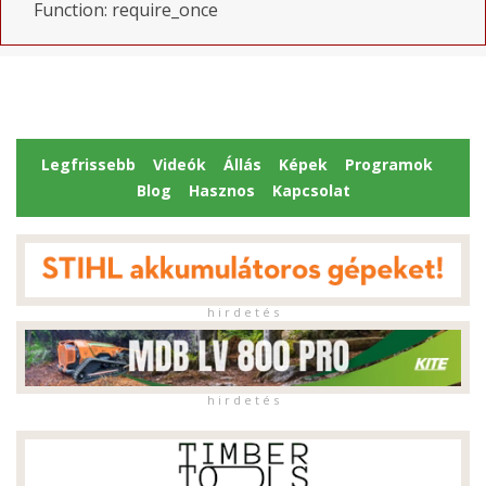
Function: require_once
Legfrissebb
Videók
Állás
Képek
Programok
Blog
Hasznos
Kapcsolat
h i r d e t é s
h i r d e t é s