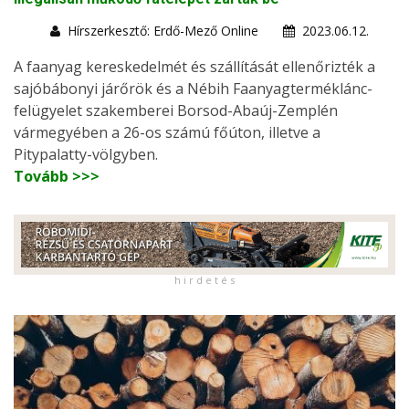
Hírszerkesztő: Erdő-Mező Online
2023.06.12.
A faanyag kereskedelmét és szállítását ellenőrizték a
sajóbábonyi járőrök és a Nébih Faanyagterméklánc-
felügyelet szakemberei Borsod-Abaúj-Zemplén
vármegyében a 26-os számú főúton, illetve a
Pitypalatty-völgyben.
Tovább >>>
h i r d e t é s