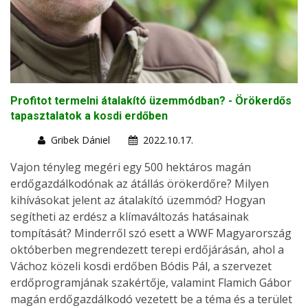
Profitot termelni átalakító üzemmódban? - Örökerdős
tapasztalatok a kosdi erdőben
Gribek Dániel
2022.10.17.
Vajon tényleg megéri egy 500 hektáros magán
erdőgazdálkodónak az átállás örökerdőre? Milyen
kihívásokat jelent az átalakító üzemmód? Hogyan
segítheti az erdész a klímaváltozás hatásainak
tompítását? Minderről szó esett a WWF Magyarország
októberben megrendezett terepi erdőjárásán, ahol a
Váchoz közeli kosdi erdőben Bódis Pál, a szervezet
erdőprogramjának szakértője, valamint Flamich Gábor
magán erdőgazdálkodó vezetett be a téma és a terület