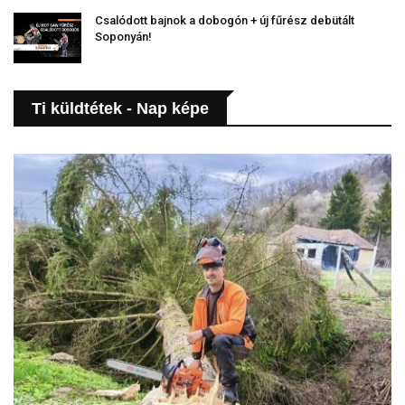
Csalódott bajnok a dobogón + új fűrész debütált
Soponyán!
Ti küldtétek - Nap képe