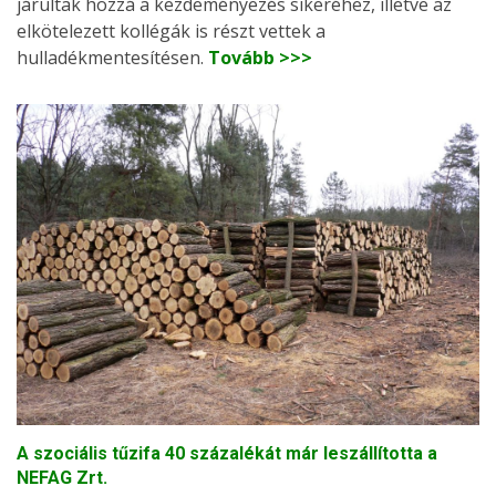
járultak hozzá a kezdeményezés sikeréhez, illetve az
elkötelezett kollégák is részt vettek a
hulladékmentesítésen.
Tovább >>>
A szociális tűzifa 40 százalékát már leszállította a
NEFAG Zrt.