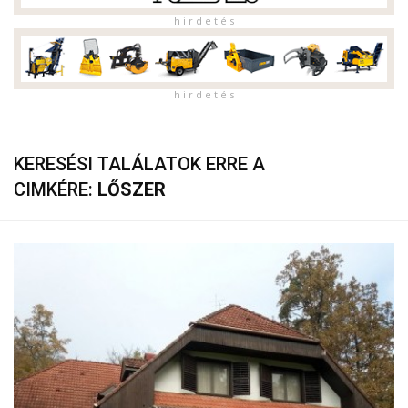
h i r d e t é s
h i r d e t é s
KERESÉSI TALÁLATOK ERRE A
CIMKÉRE:
LŐSZER