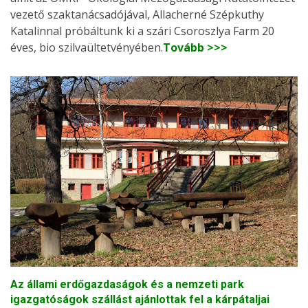
vezető szaktanácsadójával, Allacherné Szépkuthy
Katalinnal próbáltunk ki a szári Csoroszlya Farm 20
éves, bio szilvaültetvényében.
Tovább >>>
Az állami erdőgazdaságok és a nemzeti park
igazgatóságok szállást ajánlottak fel a kárpátaljai