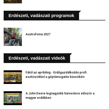
Erdészeti, vadászati programok
Austrofoma 2027
Erdészeti, vadászati videók
Fától az aprítékig - Erdőgazdálkodás profi
eszközökkel a géptámogatás küszöbén
A John Deere legnagyobb harvestere először a
magyar erdőkben