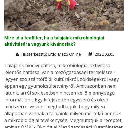
Mire jó a teafilter, ha a talajaink mikrobiológiai
aktivitására vagyunk kíváncsiak?
Hírszerkesztő: Erdő-Mező Online
2022.03.03.
Talajaink biodiverzitása, mikrobiológiai aktivitása
jelentős hatással van a mezőgazdasági termelésre -
legyen szó szántóföldi kultúrákról, zöldségekről vagy
éppen egy gyümölcsültetvényről. Amit azonban nem
látunk, arról sok esetben nincsen kellő mennyiségű
információnk. Egy kifejezetten egyszerű és olcsó
módszerrel viszont megtudhatjuk, hogy milyen
állapotban vannak a talajaink, milyen mértékű bennük
a mikrobiológiai tevékenység. Megmutatjuk a receptet,
amit az ÖMKi - Ökológiai Mezőgazdasági Kutatóintézet