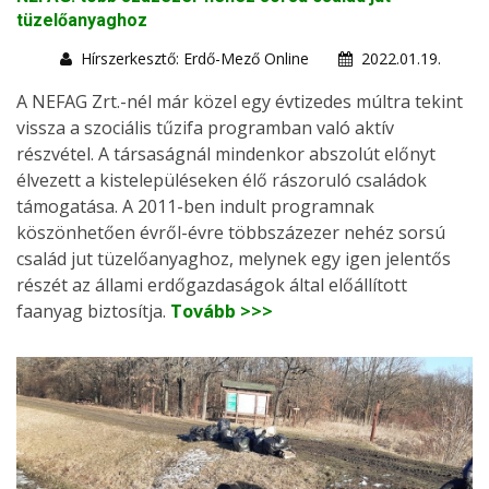
tüzelőanyaghoz
Hírszerkesztő: Erdő-Mező Online
2022.01.19.
A NEFAG Zrt.-nél már közel egy évtizedes múltra tekint
vissza a szociális tűzifa programban való aktív
részvétel. A társaságnál mindenkor abszolút előnyt
élvezett a kistelepüléseken élő rászoruló családok
támogatása. A 2011-ben indult programnak
köszönhetően évről-évre többszázezer nehéz sorsú
család jut tüzelőanyaghoz, melynek egy igen jelentős
részét az állami erdőgazdaságok által előállított
faanyag biztosítja.
Tovább >>>