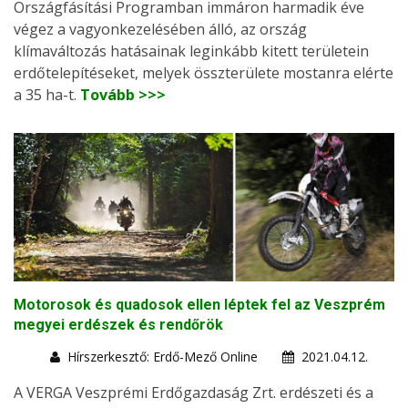
Országfásítási Programban immáron harmadik éve
végez a vagyonkezelésében álló, az ország
klímaváltozás hatásainak leginkább kitett területein
erdőtelepítéseket, melyek összterülete mostanra elérte
a 35 ha-t.
Tovább >>>
Motorosok és quadosok ellen léptek fel az Veszprém
megyei erdészek és rendőrök
Hírszerkesztő: Erdő-Mező Online
2021.04.12.
A VERGA Veszprémi Erdőgazdaság Zrt. erdészeti és a