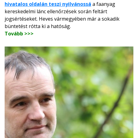
hivatalos oldalán teszi nyilvánossá
a faanyag
kereskedelmi lánc ellenőrzések során feltárt
jogsértéseket. Heves vármegyében már a sokadik
büntetést rótta ki a hatóság.
Tovább >>>