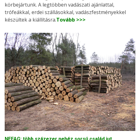
körbejártunk. A legtöbben vadászati ajánlattal,
trófeákkal, erdei szállásokkal, vadászfestményekkel
készültek a kiállításra.
Tovább >>>
NEFAG: több százezer nehéz sorsú család jut