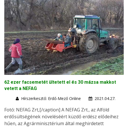
62 ezer facsemetét ültetett el és 30 mázsa makkot
vetett a NEFAG
Hírszerkesztő: Erdő-Mező Online
2021.04.27.
Fotó: NEFAG Zrt,[/caption] A NEFAG Zrt., az Alföld
erdősültségének növeléséért küzdő erdész elődeihez
hűen, az Agrárminisztérium által meghirdetett