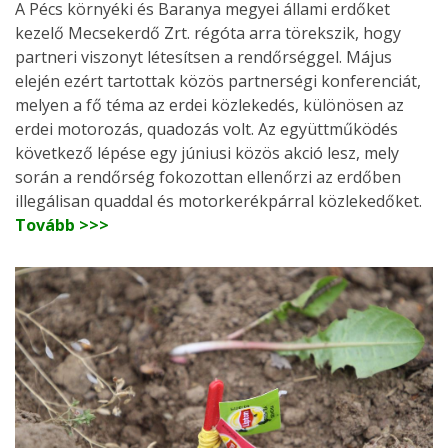
A Pécs környéki és Baranya megyei állami erdőket
kezelő Mecsekerdő Zrt. régóta arra törekszik, hogy
partneri viszonyt létesítsen a rendőrséggel. Május
elején ezért tartottak közös partnerségi konferenciát,
melyen a fő téma az erdei közlekedés, különösen az
erdei motorozás, quadozás volt. Az együttműködés
következő lépése egy júniusi közös akció lesz, mely
során a rendőrség fokozottan ellenőrzi az erdőben
illegálisan quaddal és motorkerékpárral közlekedőket.
Tovább >>>