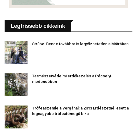
Legfrissebb cikkeink
Strúbel Bence továbbra is legyőzhetetlen a Mátrában
Természetvédelmi erdőkezelés a Pécselyi-
medencében
Trófeaszemle a Vergánál: a Zirci Erdészetnél esett a
legnagyobb trófeatömegű bika