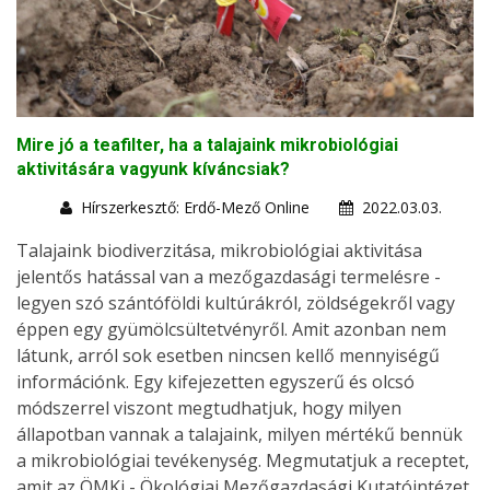
Mire jó a teafilter, ha a talajaink mikrobiológiai
aktivitására vagyunk kíváncsiak?
Hírszerkesztő: Erdő-Mező Online
2022.03.03.
Talajaink biodiverzitása, mikrobiológiai aktivitása
jelentős hatással van a mezőgazdasági termelésre -
legyen szó szántóföldi kultúrákról, zöldségekről vagy
éppen egy gyümölcsültetvényről. Amit azonban nem
látunk, arról sok esetben nincsen kellő mennyiségű
információnk. Egy kifejezetten egyszerű és olcsó
módszerrel viszont megtudhatjuk, hogy milyen
állapotban vannak a talajaink, milyen mértékű bennük
a mikrobiológiai tevékenység. Megmutatjuk a receptet,
amit az ÖMKi - Ökológiai Mezőgazdasági Kutatóintézet