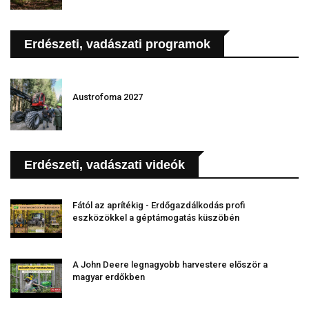
Erdészeti, vadászati programok
Austrofoma 2027
Erdészeti, vadászati videók
Fától az aprítékig - Erdőgazdálkodás profi
eszközökkel a géptámogatás küszöbén
A John Deere legnagyobb harvestere először a
magyar erdőkben