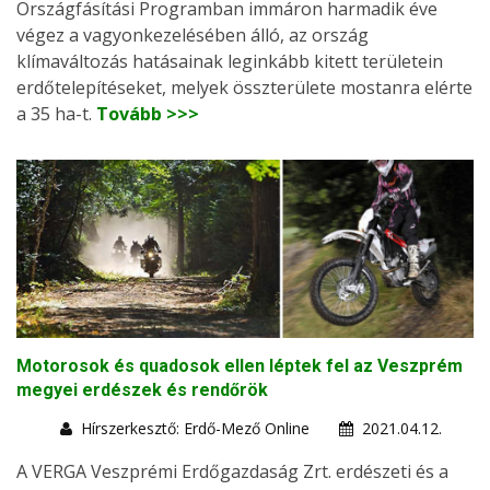
Országfásítási Programban immáron harmadik éve
végez a vagyonkezelésében álló, az ország
klímaváltozás hatásainak leginkább kitett területein
erdőtelepítéseket, melyek összterülete mostanra elérte
a 35 ha-t.
Tovább >>>
Motorosok és quadosok ellen léptek fel az Veszprém
megyei erdészek és rendőrök
Hírszerkesztő: Erdő-Mező Online
2021.04.12.
A VERGA Veszprémi Erdőgazdaság Zrt. erdészeti és a