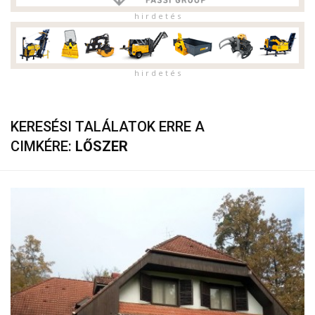
h i r d e t é s
h i r d e t é s
KERESÉSI TALÁLATOK ERRE A
CIMKÉRE:
LŐSZER