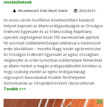
menekülteknek
Hírszerkesztő: Erdő-Mező Online
2022.03.01.
Az orosz-ukrán konfliktus következtében kialakult
helyzet kapcsán az állami erdőgazdaságok az Országos
Erdészeti Egyesület és az Erdészcsillag Alapítvány
operatív segítségével közel 100 menekültnek ajánlott
fel azonnali szálláslehetőséget ellátással a határközeli
erdei iskolákban – mondta Nagy István agrárminiszter.
Az Országos Erdészeti Egyesület az egész országban
megkezdte az erdei turisztikai szálláshelyek felmérését
az állami mellett a magán erdőgazdálkodók körében is,
hogy szükség esetén az egész erdőgazdasági
cégcsoport bevonásával további férőhelyeket
biztosítsanak az Ukrajnából érkező rászorulóknak.
Tovább >>>