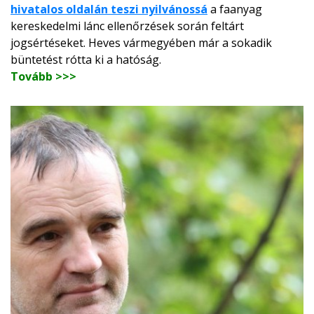
hivatalos oldalán teszi nyilvánossá
a faanyag
kereskedelmi lánc ellenőrzések során feltárt
jogsértéseket. Heves vármegyében már a sokadik
büntetést rótta ki a hatóság.
Tovább >>>