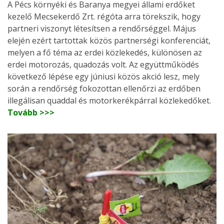
A Pécs környéki és Baranya megyei állami erdőket
kezelő Mecsekerdő Zrt. régóta arra törekszik, hogy
partneri viszonyt létesítsen a rendőrséggel. Május
elején ezért tartottak közös partnerségi konferenciát,
melyen a fő téma az erdei közlekedés, különösen az
erdei motorozás, quadozás volt. Az együttműködés
következő lépése egy júniusi közös akció lesz, mely
során a rendőrség fokozottan ellenőrzi az erdőben
illegálisan quaddal és motorkerékpárral közlekedőket.
Tovább >>>