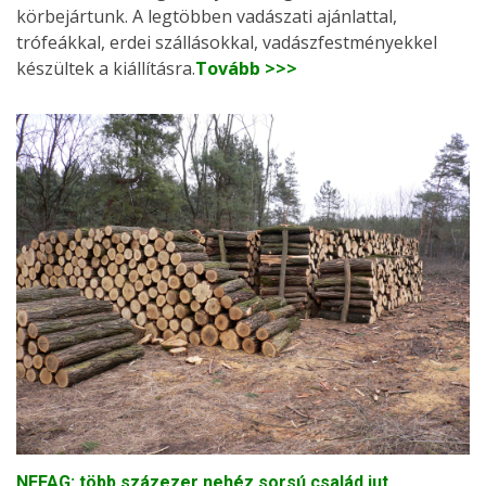
körbejártunk. A legtöbben vadászati ajánlattal,
trófeákkal, erdei szállásokkal, vadászfestményekkel
készültek a kiállításra.
Tovább >>>
NEFAG: több százezer nehéz sorsú család jut