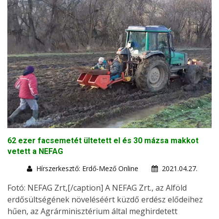
62 ezer facsemetét ültetett el és 30 mázsa makkot
vetett a NEFAG
Hírszerkesztő: Erdő-Mező Online
2021.04.27.
Fotó: NEFAG Zrt,[/caption] A NEFAG Zrt., az Alföld
erdősültségének növeléséért küzdő erdész elődeihez
hűen, az Agrárminisztérium által meghirdetett