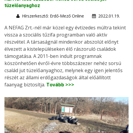
tüzelőanyaghoz
Hírszerkesztő: Erdő-Mező Online
2022.01.19.
A NEFAG Zrt.-nél már közel egy évtizedes múltra tekint
vissza a szociális tűzifa programban való aktív
részvétel. A társaságnál mindenkor abszolút előnyt
élvezett a kistelepüléseken élő rászoruló családok
támogatása. A 2011-ben indult programnak
köszönhetően évről-évre többszázezer nehéz sorsú
család jut tüzelőanyaghoz, melynek egy igen jelentős
részét az állami erdőgazdaságok által előállított
faanyag biztosítja.
Tovább >>>