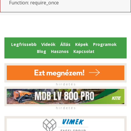
Function: require_once
Legfrissebb
Videók
Állás
Képek
Programok
Blog
Hasznos
Kapcsolat
h i r d e t é s
h i r d e t é s