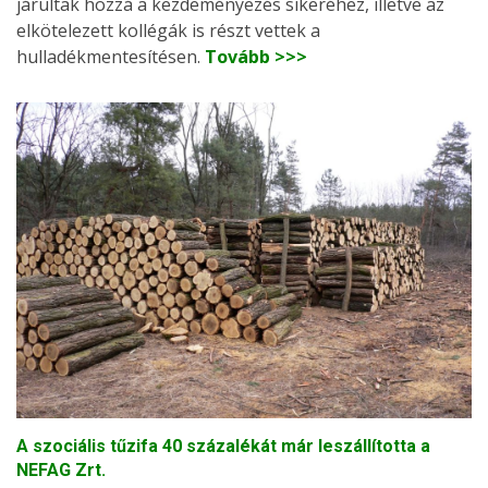
járultak hozzá a kezdeményezés sikeréhez, illetve az
elkötelezett kollégák is részt vettek a
hulladékmentesítésen.
Tovább >>>
A szociális tűzifa 40 százalékát már leszállította a
NEFAG Zrt.