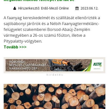
Hírszerkesztő: Erdő-Mező Online
2023.06.12.
A faanyag kereskedelmét és szállítását ellenőrizték a
sajóbábonyi járőrök és a Nébih Faanyagterméklánc-
felügyelet szakemberei Borsod-Abaúj-Zemplén
vármegyében a 26-os számú főúton, illetve a
Pitypalatty-völgyben.
Tovább >>>
h i r d e t é s