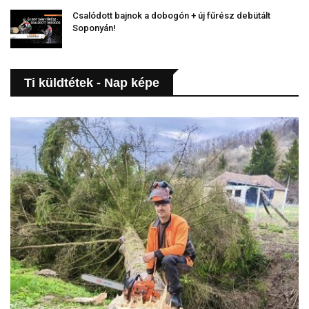
Csalódott bajnok a dobogón + új fűrész debütált
Soponyán!
Ti küldtétek - Nap képe