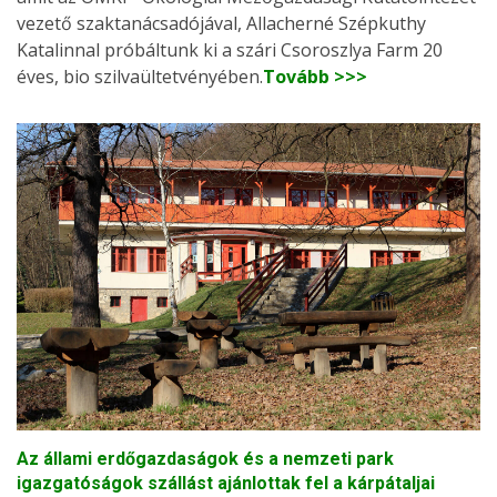
vezető szaktanácsadójával, Allacherné Szépkuthy
Katalinnal próbáltunk ki a szári Csoroszlya Farm 20
éves, bio szilvaültetvényében.
Tovább >>>
Az állami erdőgazdaságok és a nemzeti park
igazgatóságok szállást ajánlottak fel a kárpátaljai