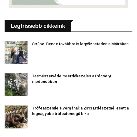
Legfrissebb cikkeink
Strúbel Bence továbbra is legyőzhetetlen a Mátrában
Természetvédelmi erdőkezelés a Pécselyi-
medencében
Trófeaszemle a Vergánál: a Zirci Erdészetnél esett a
legnagyobb trófeatömegű bika