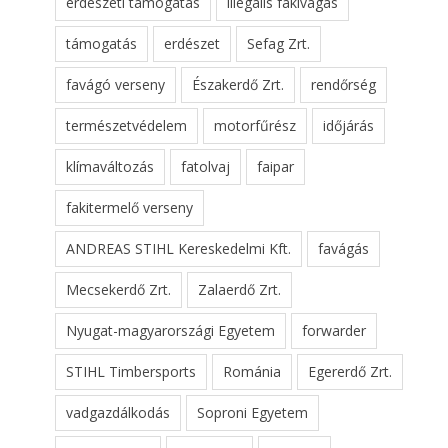
erdészeti támogatás
illegális fakivágás
támogatás
erdészet
Sefag Zrt.
favágó verseny
Északerdő Zrt.
rendőrség
természetvédelem
motorfűrész
időjárás
klímaváltozás
fatolvaj
faipar
fakitermelő verseny
ANDREAS STIHL Kereskedelmi Kft.
favágás
Mecsekerdő Zrt.
Zalaerdő Zrt.
Nyugat-magyarországi Egyetem
forwarder
STIHL Timbersports
Románia
Egererdő Zrt.
vadgazdálkodás
Soproni Egyetem