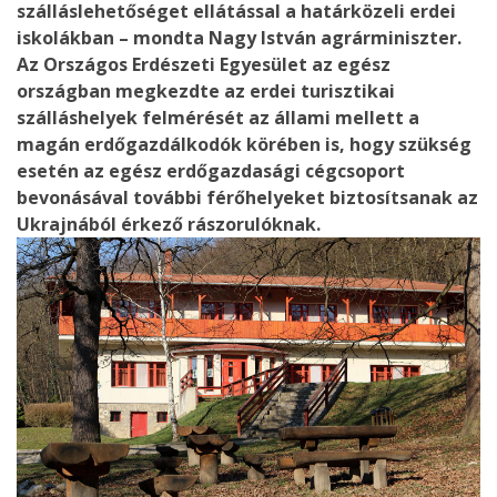
szálláslehetőséget ellátással a határközeli erdei
iskolákban – mondta Nagy István agrárminiszter.
Az Országos Erdészeti Egyesület az egész
országban megkezdte az erdei turisztikai
szálláshelyek felmérését az állami mellett a
magán erdőgazdálkodók körében is, hogy szükség
esetén az egész erdőgazdasági cégcsoport
bevonásával további férőhelyeket biztosítsanak az
Ukrajnából érkező rászorulóknak.