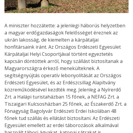
A miniszter hozzátette: a jelenlegi háborús helyzetben
a magyar erdőgazdaságok felelősséget éreznek az
ukrán lakosság, de kiemelten a kárpátaljai
honfitársaink iránt. Az Országos Erdészeti Egyesület
Kárpátaljai Helyi Csoportjával történt egyeztetés
kapcsán döntöttek arról, hogy szállást biztosítanak a
Magyarországra érkező menekülteknek. A
segítségnyújtás operatív lebonyolítását az Országos
Erdészeti Egyesület, és az Erdészcsillag Alapítvány
közreműködésével kezdték meg. Jelenleg a Nyírerdő
Zrt. a Halápi turistaházban 15 főnek, a NEFAG Zrt. a
Tiszaigari Kulcsosházban 25 főnek, az Északerdő Zrt. a
Fónagyság Bagolyvár Erdészeti Erdei Iskolában 48
főnek tud szállás és ellátást biztosítani. Az Erdészeti
Egyesület emellett az erdei táborozások alkalmával
használt tábori ágyakat, katonai sátrakat is