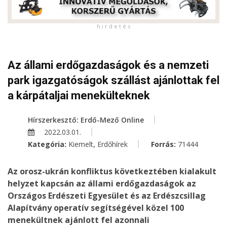
h i r d e t é s
Az állami erdőgazdaságok és a nemzeti
park igazgatóságok szállást ajánlottak fel
a kárpátaljai menekülteknek
Hírszerkesztő: Erdő-Mező Online
2022.03.01.
,
Kategória:
Kiemelt
Erdőhírek
Forrás:
71444
Az orosz-ukrán konfliktus következtében kialakult
helyzet kapcsán az állami erdőgazdaságok az
Országos Erdészeti Egyesület és az Erdészcsillag
Alapítvány operatív segítségével közel 100
menekültnek ajánlott fel azonnali