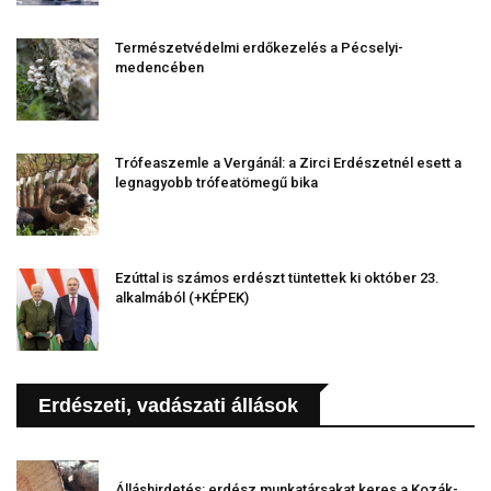
Természetvédelmi erdőkezelés a Pécselyi-
medencében
Trófeaszemle a Vergánál: a Zirci Erdészetnél esett a
legnagyobb trófeatömegű bika
Ezúttal is számos erdészt tüntettek ki október 23.
alkalmából (+KÉPEK)
Erdészeti, vadászati állások
Álláshirdetés: erdész munkatársakat keres a Kozák-