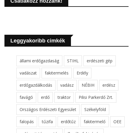
Csatlakozz hozzánk!
Leggyakoribb cimkék
állami erdőgazdaság
STIHL
erdészeti gép
vadászat
fakitermelés
Erdély
erdőgazdálkodás
vadász
NÉBIH
erdész
favágó
erdő
traktor
Pilisi Parkerdő Zrt.
Országos Erdészeti Egyesület
Székelyföld
falopás
tűzifa
erdőtűz
fakitermelő
OEE