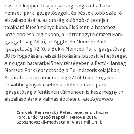
hasonlóképpen felajánlják segítségüket a hazai
nemzeti park igazgatóságok, és készek több száz fő
elszállásolására, az ország különböző pontjain
található létesítményeikben. Elsőként, a határhoz
közelebb eső régiókban, a Hortobágyi Nemzeti Park
Igazgatóság 44 fő, az Aggteleki Nemzeti Park
Igazgatóság 72 fő, a Bükki Nemzeti Park Igazgatóság
38 fő fogadására, elszállásolására biztosít lehetőséget.
A nyugati határátkelőhely térségében a Fertő-Hanság
Nemzeti Park Igazgatóság a Természetiskolájában,
Kutatóházában átmenetileg 77 főt tud befogadni.
További igények esetén a többi nemzeti park
igazgatóság a fentieken túlmenően is kész megnyitni
elszállásolásra alkalmas épületeit.
AM Sajtóiroda
,
,
,
Cimkék:
Kemenszky Péter
bioetanol
lőszer
,
,
,
Ford
Erdő-Mező Naptár
FeHoVa 2016
,
Szosznovszkij-medvetalp
Vlastimil Uhlik