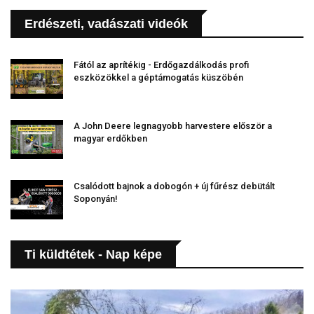
Erdészeti, vadászati videók
Fától az aprítékig - Erdőgazdálkodás profi
eszközökkel a géptámogatás küszöbén
A John Deere legnagyobb harvestere először a
magyar erdőkben
Csalódott bajnok a dobogón + új fűrész debütált
Soponyán!
Ti küldtétek - Nap képe