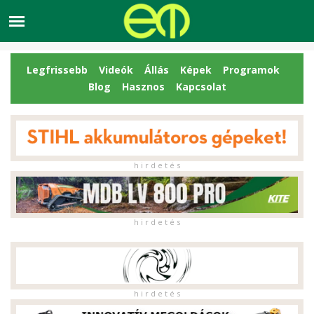
Legfrissebb
Videók
Állás
Képek
Programok
Blog
Hasznos
Kapcsolat
h i r d e t é s
h i r d e t é s
h i r d e t é s