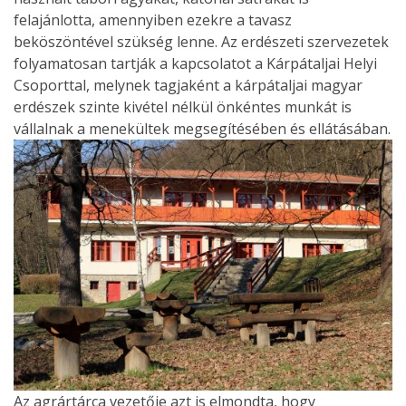
felajánlotta, amennyiben ezekre a tavasz
beköszöntével szükség lenne. Az erdészeti szervezetek
folyamatosan tartják a kapcsolatot a Kárpátaljai Helyi
Csoporttal, melynek tagjaként a kárpátaljai magyar
erdészek szinte kivétel nélkül önkéntes munkát is
vállalnak a menekültek megsegítésében és ellátásában.
Az agrártárca vezetője azt is elmondta, hogy