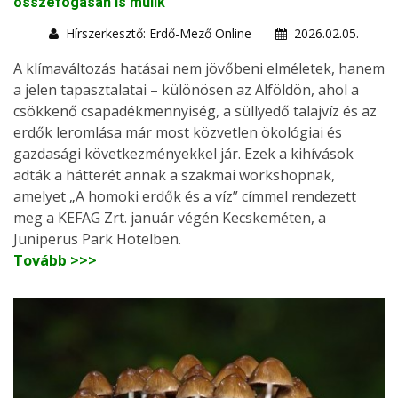
összefogásán is múlik
Hírszerkesztő: Erdő-Mező Online
2026.02.05.
A klímaváltozás hatásai nem jövőbeni elméletek, hanem
a jelen tapasztalatai – különösen az Alföldön, ahol a
csökkenő csapadékmennyiség, a süllyedő talajvíz és az
erdők leromlása már most közvetlen ökológiai és
gazdasági következményekkel jár. Ezek a kihívások
adták a hátterét annak a szakmai workshopnak,
amelyet „A homoki erdők és a víz” címmel rendezett
meg a KEFAG Zrt. január végén Kecskeméten, a
Juniperus Park Hotelben.
Tovább >>>