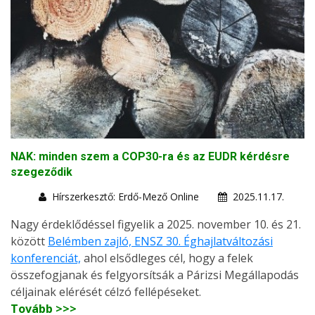
NAK: minden szem a COP30-ra és az EUDR kérdésre
szegeződik
Hírszerkesztő: Erdő-Mező Online
2025.11.17.
Nagy érdeklődéssel figyelik a 2025. november 10. és 21.
között
Belémben zajló, ENSZ 30. Éghajlatváltozási
konferenciát,
ahol elsődleges cél, hogy a felek
összefogjanak és felgyorsítsák a Párizsi Megállapodás
céljainak elérését célzó fellépéseket.
Tovább >>>