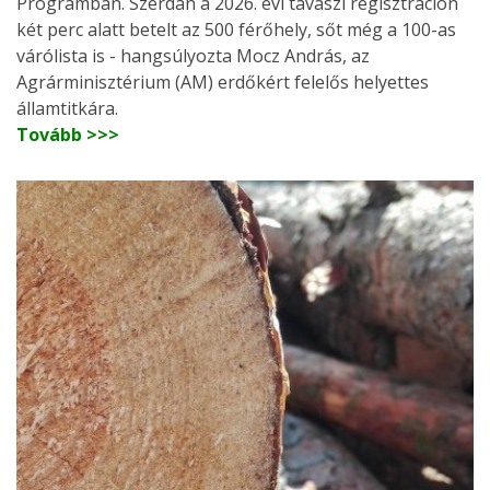
Programban. Szerdán a 2026. évi tavaszi regisztráción
két perc alatt betelt az 500 férőhely, sőt még a 100-as
várólista is - hangsúlyozta Mocz András, az
Agrárminisztérium (AM) erdőkért felelős helyettes
államtitkára.
Tovább >>>