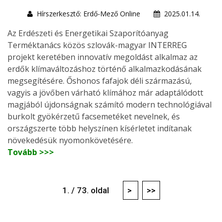
Hírszerkesztő: Erdő-Mező Online
2025.01.14.
Az Erdészeti és Energetikai Szaporítóanyag
Terméktanács közös szlovák-magyar INTERREG
projekt keretében innovatív megoldást alkalmaz az
erdők klímaváltozáshoz történő alkalmazkodásának
megsegítésére. Őshonos fafajok déli származású,
vagyis a jövőben várható klímához már adaptálódott
magjából újdonságnak számító modern technológiával
burkolt gyökérzetű facsemetéket nevelnek, és
országszerte több helyszínen kísérletet indítanak
növekedésük nyomonkövetésére.
Tovább >>>
1. / 73. oldal
>
>>