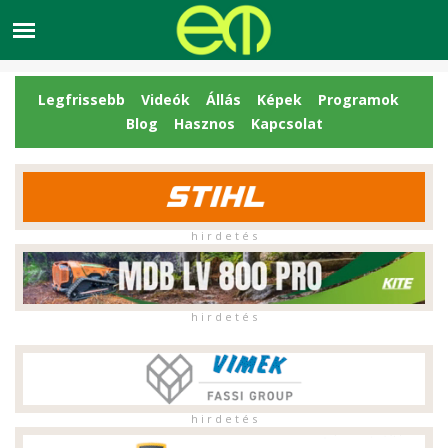
Legfrissebb
Videók
Állás
Képek
Programok
Blog
Hasznos
Kapcsolat
h i r d e t é s
h i r d e t é s
h i r d e t é s