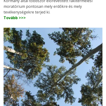
Kormány által többször előrevetített fakitermelési
moratórium pontosan mely erdőkre és mely
tevékenységekre terjed ki.
Tovább >>>