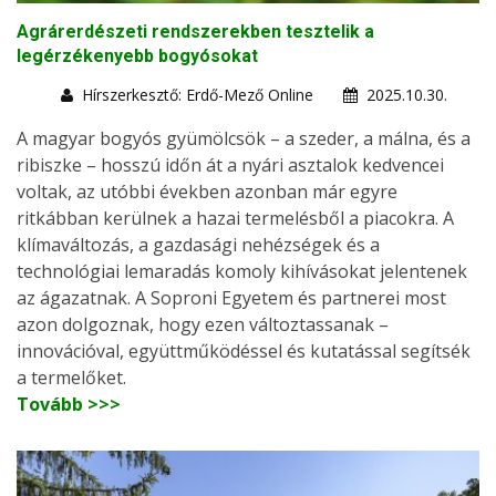
Agrárerdészeti rendszerekben tesztelik a
legérzékenyebb bogyósokat
Hírszerkesztő: Erdő-Mező Online
2025.10.30.
A magyar bogyós gyümölcsök – a szeder, a málna, és a
ribiszke – hosszú időn át a nyári asztalok kedvencei
voltak, az utóbbi években azonban már egyre
ritkábban kerülnek a hazai termelésből a piacokra. A
klímaváltozás, a gazdasági nehézségek és a
technológiai lemaradás komoly kihívásokat jelentenek
az ágazatnak. A Soproni Egyetem és partnerei most
azon dolgoznak, hogy ezen változtassanak –
innovációval, együttműködéssel és kutatással segítsék
a termelőket.
Tovább >>>