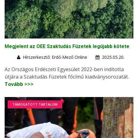
Megjelent az OEE Szaktudás Füzetek legújabb kötete
Hírszerkesztő: Erdő-Mező Online
2025.05.20.
Az Országos Erdészeti Egyesület 2022-ben indította
útjára a Szaktudás Füzetek főcímű kiadványsorozatát.
Tovább >>>
TÁMOGATOTT TARTALOM