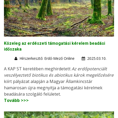
Közeleg az erdészeti támogatási kérelem beadási
időszaka
Hírszerkesztő: Erdő-Mező Online
2025.03.10.
A KAP ST keretében meghirdetett
Az erdőpotenciált
veszélyeztető biotikus és abiotikus károk megelőzésére
kiírt pályázat alapján a Magyar Államkincstár
hamarosan újra megnyitja a támogatási kérelmek
beadására szolgáló felületet.
Tovább >>>