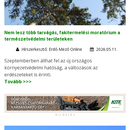
Nem lesz több tarvágás, fakitermelési moratórium a
természetvédelmi területeken
Hírszerkesztő: Erdő-Mező Online
2026.05.11.
Szeptemberben állhat fel az új országos
környezetvédelmi hatóság, a változások az
erdészeteket is érinti.
Tovább >>>
h i r d e t é s