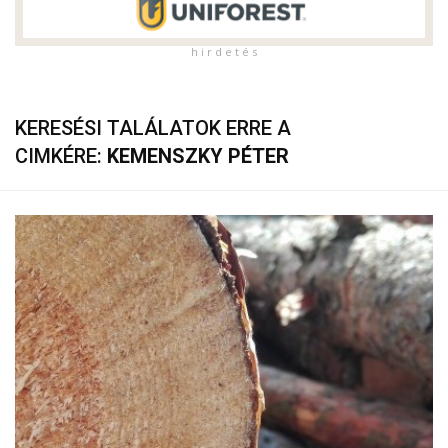
h i r d e t é s
KERESÉSI TALÁLATOK ERRE A
CIMKÉRE:
KEMENSZKY PÉTER