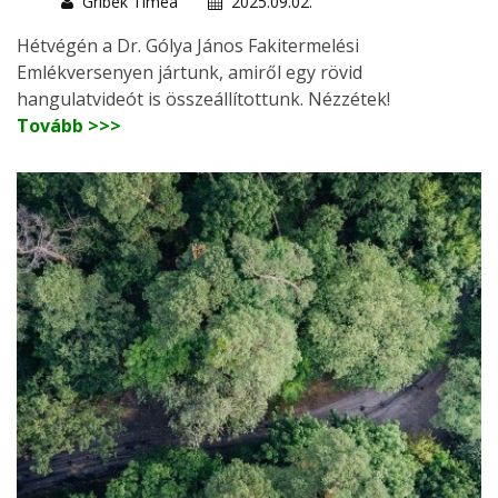
Gribek Tímea
2025.09.02.
Hétvégén a Dr. Gólya János Fakitermelési
Emlékversenyen jártunk, amiről egy rövid
hangulatvideót is összeállítottunk. Nézzétek!
Tovább >>>