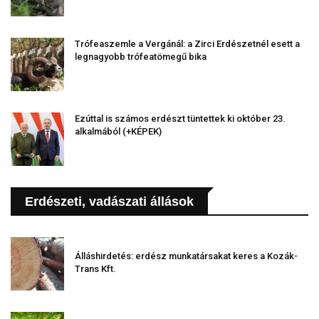
Trófeaszemle a Vergánál: a Zirci Erdészetnél esett a
legnagyobb trófeatömegű bika
Ezúttal is számos erdészt tüntettek ki október 23.
alkalmából (+KÉPEK)
Erdészeti, vadászati állások
Álláshirdetés: erdész munkatársakat keres a Kozák-
Trans Kft.