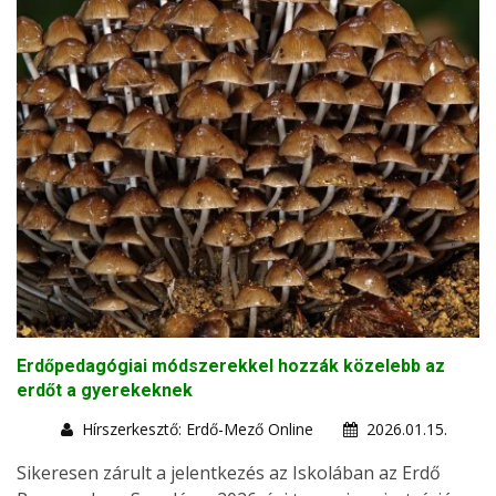
Erdőpedagógiai módszerekkel hozzák közelebb az
erdőt a gyerekeknek
Hírszerkesztő: Erdő-Mező Online
2026.01.15.
Sikeresen zárult a jelentkezés az Iskolában az Erdő