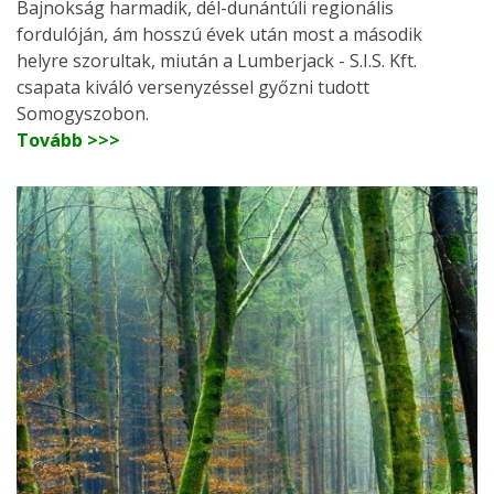
Bajnokság harmadik, dél-dunántúli regionális
fordulóján, ám hosszú évek után most a második
helyre szorultak, miután a Lumberjack - S.I.S. Kft.
csapata kiváló versenyzéssel győzni tudott
Somogyszobon.
Tovább >>>