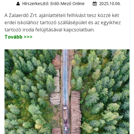
Hírszerkesztő: Erdő-Mező Online
2025.10.06.
A Zalaerdő Zrt. ajánlattételi felhívást tesz közzé két
erdei iskolához tartozó szállásépület és az egyikhez
tartozó iroda felújításával kapcsolatban.
Tovább >>>