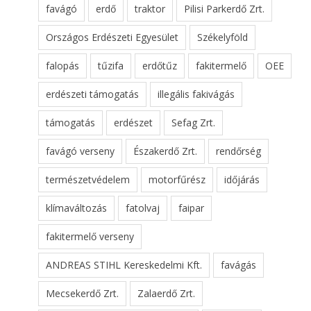
favágó
erdő
traktor
Pilisi Parkerdő Zrt.
Országos Erdészeti Egyesület
Székelyföld
falopás
tűzifa
erdőtűz
fakitermelő
OEE
erdészeti támogatás
illegális fakivágás
támogatás
erdészet
Sefag Zrt.
favágó verseny
Északerdő Zrt.
rendőrség
természetvédelem
motorfűrész
időjárás
klímaváltozás
fatolvaj
faipar
fakitermelő verseny
ANDREAS STIHL Kereskedelmi Kft.
favágás
Mecsekerdő Zrt.
Zalaerdő Zrt.