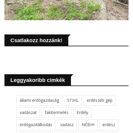
Csatlakozz hozzánk!
Leggyakoribb cimkék
állami erdőgazdaság
STIHL
erdészeti gép
vadászat
fakitermelés
Erdély
erdőgazdálkodás
vadász
NÉBIH
erdész