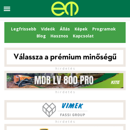
Legfrissebb
Videók
Állás
Képek
Programok
Blog
Hasznos
Kapcsolat
h i r d e t é s
h i r d e t é s
h i r d e t é s