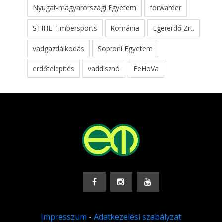
Nyugat-magyarországi Egyetem
forwarder
STIHL Timbersports
Románia
Egererdő Zrt.
vadgazdálkodás
Soproni Egyetem
erdőtelepítés
vaddisznó
FeHoVa
Impresszum
-
Adatkezelési szabályzat