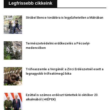
Legfrissebb cikkeink
Strúbel Bence továbbra is legyőzhetetlen a Mátrában
Természetvédelmi erdőkezelés a Pécselyi-
medencében
Trófeaszemle a Vergánál: a Zirci Erdészetnél esett a
legnagyobb trófeatömegű bika
Ezúttal is számos erdészt tüntettek ki október 23.
alkalmából (+KÉPEK)