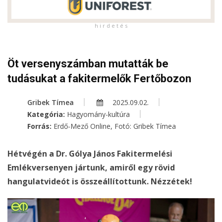
h i r d e t é s
Öt versenyszámban mutatták be
tudásukat a fakitermelők Fertőbozon
Gribek Tímea
2025.09.02.
Kategória:
Hagyomány-kultúra
Forrás:
Erdő-Mező Online, Fotó: Gribek Tímea
Hétvégén a Dr. Gólya János Fakitermelési
Emlékversenyen jártunk, amiről egy rövid
hangulatvideót is összeállítottunk. Nézzétek!