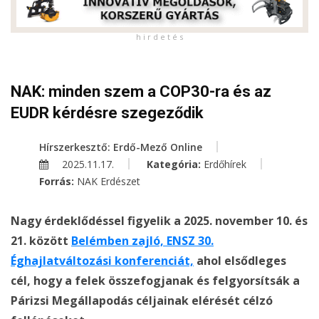
h i r d e t é s
NAK: minden szem a COP30-ra és az
EUDR kérdésre szegeződik
Hírszerkesztő: Erdő-Mező Online
2025.11.17.
Kategória:
Erdőhírek
Forrás:
NAK Erdészet
Nagy érdeklődéssel figyelik a 2025. november 10. és
21. között
Belémben zajló, ENSZ 30.
Éghajlatváltozási konferenciát,
ahol elsődleges
cél, hogy a felek összefogjanak és felgyorsítsák a
Párizsi Megállapodás céljainak elérését célzó