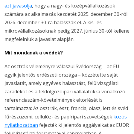
azt javasolja
, hogy a nagy- és középvállalkozások
számára az alkalmazás kezdetét 2025. december 30-ról
2026. december 30-ra halasszák el. A kis- és
mikrovállalkozásoknak pedig 2027. június 30-tól kellene
megfelelniük a javaslat alapján.
Mit mondanak a svédek?
Az osztrák véleményre válaszul Svédország – az EU
egyik jelentős erdészeti országa – közzétette saját
javaslatát, amely egyéves halasztást, felülvizsgálati
záradékot és a feldolgozóipari vállalatokra vonatkozó
referenciaszám-követelmények eltörlését is
tartalmazza: Az osztrák, észt, francia, olasz, lett és svéd
fűrészüzemi, cellulóz- és papíripari szövetségek
közös
nyilatkozatban
fejezték ki jelentős aggályaikat az EUDR
felülvizsgálati folyamatával kapcsolatban. A