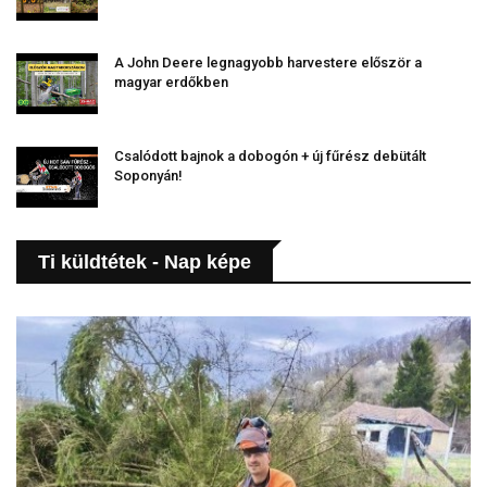
A John Deere legnagyobb harvestere először a
magyar erdőkben
Csalódott bajnok a dobogón + új fűrész debütált
Soponyán!
Ti küldtétek - Nap képe