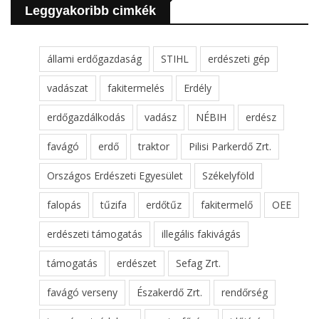
Leggyakoribb cimkék
állami erdőgazdaság
STIHL
erdészeti gép
vadászat
fakitermelés
Erdély
erdőgazdálkodás
vadász
NÉBIH
erdész
favágó
erdő
traktor
Pilisi Parkerdő Zrt.
Országos Erdészeti Egyesület
Székelyföld
falopás
tűzifa
erdőtűz
fakitermelő
OEE
erdészeti támogatás
illegális fakivágás
támogatás
erdészet
Sefag Zrt.
favágó verseny
Északerdő Zrt.
rendőrség