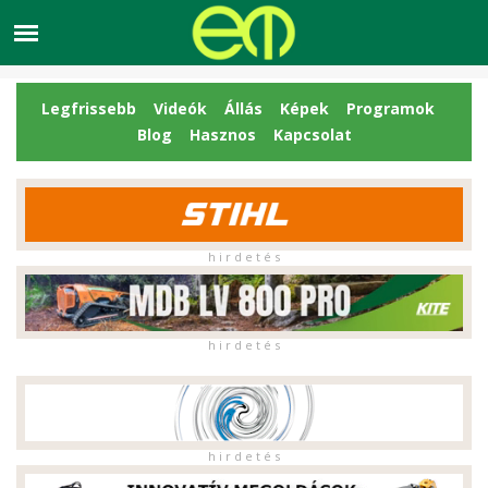
Legfrissebb
Videók
Állás
Képek
Programok
Blog
Hasznos
Kapcsolat
h i r d e t é s
h i r d e t é s
h i r d e t é s