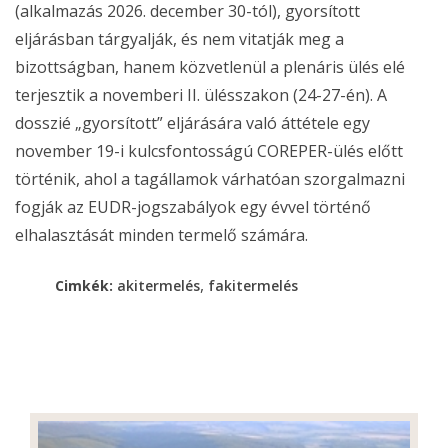
(alkalmazás 2026. december 30-tól), gyorsított
eljárásban tárgyalják, és nem vitatják meg a
bizottságban, hanem közvetlenül a plenáris ülés elé
terjesztik a novemberi II. ülésszakon (24-27-én). A
dosszié „gyorsított” eljárására való áttétele egy
november 19-i kulcsfontosságú COREPER-ülés előtt
történik, ahol a tagállamok várhatóan szorgalmazni
fogják az EUDR-jogszabályok egy évvel történő
elhalasztását minden termelő számára.
,
Cimkék:
akitermelés
fakitermelés