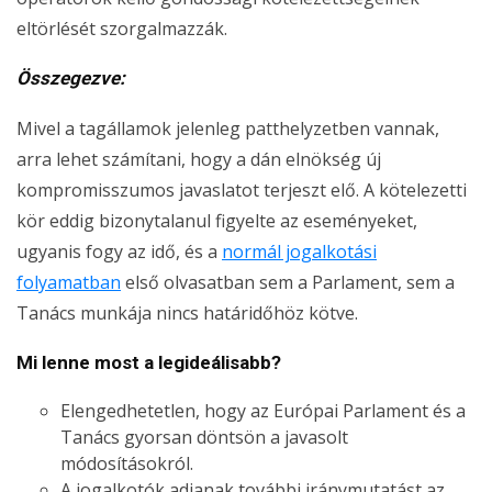
eltörlését szorgalmazzák.
Összegezve:
Mivel a tagállamok jelenleg patthelyzetben vannak,
arra lehet számítani, hogy a dán elnökség új
kompromisszumos javaslatot terjeszt elő. A kötelezetti
kör eddig bizonytalanul figyelte az eseményeket,
ugyanis fogy az idő, és a
normál jogalkotási
folyamatban
első olvasatban sem a Parlament, sem a
Tanács munkája nincs határidőhöz kötve.
Mi lenne most a legideálisabb?
Elengedhetetlen, hogy az Európai Parlament és a
Tanács gyorsan döntsön a javasolt
módosításokról.
A jogalkotók adjanak további iránymutatást az