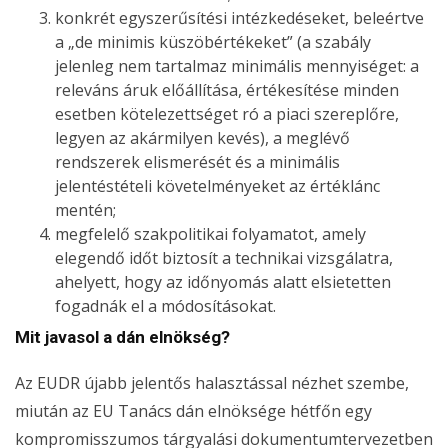
konkrét egyszerűsítési intézkedéseket, beleértve
a „de minimis küszöbértékeket” (a szabály
jelenleg nem tartalmaz minimális mennyiséget: a
releváns áruk előállítása, értékesítése minden
esetben kötelezettséget ró a piaci szereplőre,
legyen az akármilyen kevés), a meglévő
rendszerek elismerését és a minimális
jelentéstételi követelményeket az értéklánc
mentén;
megfelelő szakpolitikai folyamatot, amely
elegendő időt biztosít a technikai vizsgálatra,
ahelyett, hogy az időnyomás alatt elsietetten
fogadnák el a módosításokat.
Mit javasol a dán elnökség?
Az EUDR újabb jelentős halasztással nézhet szembe,
miután az EU Tanács dán elnöksége hétfőn egy
kompromisszumos tárgyalási dokumentumtervezetben