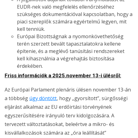
EUDR-nek való megfelelés ellenőrzéséhez
szükséges dokumentációval kapcsolatban, hogy a
piaci szereplők számára egyértelmű legyen, mit
kell tenniük.
Európai Bizottságnak a nyomonkövethetőség
terén szerzett bevált tapasztalatokra kellene
építenie, és a meglévő tanúsítási rendszereket
kell kihasználnia a végrehajtás biztosítása
érdekében.
Friss információk a 2025.november 13-i ülésről:
Az Európai Parlament plenáris ülésen november 13-án
a többség
úgy döntött
, hogy „gyorsított”, sürgősségi
eljárást alkalmaz az EU erdőirtási törvényének
egyszerűsítésére irányuló terv kidolgozására. A
tervezett változtatásokat, beleértve a mikro- és
kisvállalkozások számára az „óra leállítását”