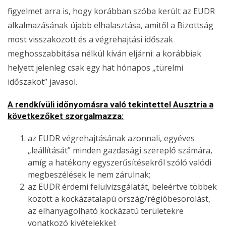
figyelmet arra is, hogy korábban szóba került az EUDR
alkalmazásának újabb elhalasztása, amitől a Bizottság
most visszakozott és a végrehajtási időszak
meghosszabbítása nélkül kíván eljárni: a korábbiak
helyett jelenleg csak egy hat hónapos „türelmi
időszakot” javasol.
A rendkívüli időnyomásra való tekintettel Ausztria a
következőket szorgalmazza:
az EUDR végrehajtásának azonnali, egyéves
„leállítását” minden gazdasági szereplő számára,
amíg a hatékony egyszerűsítésekről szóló valódi
megbeszélések le nem zárulnak;
az EUDR érdemi felülvizsgálatát, beleértve többek
között a kockázatalapú ország/régióbesorolást,
az elhanyagolható kockázatú területekre
vonatkozó kivételekkel;