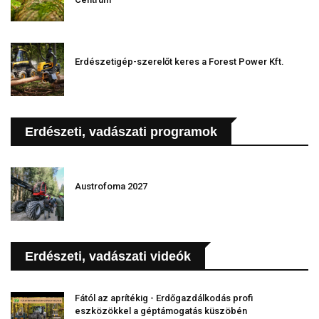
Erdészetigép-szerelőt keres a Forest Power Kft.
Erdészeti, vadászati programok
Austrofoma 2027
Erdészeti, vadászati videók
Fától az aprítékig - Erdőgazdálkodás profi
eszközökkel a géptámogatás küszöbén