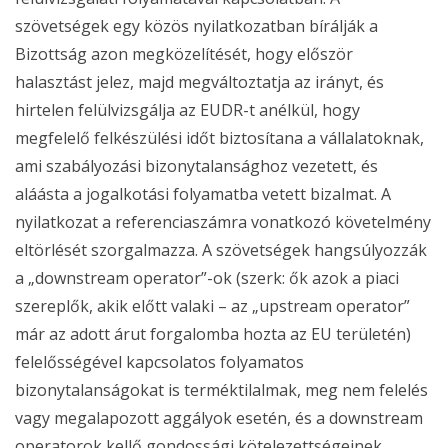
szövetségek egy közös nyilatkozatban bírálják a
Bizottság azon megközelítését, hogy először
halasztást jelez, majd megváltoztatja az irányt, és
hirtelen felülvizsgálja az EUDR-t anélkül, hogy
megfelelő felkészülési időt biztosítana a vállalatoknak,
ami szabályozási bizonytalansághoz vezetett, és
aláásta a jogalkotási folyamatba vetett bizalmat. A
nyilatkozat a referenciaszámra vonatkozó követelmény
eltörlését szorgalmazza. A szövetségek hangsúlyozzák
a „downstream operator”-ok (szerk: ők azok a piaci
szereplők, akik előtt valaki – az „upstream operator”
már az adott árut forgalomba hozta az EU területén)
felelősségével kapcsolatos folyamatos
bizonytalanságokat is terméktilalmak, meg nem felelés
vagy megalapozott aggályok esetén, és a downstream
operatorok kellő gondossági kötelezettségeinek