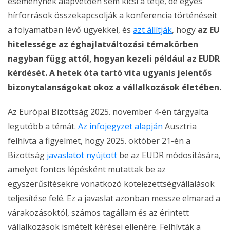
eseménynek alapvetően sem kicsi a tétje, de egyes
hírforrások összekapcsolják a konferencia történéseit
a folyamatban lévő ügyekkel, és
azt állítják
, hogy
az EU
hitelessége az éghajlatváltozási témakörben
nagyban függ attól, hogyan kezeli például az EUDR
kérdését. A hetek óta tartó vita ugyanis jelentős
bizonytalanságokat okoz a vállalkozások életében.
Az Európai Bizottság 2025. november 4-én tárgyalta
legutóbb a témát.
Az infojegyzet alapján
Ausztria
felhívta a figyelmet, hogy 2025. október 21-én a
Bizottság
javaslatot nyújtott
be az EUDR módosítására,
amelyet fontos lépésként mutattak be az
egyszerűsítésekre vonatkozó kötelezettségvállalások
teljesítése felé. Ez a javaslat azonban messze elmarad a
várakozásoktól, számos tagállam és az érintett
vállalkozások ismételt kérései ellenére. Felhívták a