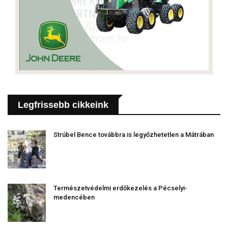
Legfrissebb cikkeink
Strúbel Bence továbbra is legyőzhetetlen a Mátrában
Természetvédelmi erdőkezelés a Pécselyi-
medencében