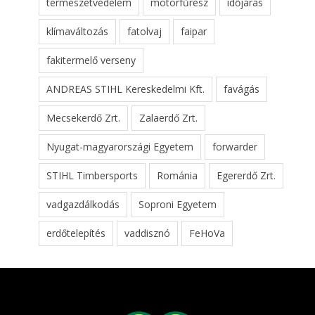
természetvédelem
motorfűrész
időjárás
klímaváltozás
fatolvaj
faipar
fakitermelő verseny
ANDREAS STIHL Kereskedelmi Kft.
favágás
Mecsekerdő Zrt.
Zalaerdő Zrt.
Nyugat-magyarországi Egyetem
forwarder
STIHL Timbersports
Románia
Egererdő Zrt.
vadgazdálkodás
Soproni Egyetem
erdőtelepítés
vaddisznó
FeHoVa