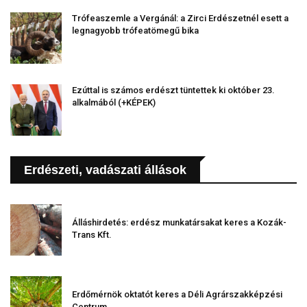
Trófeaszemle a Vergánál: a Zirci Erdészetnél esett a
legnagyobb trófeatömegű bika
Ezúttal is számos erdészt tüntettek ki október 23.
alkalmából (+KÉPEK)
Erdészeti, vadászati állások
Álláshirdetés: erdész munkatársakat keres a Kozák-
Trans Kft.
Erdőmérnök oktatót keres a Déli Agrárszakképzési
Centrum